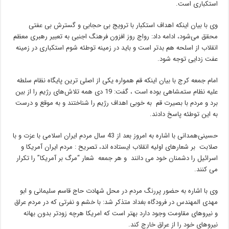
استکباری است.
وی با بیان اینکه اهداف استکبار با ترویج بی حجابی و گسترش بی عفتی
محقق می‌شود، ادامه داد: رواج روز افزون فرهنگ اجنبی به تعبیر رهبری معظم
انقلاب از اسلحه هم بدتر است و باید در زمینه توطئه شوم استکباری در زمینه
عفت زدایی توجه شود.
امام جمعه کرج با بیان اینکه قم همواره یکی از اصلی ترین پایگاه نظام سلطه
علیه نظام ستمشاهی بوده است ، گفت: 19 دی همه تلاش‌های رژیم را از بین
برد و مردم با بصیرت قم به خوبی اهداف رژیم را شناختند و به موقع و درست
به این توطئه پاسخ دادند.
حسینی‌همدانی با اشاره به امروز بعد از 43 سال مردم ایران اسلامی با عزت و با
صلابت بر شعارهای اولیه انقلاب ایستاده اند، تصریح : مردم ایران آمریکا و
اسرائیل را دشمنان خود می دانند و هر جمعه شعار “مرگ بر آمریکا” را تکرار
می کنند.
وی با اشاره به حضور پررنگ مردم در محل شهادت حاج قاسم سلیمانی و ابو
مهدی المهندس در فرودگاه بغداد متذکر شد: با خشم و نفرتی که در مردم عراق
و نیروهای مقاومت وجود دارد بهتر است که امریکا هرچه زودتر بدون بهانه
نیروهای خود را از عراق خارج کند.