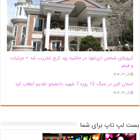
اَبَر‌ویلای شخص ذی‌نفوذ در حاشیه‌ رود کرج تخریب شد + جزئیات
و فیلم
آذر ۲۹, ۱۴۰۴
استان البرز در جنگ 12 روزه 7 شهید دانشجو تقدیم انقلاب کرد
آذر ۲۹, ۱۴۰۴
بست لپ تاپ برای شما