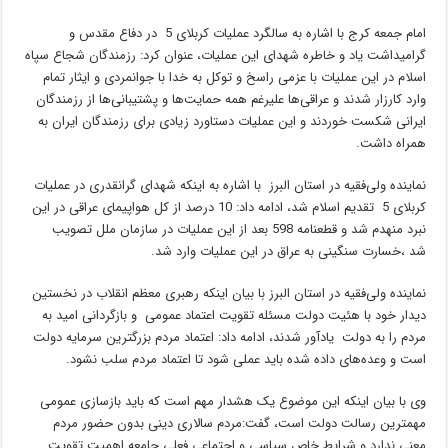
امام جمعه کرج با اشاره به سالگرد عملیات کربلای 5 در دفاع مقدس و
گرامیداشت یاد و خاطره شهدای این عملیات، عنوان کرد: رزمندگان شجاع سپاه
اسلام در این عملیات با عزمی راسخ و توکل به خدا با جوانمردی و ایثار تمام
وارد کارزار شدند و عراقی‌ها علیرغم همه حمایت‌ها و پشتیبانی‌ها از رزمندگان
ایرانی شکست خوردند و این عملیات دستاورد زیادی برای رزمندگان ایران به
همراه داشت.
نماینده ولی‌فقیه در استان البرز با اشاره به اینکه شهدای گرانقدری در عملیات
کربلای 5 تقدیم اسلام شد، ادامه داد: 10 درصد از کل هواپیمای عراقی در این
نبرد منهدم شد و قطعنامه 598 بعد از این عملیات در سازمان ملل تصویب
شد ،خسارت سنگینی به عراق در این عملیات وارد شد.
نماینده ولی‌فقیه در استان البرز با بیان اینکه رهبری معظم انقلاب در نخستین
دیدار خود با هئیت دولت مسئله تقویت اعتماد عمومی و بازگردانی امید به
مردم را به دولت یادآور شدند، ادامه داد: اعتماد مردم بزرگترین سرمایه دولت
است و وعده‌های داده شده باید عملی شود تا اعتماد مردم سلب نشود.
وی با بیان اینکه این موضوع یک هشدار مهم است که باید بازسازی عمومی
مهمترین رسالت دولت است، گفت:مردم سالاری دینی بدون حضور مردم
معنی ندارد و شرایط خاص سیاسی و اجتماعی فعلی جامعه اهمیت تقویت