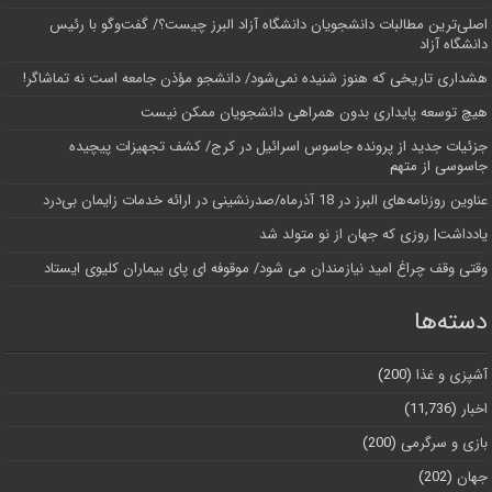
اصلی‌ترین مطالبات دانشجویان دانشگاه آزاد البرز چیست؟/ گفت‌وگو با رئیس
دانشگاه آز‌اد
هشداری تاریخی که هنوز شنیده نمی‌شود/ دانشجو مؤذن جامعه است نه تماشاگر!
هیچ توسعه پایداری بدون همراهی دانشجویان ممکن نیست
جزئیات جدید از پرونده جاسوس اسرائیل در کرج/‌ کشف تجهیزات پیچیده
جاسوسی از متهم
عناوین روزنامه‌های البرز در ‌18 آذرماه/صدرنشینی در ارائه خدمات زایمان بی‌درد
یادداشت| روزی که جهان از نو متولد شد
وقتی وقف چراغ امید نیازمندان می شود/ موقوفه ای پای بیماران کلیوی ایستاد
دسته‌ها
آشپزی و غذا
(200)
اخبار
(11,736)
بازی و سرگرمی
(200)
جهان
(202)