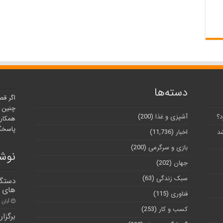
دسته‌ها
اگر قص
چنین ر
د؟
آشپزی و غذا
(200)
همکارا
پاسخگو
شد
اخبار
(11,736)
بازی و سرگرمی
(200)
نوشت
جهان
(202)
سبک زندگی
(63)
دستگا
های ا
فناوری
(115)
آبان ۳۰, ۱۴۰۰
کسب و کار
(253)
برگزا