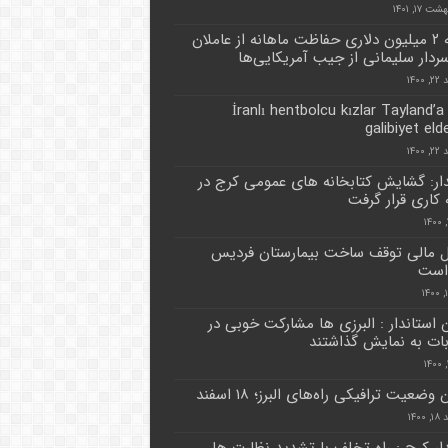
 ۱۷, ۱۴۰۱
هزینه ۲ میلیون دلاری حفاظت ماهانه از عاملان
سردار سلیمانی از جیب آمریکایی‌ها
۱۴۰۰
İranlı hentbolcu kızlar Tayland’a 
galibiyet eld
۱۴۰۰
دار: گشایش کتابخانه های عمومی کرج در
 کاری قرار گرفت
مالی توقف ساخت بیمارستان فردیس
است
 استاندار : البرزی ها مشارکت خوبی در
بات به نمایش گذاشتند
وضعیت ترافیکی راه‌های البرز؛ ۱۸ اسفند
۱۴۰۰
دار کرج : راه تخلف با تشدید نظارت ها