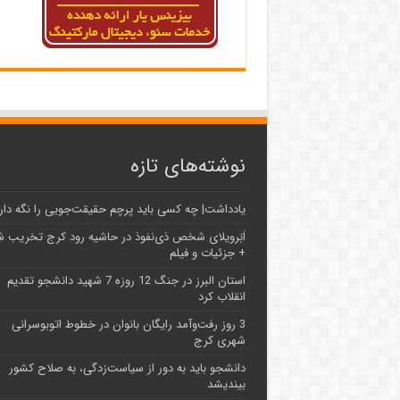
نوشته‌های تازه
یادداشت| ‌چه کسی باید پرچم حقیقت‌جویی را نگه دار
اَبَر‌ویلای شخص ذی‌نفوذ در حاشیه‌ رود کرج تخریب 
+ جزئیات و فیلم
استان البرز در جنگ 12 روزه 7 شهید دانشجو تقدیم
انقلاب کرد
3 روز رفت‌وآمد رایگان بانوان در خطوط اتوبوسرانی
شهری کرج
دانشجو باید به دور از سیاست‌زدگی، به صلاح کشور
بیندیشد