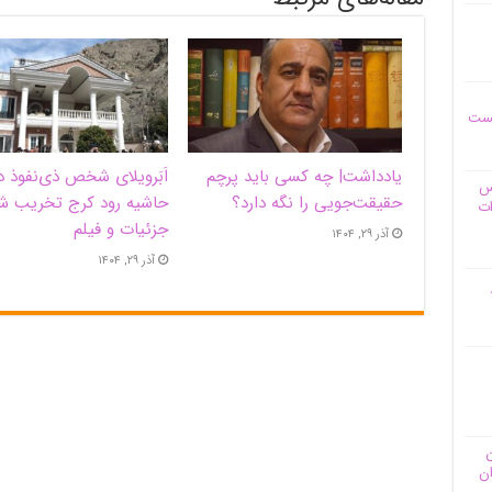
یست
یادداشت| ‌چه کسی باید پرچم
اَبَر‌ویلای شخص ذی‌نفوذ د
وس
حقیقت‌جویی را نگه دارد؟
حاشیه‌ رود کرج تخریب ش
ات
جزئیات و فیلم
آذر ۲۹, ۱۴۰۴
آذر ۲۹, ۱۴۰۴
ن
ان