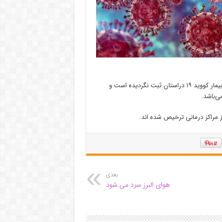
دکتر صیادی افزود: خوشبختانه در ۲۴ ساعت گذشته مورد فوت قطعی از بیمار کووید ۱۹ دراستان ثبت نگردیده است و
بعدی
هوای البرز سرد می شود