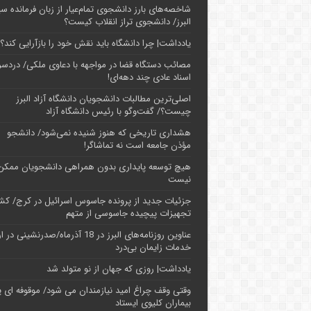
شاخصه‌های بارز دانشجوی تمام‌عیار از زبان فرمانده سپ
البرز/ دانشجوی تراز انقلاب کیست؟
یادداشت| چرا دانشگاه باید نقش خود را بازآرایی کند؟
مصائب دستگاه قضا در مواجهه با دعاوی ملکی/ دردسر
اسناد عادی چند‌ دهه‌ای!
اصلی‌ترین مطالبات دانشجویان دانشگاه آزاد البرز
چیست؟/ گفت‌وگو با رئیس دانشگاه آز‌اد
هشداری تاریخی که هنوز شنیده نمی‌شود/ دانشجو
مؤذن جامعه است نه تماشاگر!
هیچ توسعه پایداری بدون همراهی دانشجویان ممکن
نیست
جزئیات جدید از پرونده جاسوس اسرائیل در کرج/‌ ک
تجهیزات پیچیده جاسوسی از متهم
عناوین روزنامه‌های البرز در ‌18 آذرماه/صدرنشینی د
خدمات زایمان بی‌درد
یادداشت| روزی که جهان از نو متولد شد
وقتی وقف چراغ امید نیازمندان می شود/ موقوفه ای پ
بیماران کلیوی ایستاد