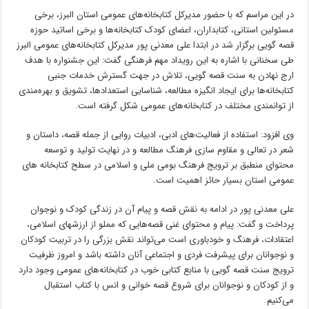
در این مراسم که با حضور مدیرکل کتابخانه‌های عمومی استان البرز، برخی
مسئولین استانی، کتابداران، اعضای کودک کتابخانه‌ها و برخی اساتید حوزه
قصه گویی برگزار شد در ابتدا علی معدنی پور مدیرکل کتابخانه‌های عمومی البرز
طی سخنانی با اشاره به این رویداد مهم فرهنگی گفت: این جشنواره با هدف
ارج نهادن به سنت قصه گویی، تلاش در جهت گسترش خدمات جنبی
کتابخانه‌ها برای ایجاد انگیزه مطالعه، شناسایی استعدادها، تشویق و بهره‌مندی
از توانمندی مختلف در کتابخانه‌های عمومی شکل گرفته است.
وی افزود: استفاده از فعالیت‌های ادبی، ادبیات روایی از جمله قصه، داستان و
شعر در تعالی و مقاوم سازی فرهنگ مطالعه و در نهایت تولید و توسعه
محتوای منطبق بر ترویج فرهنگ بومی ملی و اسلامی در سطح کتابخانه
های
عمومی استان بسیار حائز اهمیت است.
علی معدنی پور در ادامه به نقش قصه و پیام آن در زندگی کودک و نوجوان
پرداخت و گفت: پیام و محتوای غنی قصه‌هایی که مملو از ارزشهای اسلامی،
اعتقادات، فرهنگ و خودباوری است می‌تواند نقش بزرگی را در تربیت کودکان
و نوجوانان برای پیشرفت فردی و اجتماعی آنان داشته باشد و امروز ظرفیت
ترویج سنت قصه گویی با منابع کتابی خوب در کتابخانه‌های عمومی وجود دارد
و از کودکان و نوجوانان برای شروع قصه خوانی و انس با کتاب استقبال
می‌کنیم.