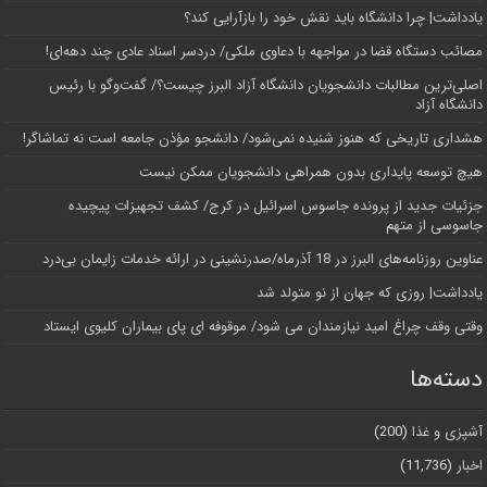
یادداشت| چرا دانشگاه باید نقش خود را بازآرایی کند؟
مصائب دستگاه قضا در مواجهه با دعاوی ملکی/ دردسر اسناد عادی چند‌ دهه‌ای!
اصلی‌ترین مطالبات دانشجویان دانشگاه آزاد البرز چیست؟/ گفت‌وگو با رئیس
دانشگاه آز‌اد
هشداری تاریخی که هنوز شنیده نمی‌شود/ دانشجو مؤذن جامعه است نه تماشاگر!
هیچ توسعه پایداری بدون همراهی دانشجویان ممکن نیست
جزئیات جدید از پرونده جاسوس اسرائیل در کرج/‌ کشف تجهیزات پیچیده
جاسوسی از متهم
عناوین روزنامه‌های البرز در ‌18 آذرماه/صدرنشینی در ارائه خدمات زایمان بی‌درد
یادداشت| روزی که جهان از نو متولد شد
وقتی وقف چراغ امید نیازمندان می شود/ موقوفه ای پای بیماران کلیوی ایستاد
دسته‌ها
آشپزی و غذا
(200)
اخبار
(11,736)