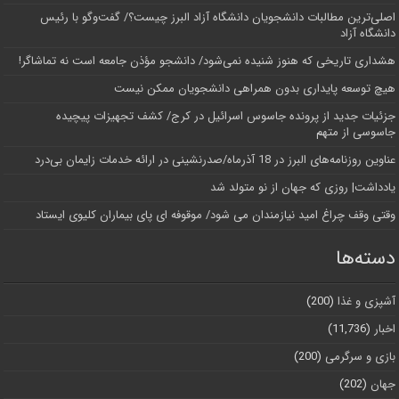
اصلی‌ترین مطالبات دانشجویان دانشگاه آزاد البرز چیست؟/ گفت‌وگو با رئیس
دانشگاه آز‌اد
هشداری تاریخی که هنوز شنیده نمی‌شود/ دانشجو مؤذن جامعه است نه تماشاگر!
هیچ توسعه پایداری بدون همراهی دانشجویان ممکن نیست
جزئیات جدید از پرونده جاسوس اسرائیل در کرج/‌ کشف تجهیزات پیچیده
جاسوسی از متهم
عناوین روزنامه‌های البرز در ‌18 آذرماه/صدرنشینی در ارائه خدمات زایمان بی‌درد
یادداشت| روزی که جهان از نو متولد شد
وقتی وقف چراغ امید نیازمندان می شود/ موقوفه ای پای بیماران کلیوی ایستاد
دسته‌ها
آشپزی و غذا
(200)
اخبار
(11,736)
بازی و سرگرمی
(200)
جهان
(202)