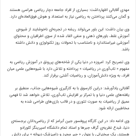
مهدی آقابالی اظهارداشت: بسیاری از افراد جامعه دچار ریاضی هراسی هستند
و گمان می‌کنند پرداختن به ریاضی نیاز به استعداد و هوش فوق‌العاده‌ای دارد.
وی بیان داشت: این باور می‌تواند ریشه در تجربه‌ای ناخوشایند از شیوه‌ی
آموزش غلط، باورهای ذهنی و منفی القاء شده از سوی اطرافیان و محتوای
آموزشی غیراستاندارد و نامتناسب با تحولات روز تکنولوژی و دانش داشته
باشد.
وی تصریح کرد: امروزه در دنیا یکی از شاخه‌های پررونق در آموزش ریاضی به
مفهوم « تاب‌آوری در ریاضیات » پرداخته و تلاش دارد با شیوه‌هایی علمی میان
افراد، به ویژه دانش‌آموزان، و ریاضیات آشتی برقرار کند.
آقابالی یادآورشد: دراین کارسوق با به ‌کارگیری شیوه‌هایی جذاب، منطبق بر
یافته‌های علمی دنیا و با تمرکز بر افزایش تاب‌آوری، تلاش خواهد شد تا فهمی
عمیق از ریاضیات به صورت تئوری و در قالب بازی‌های طراحی شده به
مخاطبین ارائه شود.
وی ادامه داد: در این کارگاه پروفسور جین آبرامز که از ریاضی‌دانان برجسته‌ی
دنیا، مُبدع نظریه‌ی گراف جبرها و استاد تمام دانشگاه اسپرینگز کلورادو
هستند، یک سخنرانی با عنوان « جبر مجرد و دامپزشک دیوانه » برای دانش