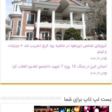
اَبَر‌ویلای شخص ذی‌نفوذ در حاشیه‌ رود کرج تخریب شد + جزئیات
و فیلم
آذر ۲۹, ۱۴۰۴
استان البرز در جنگ 12 روزه 7 شهید دانشجو تقدیم انقلاب کرد
آذر ۲۹, ۱۴۰۴
بست لپ تاپ برای شما