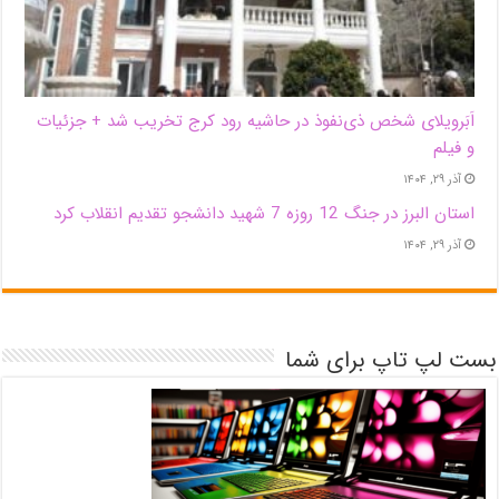
اَبَر‌ویلای شخص ذی‌نفوذ در حاشیه‌ رود کرج تخریب شد + جزئیات
و فیلم
آذر ۲۹, ۱۴۰۴
استان البرز در جنگ 12 روزه 7 شهید دانشجو تقدیم انقلاب کرد
آذر ۲۹, ۱۴۰۴
بست لپ تاپ برای شما