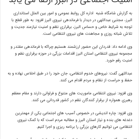
امنیت اجتماعی در البرز ارتقا می یابد
به گزارش شامگاه شنبه اداره کل روابط عمومی و امور بین الملل استانداری
البرز، مجتبی عبداللهی در دیدار با فرماندهی نیروی البرز افزود: به طور قطع با
توجه به شرایط خاص و حساس البرز، برقراری نظم و امنیت نیازمند جدیت و
تلاش شبانه روزی و مجاهدت های نیروی انتظامی است.
وی ادامه داد: قدردان این حضور ارزشمند هستیم چراکه با فرماندهی مقتدر و
مجموعه نیروی انتظامی استان البرز اقدامات بزرگی در حوزه برقراری نظم و
امنیت رقم خورد.
عبداللهی گفت: نیروهای خدوم انتظامی، جان خود را در طبق اخلاص نهاده و به
حفظ و حراست از نظام و مردم اقدام می کنند.
وی افزود: نیروی انتظامی ماموریت های متنوع و فراوانی دارند و مقام معظم
رهبری همواره از برقرار کنندگان نظم در کشور قدردانی می کنند.
وی افزود: چاره اندیشی در خصوص آسیب های اجتماعی یکی از مهمترین
دغدغه های بنده و نیاز استان البرز و مطالبه مردم است که با کمک نیروی
انتظامی می توانیم کارهای بزرگی را برنامه ریزی و اجرا کنیم.