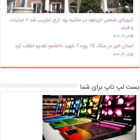
اَبَر‌ویلای شخص ذی‌نفوذ در حاشیه‌ رود کرج تخریب شد + جزئیات
و فیلم
آذر ۲۹, ۱۴۰۴
استان البرز در جنگ 12 روزه 7 شهید دانشجو تقدیم انقلاب کرد
آذر ۲۹, ۱۴۰۴
بست لپ تاپ برای شما