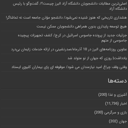
اصلی‌ترین مطالبات دانشجویان دانشگاه آزاد البرز چیست؟/ گفت‌وگو با رئیس
دانشگاه آز‌اد
هشداری تاریخی که هنوز شنیده نمی‌شود/ دانشجو مؤذن جامعه است نه تماشاگر!
هیچ توسعه پایداری بدون همراهی دانشجویان ممکن نیست
جزئیات جدید از پرونده جاسوس اسرائیل در کرج/‌ کشف تجهیزات پیچیده
جاسوسی از متهم
عناوین روزنامه‌های البرز در ‌18 آذرماه/صدرنشینی در ارائه خدمات زایمان بی‌درد
یادداشت| روزی که جهان از نو متولد شد
وقتی وقف چراغ امید نیازمندان می شود/ موقوفه ای پای بیماران کلیوی ایستاد
دسته‌ها
آشپزی و غذا
(200)
اخبار
(11,736)
بازی و سرگرمی
(200)
جهان
(202)