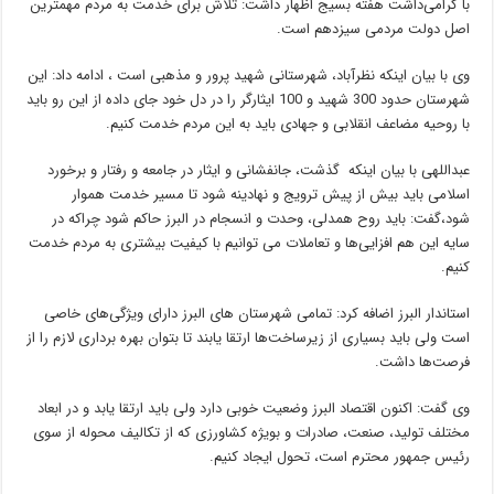
با گرامی‌داشت هفته بسیج اظهار داشت: تلاش برای خدمت به مردم مهمترین
اصل دولت مردمی سیزدهم است.
وی با بیان اینکه نظرآباد، شهرستانی شهید پرور و مذهبی است ، ادامه داد: این
شهرستان حدود 300 شهید و 100 ایثارگر را در دل خود جای داده از این رو باید
با روحیه مضاعف انقلابی و جهادی باید به این مردم خدمت کنیم.
عبداللهی با بیان اینکه گذشت، جانفشانی و ایثار در جامعه و رفتار و برخورد
اسلامی باید بیش از پیش ترویج و نهادینه شود تا مسیر خدمت هموار
شود،گفت: باید روح همدلی، وحدت و انسجام در البرز حاکم شود چراکه در
سایه این هم افزایی‌ها و تعاملات می ‌توانیم با کیفیت بیشتری به مردم خدمت
کنیم.
استاندار البرز اضافه کرد: تمامی شهرستان های البرز دارای ویژگی‌های خاصی
است ولی باید بسیاری از زیرساخت‌ها ارتقا یابند تا بتوان بهره برداری لازم را از
فرصت‌ها داشت.
وی گفت: اکنون اقتصاد البرز وضعیت خوبی دارد ولی باید ارتقا یابد و در ابعاد
مختلف تولید، صنعت، صادرات و بویژه کشاورزی که از تکالیف محوله از سوی
رئیس جمهور محترم است، تحول ایجاد کنیم.