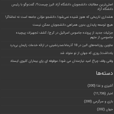
اصلی‌ترین مطالبات دانشجویان دانشگاه آزاد البرز چیست؟/ گفت‌وگو با رئیس
دانشگاه آز‌اد
هشداری تاریخی که هنوز شنیده نمی‌شود/ دانشجو مؤذن جامعه است نه تماشاگر!
هیچ توسعه پایداری بدون همراهی دانشجویان ممکن نیست
جزئیات جدید از پرونده جاسوس اسرائیل در کرج/‌ کشف تجهیزات پیچیده
جاسوسی از متهم
عناوین روزنامه‌های البرز در ‌18 آذرماه/صدرنشینی در ارائه خدمات زایمان بی‌درد
یادداشت| روزی که جهان از نو متولد شد
وقتی وقف چراغ امید نیازمندان می شود/ موقوفه ای پای بیماران کلیوی ایستاد
دسته‌ها
آشپزی و غذا
(200)
اخبار
(11,736)
بازی و سرگرمی
(200)
جهان
(202)