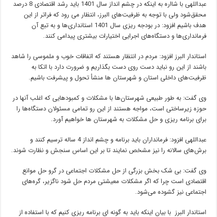
عبداللهی با شااره به اینکه در چشم انداز سال 1401 باید رشد اقتصادی 8 درصد
محقق‌شود ولی با توجه به ظرفیت‌های البرز، انتظار می رود که فراتر از این
هدف باشیم افزود: در بودجه ریزی سال 1401 استانداری‌ها و به تبع آن
فرمانداری‌ها و دستگاه‌های اجرایی اختیارات بیشتری پیدامی کنند.
استاندار البرز افزود: مردم در انتظار هستند که اتفاقات خوب و ملموسی را شاهد
باشند از این رو نباید دست روی دست بگذاریم و ضرورت دارد با اتکا به
ظرفیت‌های داخلی استان و شهرستان ها منشأ تحول و پیشرفت باشیم.
وی گفت: به طور طبیعی شهرستان‌ها با مشکلات و کمبودهایی که اغلب آنها در
حوزه زیرساختی است، مواجه هستند از این رو تمامی مسئولان دستگاه‌ها را
برای برنامه ریزی و حل مشکلات به شهرستان ها خواهیم آورد.
عبداللهی افزود: فرمانداران باید برنامه و چشم انداز 4 ساله ترسیم کنند و
برش‌های سالانه را نیز مشخص نمایند تا بر این اساس سنجش و نظارت شوند.
وی گفت: بی شک بخش بزرگی از حل مشکلات اجتماعی در گرو حل موانع
اقتصادی است چرا که اگر مشکلات معیشتی مردم حل شود ناگزیر، گره‌های
اجتماعی نیز گشوده می‌شود.
استاندار البرز با بیان اینکه باید به گونه ای برنامه ریزی کنیم که با استفاده از