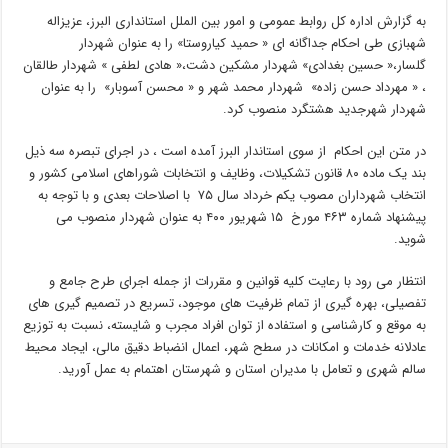
به گزارش اداره کل روابط عمومی و امور بین الملل استانداری البرز، عزیزاله
شهبازی طی احکام جداگانه ای « حمید کیاروستا» را به عنوان شهردار
گلسار،« حسین بغدادی» شهردار مشکین دشت،« هادی لطفی » شهردار طالقان
، « مهرداد حسن زاده» شهردار محمد شهر و « محسن آسوبار» را به عنوان
شهردار شهرجدید هشتگرد منصوب کرد.
در متن این احکام از سوی استاندار البرز آمده است ، در اجرای تبصره سه ذیل
بند یک ماده ۸۰ قانون تشکیلات، وظایف و انتخابات شوراهای اسلامی کشور و
انتخاب شهرداران مصوب یکم خرداد سال ۷۵ با اصلاحات بعدی و با توجه به
پیشنهاد شماره ۴۶۳ مورخ ۱۵ شهریور ۴۰۰ به عنوان شهردار منصوب می
شوید.
انتظار می رود با رعایت کلیه قوانین و مقررات از جمله اجرای طرح جامع و
تفصیلی، بهره گیری از تمام ظرفیت های موجود، تسریع در تصمیم گیری های
به موقع و کارشناسی و استفاده از توان افراد مجرب و شایسته، نسبت به توزیع
عادلانه خدمات و امکانات در سطح شهر، اعمال انضباط دقیق مالی، ایجاد محیط
سالم شهری و تعامل با مدیران استان و شهرستان اهتمام به عمل آورید.