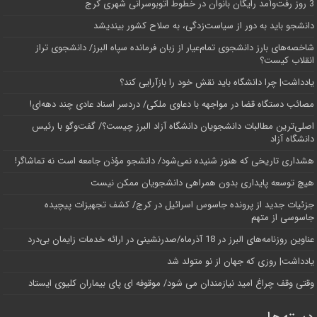
3 روز رفت‌وآمد رایگان بانوان در خطوط اتوبوسرانی شهری کرج
دانشجو باید به دور از سیاست‌زدگی، به صلاح کشور بیندیشد
شاخصه‌های بارز دانشجوی تمام‌عیار از زبان فرمانده سپاه البرز/ دانشجوی تراز
انقلاب کیست؟
یادداشت| چرا دانشگاه باید نقش خود را بازآرایی کند؟
مصائب دستگاه قضا در مواجهه با دعاوی ملکی/ دردسر اسناد عادی چند‌ دهه‌ای!
اصلی‌ترین مطالبات دانشجویان دانشگاه آزاد البرز چیست؟/ گفت‌وگو با رئیس
دانشگاه آز‌اد
هشداری تاریخی که هنوز شنیده نمی‌شود/ دانشجو مؤذن جامعه است نه تماشاگر!
هیچ توسعه پایداری بدون همراهی دانشجویان ممکن نیست
جزئیات جدید از پرونده جاسوس اسرائیل در کرج/‌ کشف تجهیزات پیچیده
جاسوسی از متهم
عناوین روزنامه‌های البرز در ‌18 آذرماه/صدرنشینی در ارائه خدمات زایمان بی‌درد
یادداشت| روزی که جهان از نو متولد شد
وقتی وقف چراغ امید نیازمندان می شود/ موقوفه ای پای بیماران کلیوی ایستاد