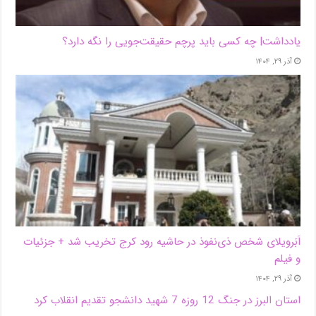
یادداشت| ‌چه کسی باید پرچم حقیقت‌جویی را نگه دارد؟
آذر ۲۹, ۱۴۰۴
اَبَر‌ویلای شخص ذی‌نفوذ در حاشیه‌ رود کرج تخریب شد + جزئیات
و فیلم
آذر ۲۹, ۱۴۰۴
استان البرز در جنگ 12 روزه 7 شهید دانشجو تقدیم انقلاب کرد