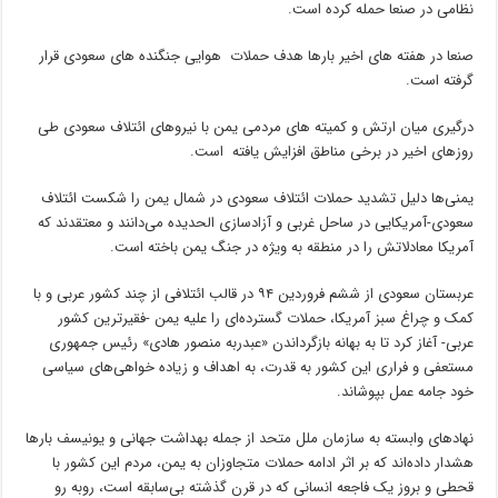
نظامی در صنعا حمله کرده است.
صنعا در هفته های اخیر بارها هدف حملات هوایی جنگنده های سعودی قرار
گرفته است.
درگیری میان ارتش و کمیته های مردمی یمن با نیروهای ائتلاف سعودی طی
روزهای اخیر در برخی مناطق افزایش یافته است.
یمنی‌ها دلیل تشدید حملات ائتلاف سعودی در شمال یمن را شکست ائتلاف
سعودی-آمریکایی در ساحل غربی و آزادسازی الحدیده می‌دانند و معتقدند که
آمریکا معادلاتش را در منطقه به ویژه در جنگ یمن باخته است.
عربستان سعودی از ششم فروردین ۹۴ در قالب ائتلافی از چند کشور عربی و با
کمک و چراغ سبز آمریکا، حملات گسترده‌ای را علیه یمن -فقیرترین کشور
عربی- آغاز کرد تا به بهانه بازگرداندن «عبدربه منصور هادی» رئیس جمهوری
مستعفی و فراری این کشور به قدرت، به اهداف و زیاده خواهی‌های سیاسی
خود جامه عمل بپوشاند.
نهادهای وابسته به سازمان ملل متحد از جمله بهداشت جهانی و یونیسف بارها
هشدار داده‌اند که بر اثر ادامه حملات متجاوزان به یمن، مردم این کشور با
قحطی و بروز یک فاجعه انسانی که در قرن گذشته بی‌سابقه است، روبه رو