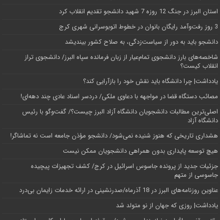
استان البرز در جنگ 12 روزه 7 شهید دانشجو تقدیم انقلاب کرد
3 روز رفت‌وآمد رایگان بانوان در خطوط اتوبوسرانی شهری کرج
دانشجو باید به دور از سیاست‌زدگی، به صلاح کشور بیندیشد
شاخصه‌های بارز دانشجوی تمام‌عیار از زبان فرمانده سپاه البرز/ دانشجوی تراز
انقلاب کیست؟
یادداشت| چرا دانشگاه باید نقش خود را بازآرایی کند؟
مصائب دستگاه قضا در مواجهه با دعاوی ملکی/ دردسر اسناد عادی چند‌ دهه‌ای!
اصلی‌ترین مطالبات دانشجویان دانشگاه آزاد البرز چیست؟/ گفت‌وگو با رئیس
دانشگاه آز‌اد
هشداری تاریخی که هنوز شنیده نمی‌شود/ دانشجو مؤذن جامعه است نه تماشاگر!
هیچ توسعه پایداری بدون همراهی دانشجویان ممکن نیست
جزئیات جدید از پرونده جاسوس اسرائیل در کرج/‌ کشف تجهیزات پیچیده
جاسوسی از متهم
عناوین روزنامه‌های البرز در ‌18 آذرماه/صدرنشینی در ارائه خدمات زایمان بی‌درد
یادداشت| روزی که جهان از نو متولد شد