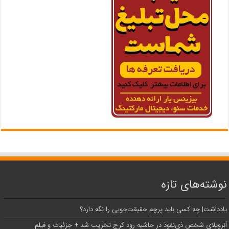
نوشته‌های تازه
یادداشت| ‌چه کسی باید پرچم حقیقت‌جویی را نگه دارد؟
اَبَر‌ویلای شخص ذی‌نفوذ در حاشیه‌ رود کرج تخریب شد + جزئیات و فیلم