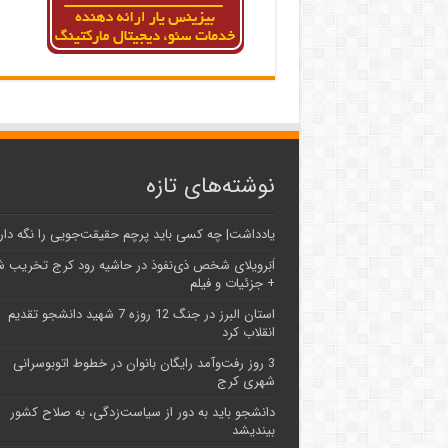
نوشته‌های تازه
یادداشت| ‌چه کسی باید پرچم حقیقت‌جویی را نگه دار
اَبَر‌ویلای شخص ذی‌نفوذ در حاشیه‌ رود کرج تخریب 
+ جزئیات و فیلم
استان البرز در جنگ 12 روزه 7 شهید دانشجو تقدیم
انقلاب کرد
3 روز رفت‌وآمد رایگان بانوان در خطوط اتوبوسرانی
شهری کرج
دانشجو باید به دور از سیاست‌زدگی، به صلاح کشور
بیندیشد