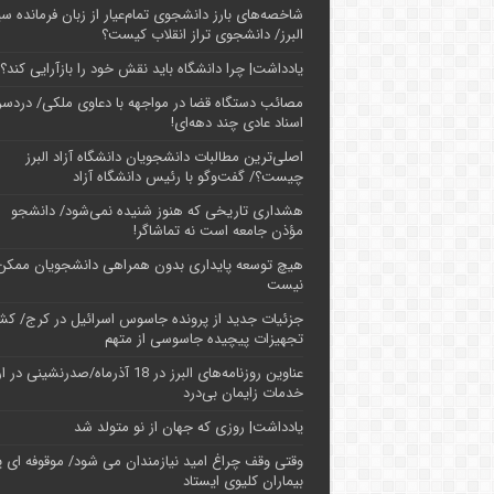
شاخصه‌های بارز دانشجوی تمام‌عیار از زبان فرمانده سپ
البرز/ دانشجوی تراز انقلاب کیست؟
یادداشت| چرا دانشگاه باید نقش خود را بازآرایی کند؟
مصائب دستگاه قضا در مواجهه با دعاوی ملکی/ دردسر
اسناد عادی چند‌ دهه‌ای!
اصلی‌ترین مطالبات دانشجویان دانشگاه آزاد البرز
چیست؟/ گفت‌وگو با رئیس دانشگاه آز‌اد
هشداری تاریخی که هنوز شنیده نمی‌شود/ دانشجو
مؤذن جامعه است نه تماشاگر!
هیچ توسعه پایداری بدون همراهی دانشجویان ممکن
نیست
جزئیات جدید از پرونده جاسوس اسرائیل در کرج/‌ ک
تجهیزات پیچیده جاسوسی از متهم
عناوین روزنامه‌های البرز در ‌18 آذرماه/صدرنشینی د
خدمات زایمان بی‌درد
یادداشت| روزی که جهان از نو متولد شد
وقتی وقف چراغ امید نیازمندان می شود/ موقوفه ای پ
بیماران کلیوی ایستاد