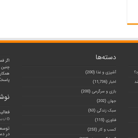
دسته‌ها
اگر قص
چنین ر
د؟
آشپزی و غذا
(200)
همکارا
پاسخگو
شد
اخبار
(11,736)
بازی و سرگرمی
(200)
نوشت
جهان
(202)
سبک زندگی
(63)
فعالیت ۱۲۷۵ جهادگر بسی
اردیبهشت
فناوری
(115)
توسعه
کسب و کار
(253)
در دست