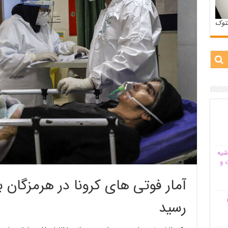
ستوک
شیه‌
 و
م
رسید