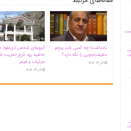
مقاله‌های مرتبط
یست
یادداشت| ‌چه کسی باید پرچم
اَبَر‌ویلای شخص ذی‌نفوذ د
وس
حقیقت‌جویی را نگه دارد؟
حاشیه‌ رود کرج تخریب ش
ات
جزئیات و فیلم
آذر ۲۹, ۱۴۰۴
آذر ۲۹, ۱۴۰۴
ن
ان