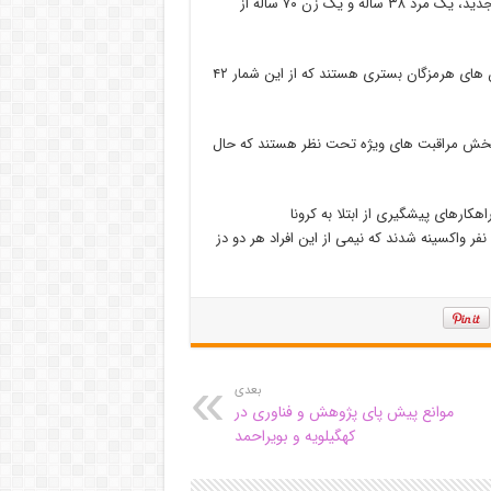
دکتر فاطمه نوروزیان روز سه شنبه به رسانه ها اظهار داشت: فوتی های جدید، یک مرد ۳۸ ساله و یک زن ۷۰ ساله از
وی خاطرنشان کرد: در حال حاضر نیز ۱۰۴ نفر مبتلا به کرونا در بیمارستان های هرمزگان بستری هستند که از این شمار ۴۲
اد: از مجموع بستری های کرونا در هرمزگان ۱۹ نفر در بخش مراقبت های ویژه تحت نظر هستند که حال
ارهای پیشگیری از ابتلا به کرونا
واکسیناسیون است که در هرمزگان تاکنون ۲ میلیون و ۵۳۰ هزار و ۶۰۵ نفر واکسینه شدند که نیمی از این افراد هر دو دز
بعدی
موانع پیش پای پژوهش و فناوری در
کهگیلویه و بویراحمد