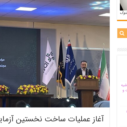
ستوک
شیه‌
 و
م
آغاز عملیات ساخت نخستین آزمای