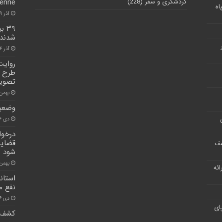
گردشگری و سفر
(228)
ienne
اه
آذر ۹, ۱۴۰۰
شدند
آذر ۴, ۱۴۰۰
روایت
طرح ش
تصوی
بهمن ۲۳, ۰۰
وضعیت 
دی ۲۶, ۱۴۰۰
درخوا
قضایی
شف
شود
بهمن ۱۵, ۰۰
ر ارائه
استان
نفع م
دی ۱۶, ۱۴۰۰
ای
کشف ۵۵ کیلوگرم هروئین در 