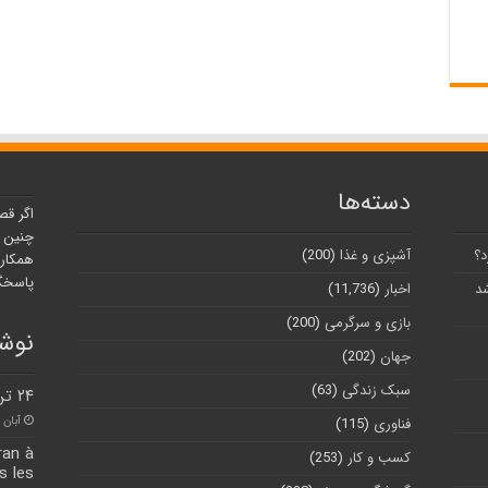
دسته‌ها
اگر قص
چنین ر
د؟
آشپزی و غذا
(200)
همکارا
پاسخگو
شد
اخبار
(11,736)
بازی و سرگرمی
(200)
نوشت
جهان
(202)
سبک زندگی
(63)
۲۴ تن عسل در فردیس تولید شد
آبان ۳۰, ۱۴۰۰
فناوری
(115)
ran à
کسب و کار
(253)
s les