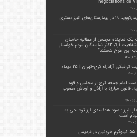
négociations de V
۳۹ بیمارکووید ۱۹ در بیمارستان‌های البرز بستری
 یک نماینده مجلس از مطالبه حامیان
فافیت آرا/ “اکثر نمایندگانِ مردم خواستار
ب این طرح هستند”
۱۴
ترافیکی آزادراه کرج-تهران | ۲۵ دیماه
ست امام جمعه کرج از مجلس و قوه
ه: قانون مبارزه با اراذل و اوباش مصوب
۱۴
دار البرز : سود هدفمندی ارز ترجیحی به
ردم است
فردیس