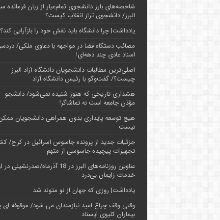
شاخصه‌های بارز دانشجوی تمام‌عیار از زبان فرمانده سپ
البرز/ دانشجوی تراز انقلاب کیست؟
یادداشت| چرا دانشگاه باید نقش خود را بازآرایی کند؟
مصائب دستگاه قضا در مواجهه با دعاوی ملکی/ دردسر
اسناد عادی چند‌ دهه‌ای!
اصلی‌ترین مطالبات دانشجویان دانشگاه آزاد البرز
چیست؟/ گفت‌وگو با رئیس دانشگاه آز‌اد
هشداری تاریخی که هنوز شنیده نمی‌شود/ دانشجو
مؤذن جامعه است نه تماشاگر!
هیچ توسعه پایداری بدون همراهی دانشجویان ممکن
نیست
جزئیات جدید از پرونده جاسوس اسرائیل در کرج/‌ ک
تجهیزات پیچیده جاسوسی از متهم
عناوین روزنامه‌های البرز در ‌18 آذرماه/صدرنشینی د
خدمات زایمان بی‌درد
یادداشت| روزی که جهان از نو متولد شد
وقتی وقف چراغ امید نیازمندان می شود/ موقوفه ای پ
بیماران کلیوی ایستاد