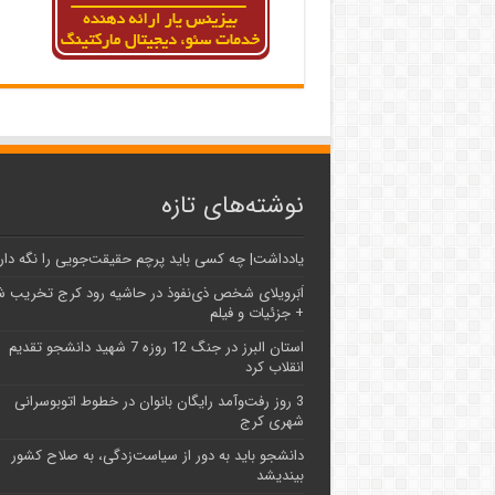
نوشته‌های تازه
یادداشت| ‌چه کسی باید پرچم حقیقت‌جویی را نگه دار
اَبَر‌ویلای شخص ذی‌نفوذ در حاشیه‌ رود کرج تخریب 
+ جزئیات و فیلم
استان البرز در جنگ 12 روزه 7 شهید دانشجو تقدیم
انقلاب کرد
3 روز رفت‌وآمد رایگان بانوان در خطوط اتوبوسرانی
شهری کرج
دانشجو باید به دور از سیاست‌زدگی، به صلاح کشور
بیندیشد