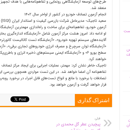
طرح‌های توسعه آزمایشگاهی رونمایی و تفاهم‌نامه‌هایی با هدف تجه
منعقد شد.
انجام آزمون تصادف خودرو در کشور از اواخر سال ١۴٠٢
سعید
آزمون خودرو، تفاهم‌نامه‌ای برای ساخت و راه‌اندازی مهمترین آزمایش
یست
او ادامه داد: امروز هشت مرکز آزمون شامل «آزمایشگاه اندازه‌گیری بخ
آلاینده‌های سیستم تهویه خودرو»، «آزمایشگاه تست کاتالیست کانورتر»، 
«آزمایشگاه توان سرچرخ و مصرف انرژی خودرو‌های تجاری برقی»، «آزما
وس
سطح یورو ۶» و «آزمایشگاه ایمنی سیستم‌های ذخیره انرژی و باطری‌
ات
خواهند کرد.
تفاهم‌نامه آن امضا خواهد شد. در این تست مواردی همچون بررسی ایمن
تصادفات با برخورد با مانع و انواع تست‌های قابل اجراء در برخورد روبه‌رو
قرار خواهد گرفت و آزمون خواهد بود.
اشتراک گذاری
قبلی
ن
پیچیدن عطر گل محمدی در
ان