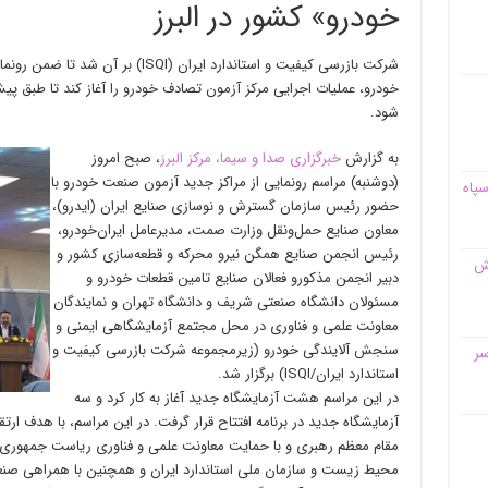
خودرو» کشور در البرز
شرکت بازرسی کیفیت و استاندارد ایران (
شود.
به گزارش
خبرگزاری صدا و سیما، مرکز البرز
، صبح امروز
(دوشنبه) مراسم رونمایی از مراکز جدید آزمون صنعت خودرو با
سپاه
حضور رئیس سازمان گسترش و نوسازی صنایع ایران (ایدرو)،
معاون صنایع حمل‌ونقل وزارت صمت، مدیرعامل ایران‌خودرو،
رئیس انجمن صنایع همگن نیرو محرکه و قطعه‌سازی کشور و
قش
دبیر انجمن مذکورو فعالان صنایع تامین قطعات خودرو و
مسئولان دانشگاه صنعتی شریف و دانشگاه تهران و نمایندگان
معاونت علمی و فناوری در محل مجتمع آزمایشگاهی ایمنی و
سنجش آلایندگی خودرو (زیرمجموعه شرکت بازرسی کیفیت و
سر
استاندارد ایران/ISQI) برگزار شد.
در این مراسم هشت آزمایشگاه جدید آغاز به کار کرد و سه
آزمایشگاه جدید در برنامه افتتاح قرار گرفت. در این مراسم، با هدف ا
مقام معظم رهبری و با حمایت معاونت علمی و فناوری ریاست جمهوری
محیط زیست و سازمان ملی استاندارد ایران و همچنین با همراهی صنع