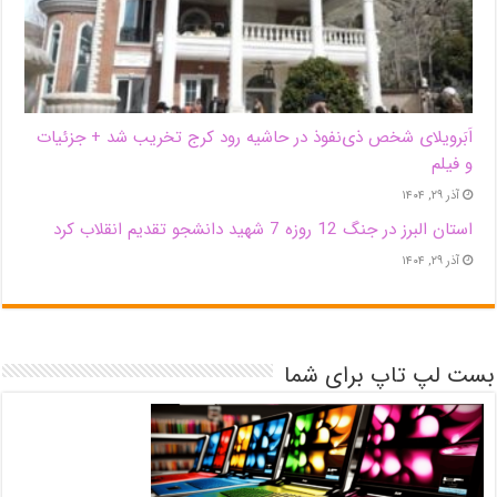
اَبَر‌ویلای شخص ذی‌نفوذ در حاشیه‌ رود کرج تخریب شد + جزئیات
و فیلم
آذر ۲۹, ۱۴۰۴
استان البرز در جنگ 12 روزه 7 شهید دانشجو تقدیم انقلاب کرد
آذر ۲۹, ۱۴۰۴
بست لپ تاپ برای شما