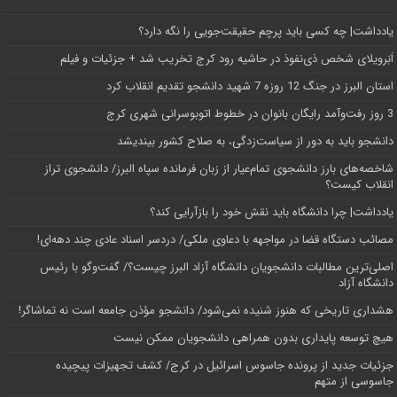
یادداشت| ‌چه کسی باید پرچم حقیقت‌جویی را نگه دارد؟
اَبَر‌ویلای شخص ذی‌نفوذ در حاشیه‌ رود کرج تخریب شد + جزئیات و فیلم
استان البرز در جنگ 12 روزه 7 شهید دانشجو تقدیم انقلاب کرد
3 روز رفت‌وآمد رایگان بانوان در خطوط اتوبوسرانی شهری کرج
دانشجو باید به دور از سیاست‌زدگی، به صلاح کشور بیندیشد
شاخصه‌های بارز دانشجوی تمام‌عیار از زبان فرمانده سپاه البرز/ دانشجوی تراز
انقلاب کیست؟
یادداشت| چرا دانشگاه باید نقش خود را بازآرایی کند؟
مصائب دستگاه قضا در مواجهه با دعاوی ملکی/ دردسر اسناد عادی چند‌ دهه‌ای!
اصلی‌ترین مطالبات دانشجویان دانشگاه آزاد البرز چیست؟/ گفت‌وگو با رئیس
دانشگاه آز‌اد
هشداری تاریخی که هنوز شنیده نمی‌شود/ دانشجو مؤذن جامعه است نه تماشاگر!
هیچ توسعه پایداری بدون همراهی دانشجویان ممکن نیست
جزئیات جدید از پرونده جاسوس اسرائیل در کرج/‌ کشف تجهیزات پیچیده
جاسوسی از متهم