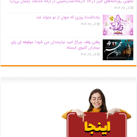
عناوین روزنامه‌های البرز در ‌18 آذرماه/صدرنشینی در ارائه خدمات زایمان بی‌درد
آذر ۲۵, ۱۴۰۴
یادداشت| روزی که جهان از نو متولد شد
آذر ۲۵, ۱۴۰۴
وقتی وقف چراغ امید نیازمندان می شود/ موقوفه ای پای
بیماران کلیوی ایستاد
آذر ۲۵, ۱۴۰۴