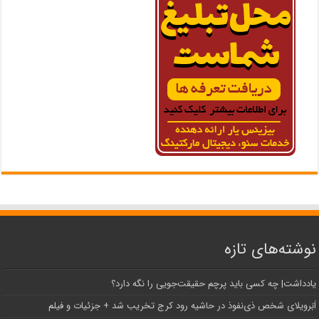
نوشته‌های تازه
یادداشت| ‌چه کسی باید پرچم حقیقت‌جویی را نگه دارد؟
اَبَر‌ویلای شخص ذی‌نفوذ در حاشیه‌ رود کرج تخریب شد + جزئیات و فیلم