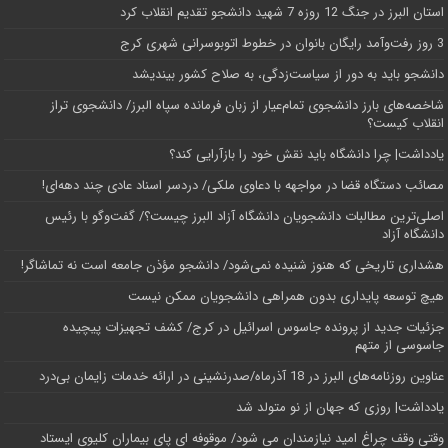
استان البرز در جنگ 12 روزه 7 شهید دانشجو تقدیم انقلاب کرد
3 روز رفت‌وآمد رایگان بانوان در خطوط اتوبوسرانی شهری کرج
دانشجو باید به دور از سیاست‌زدگی، به صلاح کشور بیندیشد
شاخصه‌های بارز دانشجوی تمام‌عیار از زبان فرمانده سپاه البرز/ دانشجوی تراز
انقلاب کیست؟
یادداشت| چرا دانشگاه باید نقش خود را بازآرایی کند؟
مصائب دستگاه قضا در مواجهه با دعاوی ملکی/ دردسر اسناد عادی چند‌ دهه‌ای!
اصلی‌ترین مطالبات دانشجویان دانشگاه آزاد البرز چیست؟/ گفت‌وگو با رئیس
دانشگاه آز‌اد
هشداری تاریخی که هنوز شنیده نمی‌شود/ دانشجو مؤذن جامعه است نه تماشاگر!
هیچ توسعه پایداری بدون همراهی دانشجویان ممکن نیست
جزئیات جدید از پرونده جاسوس اسرائیل در کرج/‌ کشف تجهیزات پیچیده
جاسوسی از متهم
عناوین روزنامه‌های البرز در ‌18 آذرماه/صدرنشینی در ارائه خدمات زایمان بی‌درد
یادداشت| روزی که جهان از نو متولد شد
وقتی وقف چراغ امید نیازمندان می شود/ موقوفه ای پای بیماران کلیوی ایستاد