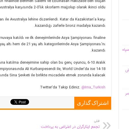
nın finalinde Behmen Salemi ve Ebülhasan Hakizade’den oluşan
Avustralya karşısında 2-0’lık skorlarm mağolup olarak ikinci oldu.
rı ile Avustralya lehine düzenlendi. Katar da Kazakistan’a karşı
kazandığı zaferle bronz madalya kazandı.
rnuvaya katıldı ve ilk deneyimlerinde Asya Şampiyonası finaline
yaş altı hem de 21 yaş altı kategorilerinde Asya Şampiyonası’nı
سپاه
kazandı.
rına katılma deneyimine sahip olan bu genç oyuncu, 6-10 Aralık
a Şampiyonasında Ali Kurbanpesendi ile, World Under’da ise 14-18
قش
arasında Sina Şevketi ile birlikte mücadele etmek zorunda kalacak.
Twitter’da Takip Ediniz.
@Irna_Turkish
سر
اشتراک گذاری
قبلی
تجمع ایثارگران در اعتراض به پرداخت