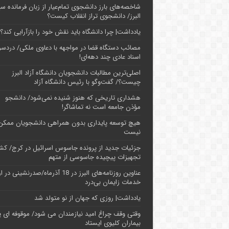
شاخصه‌های بارز دانشجوی تمام‌عیار از زبان فرمانده سپ
البرز/ دانشجوی تراز انقلاب کیست؟
یادداشت| چرا دانشگاه باید نقش خود را بازآرایی کند؟
مصائب دستگاه قضا در مواجهه با دعاوی ملکی/ دردسر
اسناد عادی چند‌ دهه‌ای!
اصلی‌ترین مطالبات دانشجویان دانشگاه آزاد البرز
چیست؟/ گفت‌وگو با رئیس دانشگاه آز‌اد
هشداری تاریخی که هنوز شنیده نمی‌شود/ دانشجو
مؤذن جامعه است نه تماشاگر!
هیچ توسعه پایداری بدون همراهی دانشجویان ممکن
نیست
جزئیات جدید از پرونده جاسوس اسرائیل در کرج/‌ ک
تجهیزات پیچیده جاسوسی از متهم
عناوین روزنامه‌های البرز در ‌18 آذرماه/صدرنشینی د
خدمات زایمان بی‌درد
یادداشت| روزی که جهان از نو متولد شد
وقتی وقف چراغ امید نیازمندان می شود/ موقوفه ای پ
بیماران کلیوی ایستاد