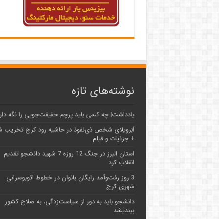
نوشته‌های تازه
یادداشت| ‌چه کسی باید پرچم حقیقت‌جویی را نگه دار
اَبَر‌ویلای شخص ذی‌نفوذ در حاشیه‌ رود کرج تخریب 
+ جزئیات و فیلم
استان البرز در جنگ 12 روزه 7 شهید دانشجو تقدیم
انقلاب کرد
3 روز رفت‌وآمد رایگان بانوان در خطوط اتوبوسرانی
شهری کرج
دانشجو باید به دور از سیاست‌زدگی، به صلاح کشور
بیندیشد