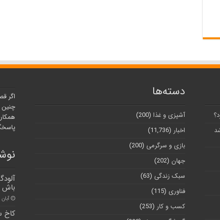
دسته‌ها
اگر قص
چنین ر
د؟
آشپزی و غذا
(200)
همکارا
پاسخگو
شد
اخبار
(11,736)
بازی و سرگرمی
(200)
نوشت
جهان
(202)
سبک زندگی
(63)
آلودگی
باش د
فناوری
(115)
آبان ۲۶, ۱۴۰۰
کسب و کار
(253)
کاخ س