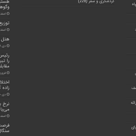
گردشگری و سفر
(228)
هستیم
اه
وگوها
اسفند ۱۷, 
توزیع 
اسفند ۲۷, 
هتل و
دی ۸, ۱۴۰۱
رئیس‌
را تب
مقابل
فروردین ۶
اختلا
زاده 
شف
دی ۲۰, ۱۴۰۰
ر ارائه
می‌یاب
اسفند ۲۱, 
فرصت 
ای
سنگال