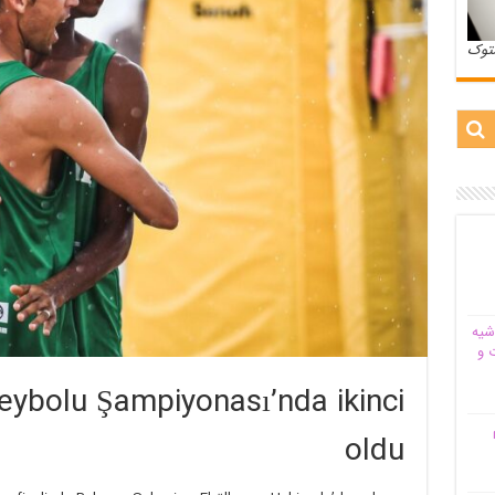
ستوک
شیه‌
 و
leybolu Şampiyonası’nda ikinci
م
oldu