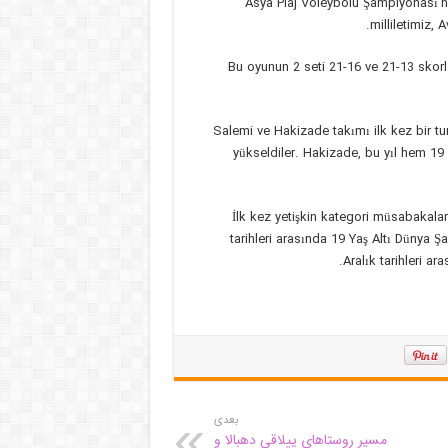
Asya Plaj Voleybolu Şampiyonası’
milliletimiz, 
Bu oyunun 2 seti 21-16 ve 21-13 skorla
Salemi ve Hakizade takımı ilk kez bir tu
yükseldiler. Hakizade, bu yıl hem 19 
İlk kez yetişkin kategori müsabakala
tarihleri ​​arasında 19 Yaş Altı Düny
Aralık tarihleri ​​
بعدی
مسیر روستاهای ییلاقی دهبالا و