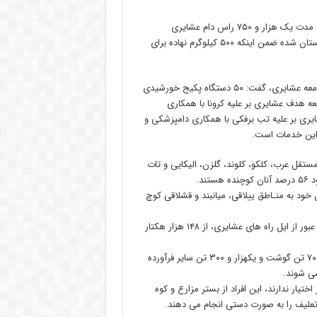
وی به اجرای زنجیره تولید گوشت قرمز اشاره کرد و اظهار داشت: در این مدت یک هزار و ۷۵۰ راس دام عشایری
پرواربندی شده که منجر به افزایش ۲۴ هزار تنی تولید گوشت قرمز در استان شده ضمن اینکه ۵۰۰ کیلوگرم نهاده برای
مدیر امور عشایری استان البرز با اشاره به خدمات سایر دستگاه ها در جامعه عشایری، گفت: ۵۰ دستگاه پکیج خورشیدی
نیروی برق استان، واکسیناسیون 66 درصد جامعه هدف عشایری بر علیه کرونا با همکاری
یناسیون رایگان 150 هزار راس دام عشایری بر علیه تب برفکی با همکاری دامپزشکی و
 این خدمات است.
ستقل عرب، کلکو، کلوند، گلزن، الیکایی و تات
رند و به شیوه پدران خود به منـاطق ییلاقی، میانبند و قشلاقی کوچ
عشایر استان دارای ۳۲۱ هزار رأس دام سبک هستند که این تعداد دام با عبور از ایل راه های عشایری، از ۱۴۸ هزار هکتار
همچنین عشایر البرز سالانه با تولید ۶ هزار و ۸۰۰ تن شیر، سه هزار و ۷۰۰ تن گوشت و یکهزار و ۳۰۰ تن سایر فرآورده
ی شوند.
 عشایر استان مرتعی در اختیار ندارند، این افراد از بستر مزارع و کوه
 تعلیف را به صورت دستی انجام می دهند.