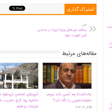
اشتراک گذاری
قبلی
یست
پدافند غیرعامل ویژه کرونا در مدارس
البرز تقویت شود
وس
ات
مقاله‌های مرتبط
یادداشت| ‌چه کسی باید پرچم
اَبَر‌ویلای شخص ذی‌نفوذ د
حقیقت‌جویی را نگه دارد؟
حاشیه‌ رود کرج تخریب ش
ن
جزئیات و فیلم
آذر ۲۹, ۱۴۰۴
ان