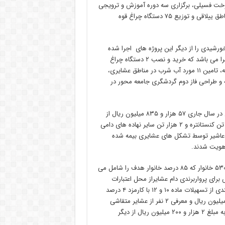
ی سیار به تعداد ۱۸۰ تانکر، توزیع ۷۹۰ سیلندر سوخت فسیلی، برگزاری سه دوره آموزش و ترویجی
برای ۵۷۰ نفر از عشایر استان، احداث سه دستگاه حمام خورشیدی در مناطق ییلاقی و توزیع ۷۵ دستگاه چراغ قوه
بر خورشیدی را از دیگر این پروژه های اجرا شده
دانست و اظهار داشت: همچنین ۶ پروژه در مناطق عشایری در دست اجرا می باشد که خرید و نصب ۲ دستگاه چراغ
معابر خورشیدی، احداث ۴ باب سکوی چادر، احداث یک باب حمام ضدکنه، تامین ۱۱ مورد آب شرب در مناطق عشایری،
 و طراحی فاز دوم گردشگری جامعه محور در
وی با بیان اینکه برای اجرای طرح های عمرانی در مناطق عشایری استان در سال جاری ۵۷ هزار و ۸۳۵ میلیون ریال از
منابع استانی و ملی مصوب شد، گفت: در این مدت ۷۰۰ تن جو، ۲ هزار تن کنستانتره و ۲ هزار تن سایر نهاده های دامی
ای عشایری تامین شد و ۶۴ هزار و ۳۰۰ راس دام عاشیر توسط تشکل های عشایری بیمه شده
نقدی بازنشین افزود: همچنین توزیع ۱۲ تن آرد، صدور کارت تردد برای ۵۳۰ خانوار که ۸۵ درصد خانوار هدف را شامل می
مایه در گردش برای پرواربرندی دام عشایراز محل اعتبارات
صندوق توسعه ملی برای هشت نفر، معرفی عشایر متقاضی برای بهره مندی از تسهیلات ماده ۱۰ و ۱۲ با کارمزد ۴ درصد
برای جبران خسارت ناشی از خشکسالی برای پنج نفر به مبلغ یک هزار میلیون ریال و معرفی ۲ نفر از عشایر متقاشی
برای بهره مندی از اعتبارات داخلی بانک کشاورزی به منظور خرید علوفه به مبلغ ۲ هزار و ۲۰۰ میلیون ریال از دیگر