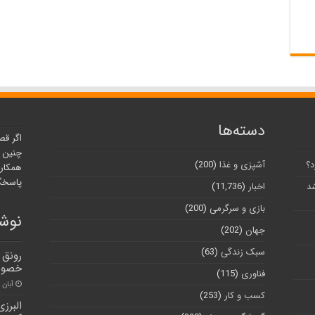
دسته‌ها
اگر قص
چنین ر
د؟
آشپزی و غذا
(200)
همکارا
پاسخگو
شد
اخبار
(11,736)
بازی و سرگرمی
(200)
نوشت
جهان
(202)
سبک زندگی
(63)
رونق 
خصوص
فناوری
(115)
آبان ۳۰, ۱۴۰۰
کسب و کار
(253)
البرز