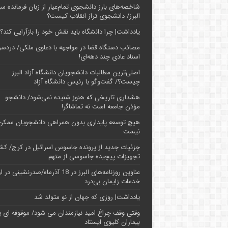
شاخصه‌های بارز دانشجوی تمام‌عیار از زبان فرمانده سپ
البرز/ دانشجوی تراز انقلاب کیست؟
یادداشت| چرا دانشگاه باید نقش خود را بازآرایی کند؟
مصائب دستگاه قضا در مواجهه با دعاوی ملکی/ دردسر
اسناد عادی چند‌ دهه‌ای!
اصلی‌ترین مطالبات دانشجویان دانشگاه آزاد البرز
چیست؟/ گفت‌وگو با رئیس دانشگاه آز‌اد
هشداری تاریخی که هنوز شنیده نمی‌شود/ دانشجو
مؤذن جامعه است نه تماشاگر!
هیچ توسعه پایداری بدون همراهی دانشجویان ممکن
نیست
جزئیات جدید از پرونده جاسوس اسرائیل در کرج/‌ ک
تجهیزات پیچیده جاسوسی از متهم
عناوین روزنامه‌های البرز در ‌18 آذرماه/صدرنشینی د
خدمات زایمان بی‌درد
یادداشت| روزی که جهان از نو متولد شد
وقتی وقف چراغ امید نیازمندان می شود/ موقوفه ای پ
بیماران کلیوی ایستاد