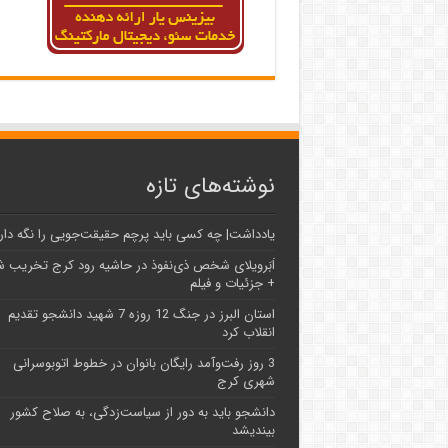
نوشته‌های تازه
یادداشت| ‌چه کسی باید پرچم حقیقت‌جویی را نگه دار
اَبَر‌ویلای شخص ذی‌نفوذ در حاشیه‌ رود کرج تخریب 
+ جزئیات و فیلم
استان البرز در جنگ 12 روزه 7 شهید دانشجو تقدیم
انقلاب کرد
3 روز رفت‌وآمد رایگان بانوان در خطوط اتوبوسرانی
شهری کرج
دانشجو باید به دور از سیاست‌زدگی، به صلاح کشور
بیندیشد