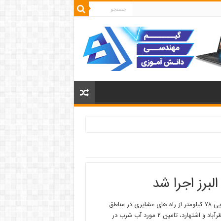
علی نقدی بازنشین روز دوشنبه در گفت وگو با خبرنگار ایرنا افزود: بازگشایی ۷۸ کیلومتر از راه های عشایری در مناطق
ییلاقی شهرستان های کرج و طالقان و مناطق قشلاقی شهرستان های نظرآباد و اشتهارد، تامین ۲ مورد آب شرب در