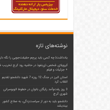
نوشته‌های تازه
یادداشت| ‌چه کسی باید پرچم حقیقت‌جویی را نگه دار
اَبَر‌ویلای شخص ذی‌نفوذ در حاشیه‌ رود کرج تخریب 
+ جزئیات و فیلم
استان البرز در جنگ 12 روزه 7 شهید دانشجو تقدیم
انقلاب کرد
3 روز رفت‌وآمد رایگان بانوان در خطوط اتوبوسرانی
شهری کرج
دانشجو باید به دور از سیاست‌زدگی، به صلاح کشور
بیندیشد