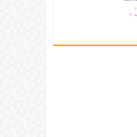
ر
د +