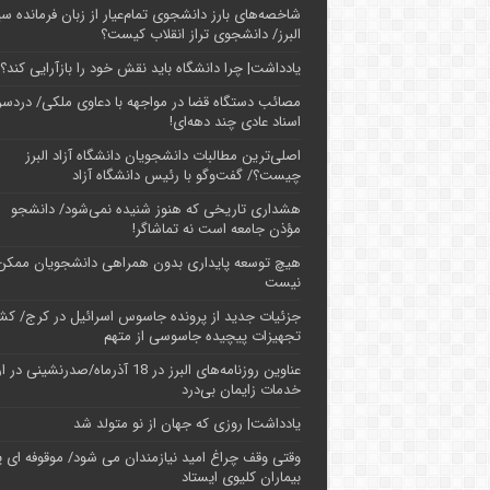
شاخصه‌های بارز دانشجوی تمام‌عیار از زبان فرمانده سپ
البرز/ دانشجوی تراز انقلاب کیست؟
یادداشت| چرا دانشگاه باید نقش خود را بازآرایی کند؟
مصائب دستگاه قضا در مواجهه با دعاوی ملکی/ دردسر
اسناد عادی چند‌ دهه‌ای!
اصلی‌ترین مطالبات دانشجویان دانشگاه آزاد البرز
چیست؟/ گفت‌وگو با رئیس دانشگاه آز‌اد
هشداری تاریخی که هنوز شنیده نمی‌شود/ دانشجو
مؤذن جامعه است نه تماشاگر!
هیچ توسعه پایداری بدون همراهی دانشجویان ممکن
نیست
جزئیات جدید از پرونده جاسوس اسرائیل در کرج/‌ ک
تجهیزات پیچیده جاسوسی از متهم
عناوین روزنامه‌های البرز در ‌18 آذرماه/صدرنشینی د
خدمات زایمان بی‌درد
یادداشت| روزی که جهان از نو متولد شد
وقتی وقف چراغ امید نیازمندان می شود/ موقوفه ای پ
بیماران کلیوی ایستاد