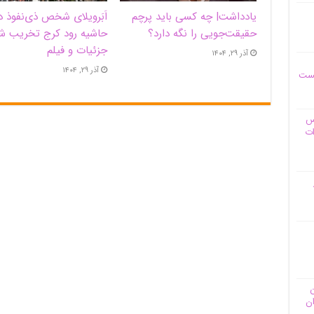
یادداشت| ‌چه کسی باید پرچم
اَبَر‌ویلای شخص ذی‌نفوذ د
حقیقت‌جویی را نگه دارد؟
حاشیه‌ رود کرج تخریب ش
جزئیات و فیلم
آذر ۲۹, ۱۴۰۴
آذر ۲۹, ۱۴۰۴
یست
وس
ات
ن
ان