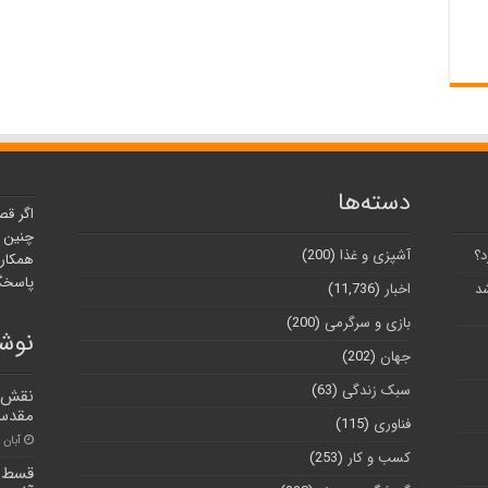
دسته‌ها
اگر قص
چنین ر
د؟
آشپزی و غذا
(200)
همکارا
پاسخگو
شد
اخبار
(11,736)
بازی و سرگرمی
(200)
نوشت
جهان
(202)
سبک زندگی
(63)
نقش ب
مقدس
فناوری
(115)
آبان ۳۰, ۱۴۰۰
کسب و کار
(253)
قسط ا