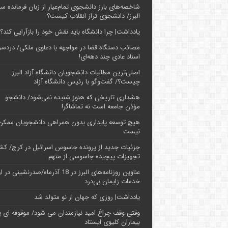
شاخصه‌های بارز دانشجوی تمام‌عیار از زبان فرمانده سپ
البرز/ دانشجوی تراز انقلاب کیست؟
یادداشت| چرا دانشگاه باید نقش خود را بازآرایی کند؟
مصائب دستگاه قضا در مواجهه با دعاوی ملکی/ دردسر
اسناد عادی چند‌ دهه‌ای!
اصلی‌ترین مطالبات دانشجویان دانشگاه آزاد البرز
چیست؟/ گفت‌وگو با رئیس دانشگاه آز‌اد
هشداری تاریخی که هنوز شنیده نمی‌شود/ دانشجو
مؤذن جامعه است نه تماشاگر!
هیچ توسعه پایداری بدون همراهی دانشجویان ممکن
نیست
جزئیات جدید از پرونده جاسوس اسرائیل در کرج/‌ ک
تجهیزات پیچیده جاسوسی از متهم
عناوین روزنامه‌های البرز در ‌18 آذرماه/صدرنشینی د
خدمات زایمان بی‌درد
یادداشت| روزی که جهان از نو متولد شد
وقتی وقف چراغ امید نیازمندان می شود/ موقوفه ای پ
بیماران کلیوی ایستاد