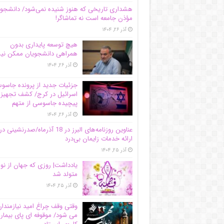
هشداری تاریخی که هنوز شنیده نمی‌شود/ دانشجو
مؤذن جامعه است نه تماشاگر!
آذر ۲۶, ۱۴۰۴
هیچ توسعه پایداری بدون
همراهی دانشجویان ممکن ن
آذر ۲۶, ۱۴۰۴
جزئیات جدید از پرونده جاس
اسرائیل در کرج/‌ کشف تجهیز
پیچیده جاسوسی از متهم
آذر ۲۶, ۱۴۰۴
عناوین روزنامه‌های البرز در ‌18 آذرماه/صدرنشینی در
ارائه خدمات زایمان بی‌درد
آذر ۲۵, ۱۴۰۴
یادداشت| روزی که جهان از نو
متولد شد
آذر ۲۵, ۱۴۰۴
وقتی وقف چراغ امید نیازمندا
می شود/ موقوفه ای پای بیمار