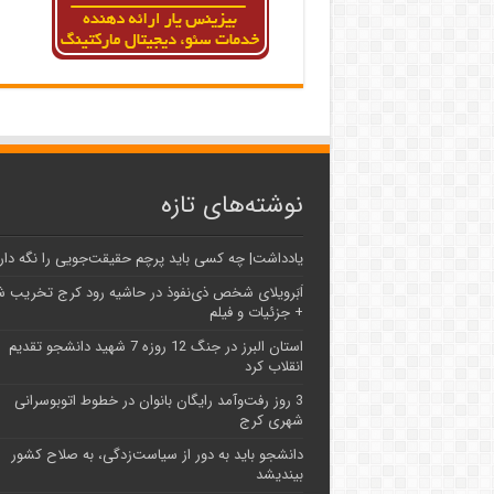
نوشته‌های تازه
یادداشت| ‌چه کسی باید پرچم حقیقت‌جویی را نگه دار
اَبَر‌ویلای شخص ذی‌نفوذ در حاشیه‌ رود کرج تخریب 
+ جزئیات و فیلم
استان البرز در جنگ 12 روزه 7 شهید دانشجو تقدیم
انقلاب کرد
3 روز رفت‌وآمد رایگان بانوان در خطوط اتوبوسرانی
شهری کرج
دانشجو باید به دور از سیاست‌زدگی، به صلاح کشور
بیندیشد