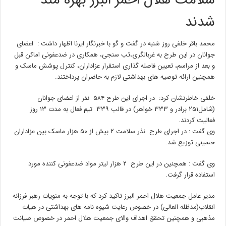
سلامت هلال احمر البرز بهره مند
شدند
محمد باقر خلفی روز شنبه در گفت و گو با خبرنگار ایرنا اظهار داشت : اعضای
جوانان در این طرح به غربالگری،تب سنجی، همکاری در ضدعفونی اماکن قبل
و بعد از مراسم، تعیین فاصله گذاری استقرار عزاداران، کنترل پوشش ماسک و
همچنین ارائه توصیه های بهداشتی لازم به حاضران پرداختند.
خلفی خاطرنشان کرد: در اجرای این طرح ۵۸۴ نفر از اعضای جوانان
(شامل۲۵۱ برادر و ۳۳۳ خواهر) در قالب ۳۳۹ تیم فعال به مدت ۱۳ روز
فعالیت کردند.
وی گفت : در اجرای طرح نذر سلامت ۲ بیش از ۵۰ هزار ماسک بین عزاداران
حسینی توزیع شد.
وی گفت : همچنین در این طرح ۲ هزار لیتر مواد ضدعفونی کننده مورد
استفاده قرار گرفت.
مدیر عامل جمعیت هلال احمر البرز تاکید کرد که با توجه به منویات رهبر فرزانه
انقلاب(مدظله العالی) در خصوص رعایت شیوه نامه های بهداشتی در هیات
مذهبی و همچنین تحقق اهداف والای جمعیت هلال احمر در خصوص صیانت