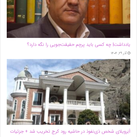
یادداشت| ‌چه کسی باید پرچم حقیقت‌جویی را نگه دارد؟
آذر ۲۹, ۱۴۰۴
اَبَر‌ویلای شخص ذی‌نفوذ در حاشیه‌ رود کرج تخریب شد + جزئیات