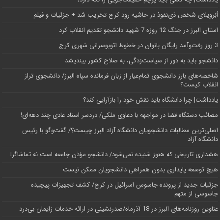
اَبَر‌ویلای شخص ذی‌نفوذ در حاشیه‌ رود کرج تخریب شد + جزئیات و فیلم
استان البرز در جنگ 12 روزه 7 شهید دانشجو تقدیم انقلاب کرد
3 روز رفت‌وآمد رایگان بانوان در خطوط اتوبوسرانی شهری کرج
دانشجو باید به دور از سیاست‌زدگی، به صلاح کشور بیندیشد
شاخصه‌های بارز دانشجوی تمام‌عیار از زبان فرمانده سپاه البرز/ دانشجوی تراز
انقلاب کیست؟
یادداشت| چرا دانشگاه باید نقش خود را بازآرایی کند؟
مصائب دستگاه قضا در مواجهه با دعاوی ملکی/ دردسر اسناد عادی چند‌ دهه‌ای!
اصلی‌ترین مطالبات دانشجویان دانشگاه آزاد البرز چیست؟/ گفت‌وگو با رئیس
دانشگاه آز‌اد
هشداری تاریخی که هنوز شنیده نمی‌شود/ دانشجو مؤذن جامعه است نه تماشاگر!
هیچ توسعه پایداری بدون همراهی دانشجویان ممکن نیست
جزئیات جدید از پرونده جاسوس اسرائیل در کرج/‌ کشف تجهیزات پیچیده
جاسوسی از متهم
عناوین روزنامه‌های البرز در ‌18 آذرماه/صدرنشینی در ارائه خدمات زایمان بی‌درد