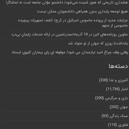
هشداری تاریخی که هنوز شنیده نمی‌شود/ دانشجو مؤذن جامعه است نه تماشاگر!
هیچ توسعه پایداری بدون همراهی دانشجویان ممکن نیست
جزئیات جدید از پرونده جاسوس اسرائیل در کرج/‌ کشف تجهیزات پیچیده
جاسوسی از متهم
عناوین روزنامه‌های البرز در ‌18 آذرماه/صدرنشینی در ارائه خدمات زایمان بی‌درد
یادداشت| روزی که جهان از نو متولد شد
وقتی وقف چراغ امید نیازمندان می شود/ موقوفه ای پای بیماران کلیوی ایستاد
دسته‌ها
آشپزی و غذا
(200)
اخبار
(11,736)
بازی و سرگرمی
(200)
جهان
(202)
سبک زندگی
(63)
فناوری
(115)