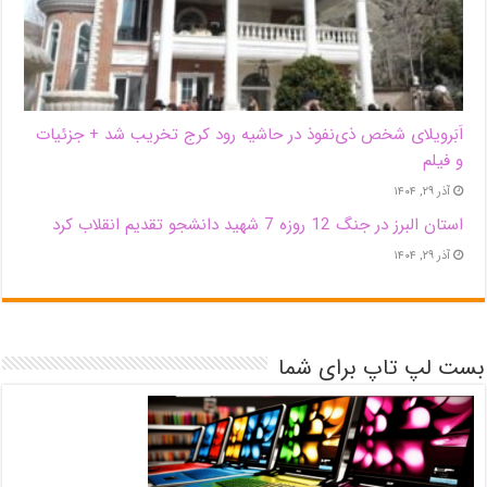
اَبَر‌ویلای شخص ذی‌نفوذ در حاشیه‌ رود کرج تخریب شد + جزئیات
و فیلم
آذر ۲۹, ۱۴۰۴
استان البرز در جنگ 12 روزه 7 شهید دانشجو تقدیم انقلاب کرد
آذر ۲۹, ۱۴۰۴
بست لپ تاپ برای شما