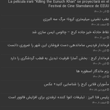
La película iraní “Killing the Eunuch Khan” se proyectará en el
Festival de Cine Slamdance de EEUU
آذر ۲۰, ۱۴۰۰
عقب نشینی میلیمتری کرونا؛ مرگ سه البرزی
اسفند ۱۵, ۱۴۰۰
نقاط حادثه خیز جاده کرج – چالوس ایمن سازی شد
دی ۲۱, ۱۴۰۰
فرماندار فردیس ساماندهی دست فروشان این شهر را ضروری دانست
آبان ۳۰, ۱۴۰۰
فرماندار کرج : بخش آسارا ظرفیت تبدیل به قطب گردشگری را دارد
آبان ۳۰, ۱۴۰۰
رزم ماندگار اسطوره ها
آبان ۳۰, ۱۴۰۰
مأموران قلابی کرج را شناسایی کنید+ عکس
فروردین ۱۵, ۱۴۰۱
پلیس فتا البرز : تبلیغات اغوا کننده ترفندی برای افزایش فالوور است
اسفند ۸, ۱۴۰۰