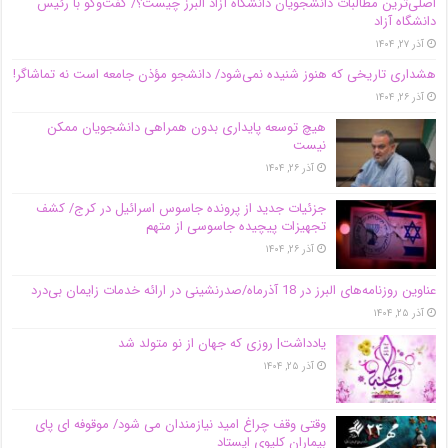
اصلی‌ترین مطالبات دانشجویان دانشگاه آزاد البرز چیست؟/ گفت‌وگو با رئیس
دانشگاه آز‌اد
آذر ۲۷, ۱۴۰۴
هشداری تاریخی که هنوز شنیده نمی‌شود/ دانشجو مؤذن جامعه است نه تماشاگر!
آذر ۲۶, ۱۴۰۴
هیچ توسعه پایداری بدون همراهی دانشجویان ممکن
نیست
آذر ۲۶, ۱۴۰۴
جزئیات جدید از پرونده جاسوس اسرائیل در کرج/‌ کشف
تجهیزات پیچیده جاسوسی از متهم
آذر ۲۶, ۱۴۰۴
عناوین روزنامه‌های البرز در ‌18 آذرماه/صدرنشینی در ارائه خدمات زایمان بی‌درد
آذر ۲۵, ۱۴۰۴
یادداشت| روزی که جهان از نو متولد شد
آذر ۲۵, ۱۴۰۴
وقتی وقف چراغ امید نیازمندان می شود/ موقوفه ای پای
بیماران کلیوی ایستاد