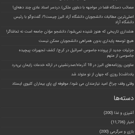
مصائب دستگاه قضا در مواجهه با دعاوی ملکی/ دردسر اسناد عادی چند‌ دهه‌ای!
اصلی‌ترین مطالبات دانشجویان دانشگاه آزاد البرز چیست؟/ گفت‌وگو با رئیس
دانشگاه آز‌اد
هشداری تاریخی که هنوز شنیده نمی‌شود/ دانشجو مؤذن جامعه است نه تماشاگر!
هیچ توسعه پایداری بدون همراهی دانشجویان ممکن نیست
جزئیات جدید از پرونده جاسوس اسرائیل در کرج/‌ کشف تجهیزات پیچیده
جاسوسی از متهم
عناوین روزنامه‌های البرز در ‌18 آذرماه/صدرنشینی در ارائه خدمات زایمان بی‌درد
یادداشت| روزی که جهان از نو متولد شد
وقتی وقف چراغ امید نیازمندان می شود/ موقوفه ای پای بیماران کلیوی ایستاد
دسته‌ها
آشپزی و غذا
(200)
اخبار
(11,736)
بازی و سرگرمی
(200)