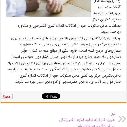
(۲۷اردیبهشت ماه)
گفت: مردم البرز
می‌توانند با مراجعه
به نزدیک‌ترین مرکز
بهداشت محل سکونت خود از امکانات اندازه گیری فشارخون و مشاوره
بهره‌مند شوند.
او بااشاره به اینکه بیماری فشارخون بالا مهمترین عامل خطر قابل تغییر برای
ناتوانی و مرگ و میر زودرس ناشی از بیماری‌های قلبی، سکته مغزی و
بیماری‌های مزمن کلیه است، افزود: یکی از موانع مهم در کنترل موثر
فشارخون بالا، عدم اطلاع مردم از بالا بودن میزان فشارخون خودشان است.
معینی مستوفی خاطرنشان کرد: به منظور شناسایی بیماری فشارخون بالا، افراد
حداقل سالی یک بار فشارخون خود را اندازه گیری کنند که می‌توانند با مراجعه
به نزدیکترین مرکز بهداشتی محل سکونت خود از امکانات اندازه گیری
فشارخون در قالب برنامه‌های خطرسنجی و گروه‌های سنی بهره‌مند شوند.
قبلی
حریق کارخانه تولید لوازم الکترونیکی
در فرودگاه پیام اطفاء شد