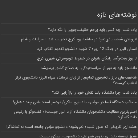
نوشته‌های تازه
یادداشت| ‌چه کسی باید پرچم حقیقت‌جویی را نگه دارد؟
اَبَر‌ویلای شخص ذی‌نفوذ در حاشیه‌ رود کرج تخریب شد + جزئیات و فیلم
استان البرز در جنگ 12 روزه 7 شهید دانشجو تقدیم انقلاب کرد
3 روز رفت‌وآمد رایگان بانوان در خطوط اتوبوسرانی شهری کرج
دانشجو باید به دور از سیاست‌زدگی، به صلاح کشور بیندیشد
شاخصه‌های بارز دانشجوی تمام‌عیار از زبان فرمانده سپاه البرز/ دانشجوی تراز
انقلاب کیست؟
یادداشت| چرا دانشگاه باید نقش خود را بازآرایی کند؟
مصائب دستگاه قضا در مواجهه با دعاوی ملکی/ دردسر اسناد عادی چند‌ دهه‌ای!
اصلی‌ترین مطالبات دانشجویان دانشگاه آزاد البرز چیست؟/ گفت‌وگو با رئیس
دانشگاه آز‌اد
هشداری تاریخی که هنوز شنیده نمی‌شود/ دانشجو مؤذن جامعه است نه تماشاگر!
هیچ توسعه پایداری بدون همراهی دانشجویان ممکن نیست