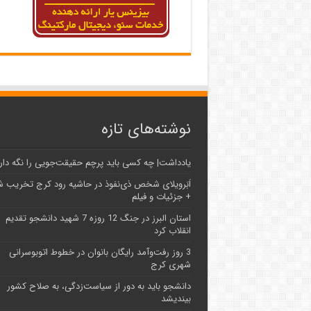
نوشته‌های تازه
یادداشت| ‌چه کسی باید پرچم حقیقت‌جویی را نگه دار
اَبَر‌ویلای شخص ذی‌نفوذ در حاشیه‌ رود کرج تخریب 
+ جزئیات و فیلم
استان البرز در جنگ 12 روزه 7 شهید دانشجو تقدیم
انقلاب کرد
3 روز رفت‌وآمد رایگان بانوان در خطوط اتوبوسرانی
شهری کرج
دانشجو باید به دور از سیاست‌زدگی، به صلاح کشور
بیندیشد