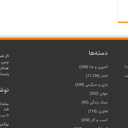
دسته‌ها
اگر قص
چنین ر
د؟
آشپزی و غذا
(200)
همکارا
پاسخگو
شد
اخبار
(11,736)
بازی و سرگرمی
(200)
نوشت
جهان
(202)
سبک زندگی
(63)
سامان
شد
فناوری
(115)
بهمن ۲۱, ۰۰
کسب و کار
(253)
بوکس شطرن