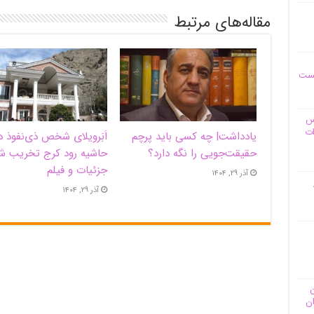
مقاله‌های مرتبط
یست
وس
ات
یادداشت| ‌چه کسی باید پرچم
اَبَر‌ویلای شخص ذی‌نفوذ د
حقیقت‌جویی را نگه دارد؟
حاشیه‌ رود کرج تخریب ش
جزئیات و فیلم
آذر ۲۹, ۱۴۰۴
آذر ۲۹, ۱۴۰۴
ن
ان