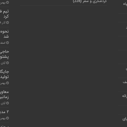
گردشگری و سفر
(228)
بهمن ۳, ۰۰
اه
تیم ف
کرد
آذر ۱۹, ۱۴۰۰
نحوه 
شد
اسفند ۲, ۰
حاجی 
پشتوا
آبان ۳۰, ۱۴۰۰
جایگا
تولید
شف
بهمن ۱۰, ۰۱
معاون
ر ارائه
زمانب
آبان ۲۶, ۱۴۰۰
۲ مدیرکل آماده پاسخگویی به مردم البرز شدند
ای
بهمن ۱۳, ۰۰
پروند