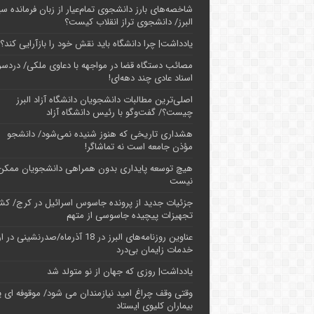
شاخصه‌های بارز دانشجوی تمام‌عیار از زبان فرمانده سپ
البرز/ دانشجوی تراز انقلاب کیست؟
یادداشت| چرا دانشگاه باید نقش خود را بازآرایی کند؟
مصائب دستگاه قضا در مواجهه با دعاوی ملکی/ دردسر
اسناد عادی چند‌ دهه‌ای!
اصلی‌ترین مطالبات دانشجویان دانشگاه آزاد البرز
چیست؟/ گفت‌وگو با رئیس دانشگاه آز‌اد
هشداری تاریخی که هنوز شنیده نمی‌شود/ دانشجو
مؤذن جامعه است نه تماشاگر!
هیچ توسعه پایداری بدون همراهی دانشجویان ممکن
نیست
جزئیات جدید از پرونده جاسوس اسرائیل در کرج/‌ ک
تجهیزات پیچیده جاسوسی از متهم
عناوین روزنامه‌های البرز در ‌18 آذرماه/صدرنشینی د
خدمات زایمان بی‌درد
یادداشت| روزی که جهان از نو متولد شد
وقتی وقف چراغ امید نیازمندان می شود/ موقوفه ای پ
بیماران کلیوی ایستاد