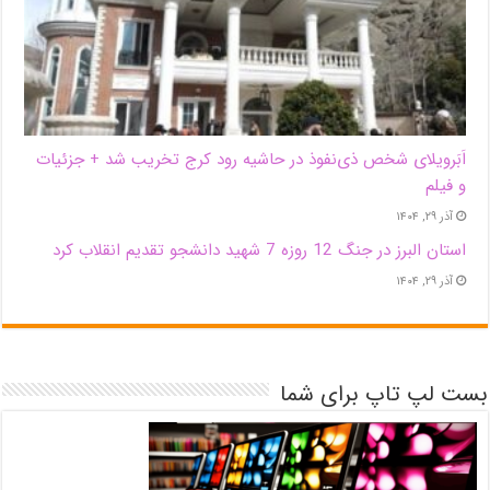
اَبَر‌ویلای شخص ذی‌نفوذ در حاشیه‌ رود کرج تخریب شد + جزئیات
و فیلم
آذر ۲۹, ۱۴۰۴
استان البرز در جنگ 12 روزه 7 شهید دانشجو تقدیم انقلاب کرد
آذر ۲۹, ۱۴۰۴
بست لپ تاپ برای شما