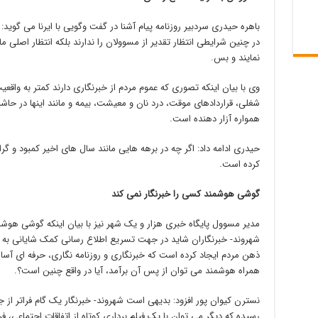
باهره حیدری سردبیر روزنامه پیام آشنا در گفت وگویی با ایرنا می گوید:
در چنین شرایطی انتظار تقدیر از مسوولان را ندارند بلکه انتظار اصلی 
نمایند و بس.
وی با بیان اینکه تصوری که عموم مردم از خبرنگاری دارند کمتر به واق
شغلی، قراردادهای موقت، درد نان و معیشت، بیمه و مانند اینها در حاش
همواره آزار دهنده است.
حیدری ادامه داد: اگر چه در برهه هایی مانند سال های اخیر کمبود و گرا
کرده است.
گوشی هوشمند کسی را خبرنگار نمی کند
مدیر مسوول پایگاه خبری هزار و یک شهر نیز با بیان اینکه گوشی هوش
شهروند- خبرنگاران شاید در جهت تسریع اطلاع رسانی کمک شایانی به سوژ
ذهن مردم ایجاد کرده است که خبرنگاری و روزنامه نگاری، حرفه ای آس
همراه هوشمند می توان از پس آن برآمد، آیا در واقع چنین است؟.
نسترن کیوان پور افزود: بدیهی است شهروند- خبرنگار یک گام فراتر از 
رسیده که دیگر می توان با یک فیلم برداری کوتاه از اتفاقات اجتماعی،