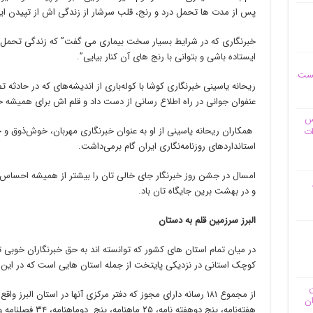
پس از مدت ها تحمل درد و رنج، قلب سرشار از زندگی اش از تپیدن ای
خبرنگاری که در شرایط بسیار سخت بیماری می گفت” که زندگی تحمل اس
ایستاده باشی و بتوانی با رنج های آن کنار بیایی”.
یست
ریحانه یاسینی خبرنگاری کوشا با کوله‌باری از اندیشه‌های که در حادثه 
عنفوان جوانی در راه اطلاع رسانی از دست داد و قلم اش برای همیشه
وس
همکاران ریحانه یاسینی از او به عنوان خبرنگاری مهربان، خوش‌ذوق و حرف
ات
استانداردهای روزنامه‌نگاری ایران گام برمی‌داشت.
امسال در جشن روز خبرنگار جای خالی تان را بیشتر از همیشه احساس و ای
و در بهشت برین جایگاه تان باد.
البرز سرزمین قلم به دستان
در میان تمام استان های کشور که توانسته اند به حق خبرنگاران خوبی ت
کوچک استانی در نزدیکی پایتخت از جمله استان هایی است که در این 
ن
ان
هفته‌نامه، پنج دوهفته نامه، ۲۵ ماهنامه، پنج دوماهنامه، ۳۴ فصلنامه و چهار دوفصلنامه به صورت چاپی منتشر می‌شود.