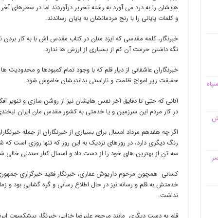
هایشان را به درد می آورد به رشته تحریر درآوردند اما در سطرهای آخر
و کلمات پایانی را با رنج مردمانشان به پایان رساندند.
خبرنگار، کلمه مقدسی که ایزد منان در کتاب مقدس اش با به کار بردن 
نگه داشتن حرمت آن کم از بسیاری از ارزش ها ندارد.
خبرنگاران عاشقانی از دیار قلم که با وجود تمام کمبودها و محدودیت ها ه
حقیقت زیر امواج ظلمت و ناراستی بداندیشان خاموش شود.
سپاه
آنانی که حتی تا دقایق آخر نفس هایشان نیز از روشن سازی و تنویر اف
در کار مردم این سرزمین و یا خدمتی به کشور مقدس مان ایران لبخن
قش
اگر چه هفدهم مرداد امسال برای بسیاری از خبرنگاران از جمله خبرنگا
رنگ دیگری دارد، در روزهای نزدیک به این روز که تنها روزی است که شا
سه تن از بهترین های خود را از دست داد و امسال کنار صندلی خالی شا
سر
کسانی همچون مرحوم داریوش غفاری، خبرنگار فقید خبرگزاری جمهوری ا
خدمتش به قلم و رسانه نیز در حال اطلاع رسانی و گره گشایی بود و زما
نداشت.
قلم به دست دیگری مانند مرحوم علیرضا خزایی خبرنگار پیشکسوت ایرنا ک