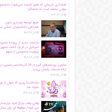
هشداری تاریخی که هنوز شنیده نمی‌شود/ دانشجو
مؤذن جامعه است نه تماشاگر!
آذر ۲۶, ۱۴۰۴
هیچ توسعه پایداری بدون
همراهی دانشجویان ممکن ن
آذر ۲۶, ۱۴۰۴
جزئیات جدید از پرونده جاس
اسرائیل در کرج/‌ کشف تجهیز
پیچیده جاسوسی از متهم
آذر ۲۶, ۱۴۰۴
عناوین روزنامه‌های البرز در ‌18 آذرماه/صدرنشینی در
ارائه خدمات زایمان بی‌درد
آذر ۲۵, ۱۴۰۴
یادداشت| روزی که جهان از نو
متولد شد
آذر ۲۵, ۱۴۰۴
وقتی وقف چراغ امید نیازمندا
می شود/ موقوفه ای پای بیمار