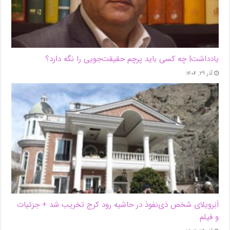
یادداشت| ‌چه کسی باید پرچم حقیقت‌جویی را نگه دارد؟
آذر ۲۹, ۱۴۰۴
اَبَر‌ویلای شخص ذی‌نفوذ در حاشیه‌ رود کرج تخریب شد + جزئیات
و فیلم