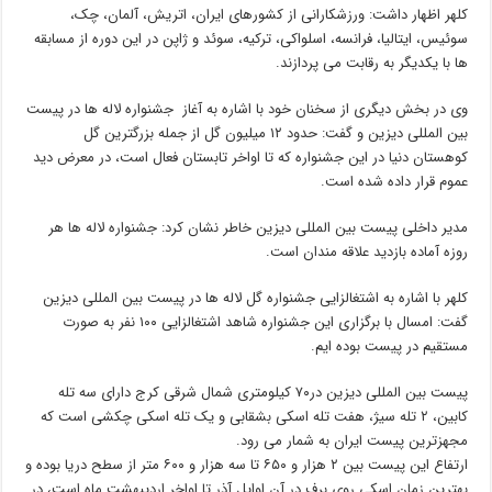
کلهر اظهار داشت: ورزشکارانی از کشورهای ایران، اتریش، آلمان، چک،
سوئیس، ایتالیا، فرانسه، اسلواکی، ترکیه، سوئد و ژاپن در این دوره از مسابقه
ها با یکدیگر به رقابت می پردازند.
وی در بخش دیگری از سخنان خود با اشاره به آغاز جشنواره لاله ها در پیست
بین المللی دیزین و گفت: حدود ۱۲ میلیون گل از جمله بزرگترین گل
کوهستان دنیا در این جشنواره که تا اواخر تابستان فعال است، در معرض دید
عموم قرار داده شده است.
مدیر داخلی پیست بین المللی دیزین خاطر نشان کرد: جشنواره لاله ها هر
روزه آماده بازدید علاقه مندان است.
کلهر با اشاره به اشتغالزایی جشنواره گل لاله ها در پیست بین المللی دیزین
گفت: امسال با برگزاری این جشنواره شاهد اشتغالزایی ۱۰۰ نفر به صورت
مستقیم در پیست بوده ایم.
پیست بین المللی دیزین در۷۰ کیلومتری شمال شرقی کرج دارای سه تله
کابین، ۲ تله سیژ، هفت تله اسکی بشقابی و یک تله اسکی چکشی است که
مجهزترین پیست ایران به شمار می رود.
ارتفاع این پیست بین ۲ هزار و ۶۵۰ تا سه هزار و ۶۰۰ متر از سطح دریا بوده و
بهترین زمان اسکی روی برف در آن اوایل آذر تا اواخر اردیبهشت ماه است، در