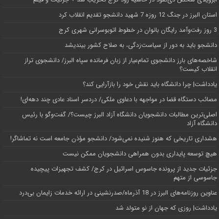
استان البرز در جنگ 12 روزه 7 شهید دانشجو تقدیم انقلاب کرد
3 روز رفت‌وآمد رایگان بانوان در خطوط اتوبوسرانی شهری کرج
دانشجو باید به دور از سیاست‌زدگی، به صلاح کشور بیندیشد
شاخصه‌های بارز دانشجوی تمام‌عیار از زبان فرمانده سپاه البرز/ دانشجوی تراز
انقلاب کیست؟
یادداشت| چرا دانشگاه باید نقش خود را بازآرایی کند؟
مصائب دستگاه قضا در مواجهه با دعاوی ملکی/ دردسر اسناد عادی چند‌ دهه‌ای!
اصلی‌ترین مطالبات دانشجویان دانشگاه آزاد البرز چیست؟/ گفت‌وگو با رئیس
دانشگاه آز‌اد
هشداری تاریخی که هنوز شنیده نمی‌شود/ دانشجو مؤذن جامعه است نه تماشاگر!
هیچ توسعه پایداری بدون همراهی دانشجویان ممکن نیست
جزئیات جدید از پرونده جاسوس اسرائیل در کرج/‌ کشف تجهیزات پیچیده
جاسوسی از متهم
عناوین روزنامه‌های البرز در ‌18 آذرماه/صدرنشینی در ارائه خدمات زایمان بی‌درد
یادداشت| روزی که جهان از نو متولد شد