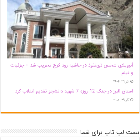
اَبَر‌ویلای شخص ذی‌نفوذ در حاشیه‌ رود کرج تخریب شد + جزئیات
و فیلم
آذر ۲۹, ۱۴۰۴
استان البرز در جنگ 12 روزه 7 شهید دانشجو تقدیم انقلاب کرد
آذر ۲۹, ۱۴۰۴
بست لپ تاپ برای شما