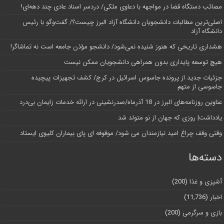
مصائب دستگاه قضا در مواجهه با دعاوی ملکی/ دردسر اسناد عادی چند‌ دهه‌ای!
اصلی‌ترین مطالبات دانشجویان دانشگاه آزاد البرز چیست؟/ گفت‌وگو با رئیس
دانشگاه آز‌اد
هشداری تاریخی که هنوز شنیده نمی‌شود/ دانشجو مؤذن جامعه است نه تماشاگر!
هیچ توسعه پایداری بدون همراهی دانشجویان ممکن نیست
جزئیات جدید از پرونده جاسوس اسرائیل در کرج/‌ کشف تجهیزات پیچیده
جاسوسی از متهم
عناوین روزنامه‌های البرز در ‌18 آذرماه/صدرنشینی در ارائه خدمات زایمان بی‌درد
یادداشت| روزی که جهان از نو متولد شد
وقتی وقف چراغ امید نیازمندان می شود/ موقوفه ای پای بیماران کلیوی ایستاد
دسته‌ها
آشپزی و غذا
(200)
اخبار
(11,736)
بازی و سرگرمی
(200)