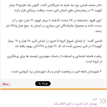
دکتر محمد فتحی روز سه شنبه به خبرنگاران گفت: اکنون یک هزارو۶۸ بیمار
کووید ۱۹ در بیمارستان های استان البرز تحت مراقبت پزشکی قرار دارند.
?وی افزود: متاسفانه در ۲۴ ساعت گذشته ۱۱ بیمار کووید ۱۹ جان خود را از
دست دادند و مجموع جانباختگان این بیماری در استان به پنج هزار و۷۷۸ نفر
رسید.
فتحی گفت : از ابتدای شیوع کرونا تا امروز در استان البرز ۶۸ هزار و ۹۱ بیمار
کووید۱۹ در البرز بستری شده اند که ۶۱ هزار و ۲۲۸ آنان بهبود یافته اند.
رعایت فاصله اجتماعی و استفاده از ماسک مهمترین توصیه ها برای پیشگیری
از کرونا است .
۶ شهرستان تابعه البرز در وضعیت قرمز و یک شهرستان زرد کرونایی است.
قبلی
پویش نذر نفس در البرز فعال شد