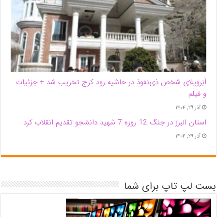
اَبَر‌ویلای شخص ذی‌نفوذ در حاشیه‌ رود کرج تخریب شد + جزئیات
و فیلم
آذر ۲۹, ۱۴۰۴
استان البرز در جنگ 12 روزه 7 شهید دانشجو تقدیم انقلاب کرد
آذر ۲۹, ۱۴۰۴
بست لپ تاپ برای شما