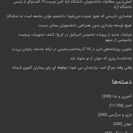
اصلی‌ترین مطالبات دانشجویان دانشگاه آزاد البرز چیست؟/ گفت‌وگو با رئیس
دانشگاه آز‌اد
هشداری تاریخی که هنوز شنیده نمی‌شود/ دانشجو مؤذن جامعه است نه تماشاگر!
هیچ توسعه پایداری بدون همراهی دانشجویان ممکن نیست
جزئیات جدید از پرونده جاسوس اسرائیل در کرج/‌ کشف تجهیزات پیچیده
جاسوسی از متهم
عناوین روزنامه‌های البرز در ‌18 آذرماه/صدرنشینی در ارائه خدمات زایمان بی‌درد
یادداشت| روزی که جهان از نو متولد شد
وقتی وقف چراغ امید نیازمندان می شود/ موقوفه ای پای بیماران کلیوی ایستاد
دسته‌ها
آشپزی و غذا
(200)
اخبار
(11,736)
بازی و سرگرمی
(200)
جهان
(202)