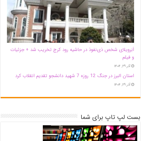
اَبَر‌ویلای شخص ذی‌نفوذ در حاشیه‌ رود کرج تخریب شد + جزئیات
و فیلم
آذر ۲۹, ۱۴۰۴
استان البرز در جنگ 12 روزه 7 شهید دانشجو تقدیم انقلاب کرد
آذر ۲۹, ۱۴۰۴
بست لپ تاپ برای شما