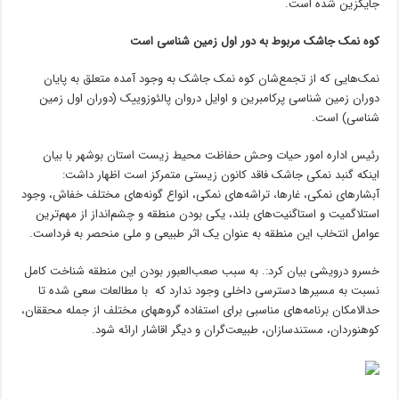
جایگزین شده است.
کوه نمک جاشک مربوط به دور اول زمین شناسی است
نمک‌هایی که از تجمع‌شان کوه نمک جاشک به وجود آمده متعلق به پایان
دوران زمین شناسی پرکامبرین و اوایل دروان پالئوزوییک (دوران اول زمین
شناسی) است.
رئیس اداره امور حیات وحش حفاظت محیط زیست استان بوشهر با بیان
اینکه گنبد نمکی جاشک فاقد کانون زیستی متمرکز است اظهار داشت:
آبشارهای نمکی، غارها، تراشه‏‌های نمکی، انواع گونه‌‏های مختلف خفاش، وجود
استلاگمیت و استاگنیت‏‌های بلند، یکی بودن منطقه و چشم‌‏انداز از مهم‌ترین
عوامل انتخاب این منطقه به عنوان یک اثر طبیعی و ملی منحصر به فرداست.
خسرو درویشی بیان کرد:. به سبب صعب‏‌العبور بودن این منطقه شناخت کامل
نسبت به مسیرها دسترسی داخلی وجود ندارد که با مطالعات سعی شده تا
حدالامکان برنامه‌‏های مناسبی برای استفاده گروه‏های مختلف از جمله محققان،
کوه‏نوردان، مستندسازان، طبیعت‌‏گران و دیگر اقاشار ارائه شود.