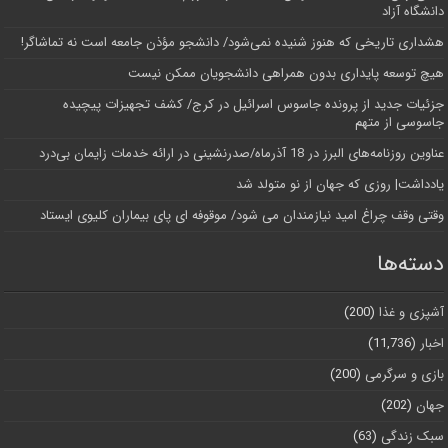
دانشگاه آز‌اد
هشداری تاریخی که هنوز شنیده نمی‌شود/ دانشجو مؤذن جامعه است نه تماشاگر!
هیچ توسعه پایداری بدون همراهی دانشجویان ممکن نیست
جزئیات جدید از پرونده جاسوس اسرائیل در کرج/‌ کشف تجهیزات پیچیده
جاسوسی از متهم
عناوین روزنامه‌های البرز در ‌18 آذرماه/صدرنشینی در ارائه خدمات زایمان بی‌درد
یادداشت| روزی که جهان از نو متولد شد
وقتی وقف چراغ امید نیازمندان می شود/ موقوفه ای پای بیماران کلیوی ایستاد
دسته‌ها
آشپزی و غذا
(200)
اخبار
(11,736)
بازی و سرگرمی
(200)
جهان
(202)
سبک زندگی
(63)