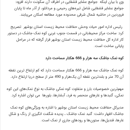
وی با بیان اینکه جوامع عشایر قشقایی در اطراف آن سکونت دارند افزود:
جوامع عشایر قشقایی شامل تیره‌‏های رحیمی و مردانلو، از آذر ‏ماه تا پایان
فروردین در حاشیه شمال شرقی محدوده مورد مطالعه اسکان می‏‌یابند.
رئیس اداره امور حیات وحش حفاظت محیط زیست استان بوشهر تصریح
کرد: ساخت مرکز محیط‌‏بانی در قسمت جنوب غربی کوه نمک جاشک در دستور
کار اداره کل حفاظت محیط‏ زیست استان بوشهر قرار گرفته که در مراحل
پایانی ساخت است.
کوه نمک جاشک سه هزار و 666 هکتار مساحت دارد
کوه نمک جاشک سه هزار و 666 هکتار مساحت دارد که کم ارتفاع ترین نقطه
آن 70 متر و بلندترین نقطه آن یک‌هزار و 490 متر از سطح دریا ارتفاع دارد.
مهم‌ترین خصوصیات بارز و متفاوت کوه نمکی جاشک به نوع نمک‌های این کوه
نمکی، گنبدها و غارهای منحصر به فرد، آبشارها، بلورها می توان اشاره کرد.
مدیرکل حفاظت محیط زیست استان بوشهر با اشاره به ویژگی‌های کوه نمک
جاشک اظهار داشت: گنبد نمک جاشک ، پدیده شگفت انگیزی از رنگ و شکل
غارها، قندیل‌ها، ستون‌ها و رودهای جاری از نمک است.