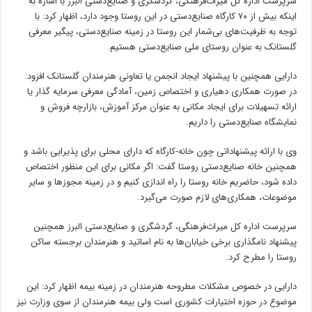
سرپرست اداره کل میراث‌فرهنگی، گردشگری و صنایع‌دستی البرز با اشاره به
اینکه بیش از ۷۰ کارگاه صنایع‌دستی در این روستا وجود دارد، اظهار کرد: با
توجه به ظرفیت‌های بی‌شمار این روستا در زمینه صنایع‌دستی، پیگیر معرفی
گلستانک
به عنوان روستای ملی صنایع‌دستی هستیم.
دارایی همچنین با پیشنهاد ایجاد انجمن یا تعاونی هنرمندان
گلستانک
افزود:
در صورت همکاری دهیاری و اختصاص زمین، آمادگی معرفی سرمایه گذار یا
ارائه تسهیلات برای ایجاد مکانی به عنوان مرکز آموزش، بازارچه فروش و
نمایشگاه صنایع‌دستی را داریم.
وی با ارائه پیشنهاداتی چون خانه-کارگاه که دارای محلی برای پذیرایی باشد و
همچنین خانه صنایع‌دستی روستا گفت: اگر مکانی برای این منظور اختصاص
داده شود، حاضریم خانه روستا را راه اندازی کنیم و در زمینه مجوزها و سایر
موضوعات، همکاری‌های لازم صورت می‌گیرد.
سرپرست اداره کل میراث‌فرهنگی، گردشگری و صنایع‌دستی البرز همچنین
پیشنهاد نامگذاری برخی خیابان‌ها به نام اساتید و هنرمندان برجسته ساکن
روستا را مطرح کرد.
دارایی در خصوص مشکلات مطروحه هنرمندان در زمینه بیمه اظهار کرد: این
موضوع در حوزه اختیارات کشوری است ولی بیمه هنرمندان از سوی وزارت نیز