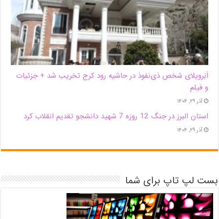
اَبَر‌ویلای شخص ذی‌نفوذ در حاشیه‌ رود کرج تخریب شد + جزئیات
و فیلم
آذر ۲۹, ۱۴۰۴
استان البرز در جنگ 12 روزه 7 شهید دانشجو تقدیم انقلاب کرد
آذر ۲۹, ۱۴۰۴
بست لپ تاپ برای شما