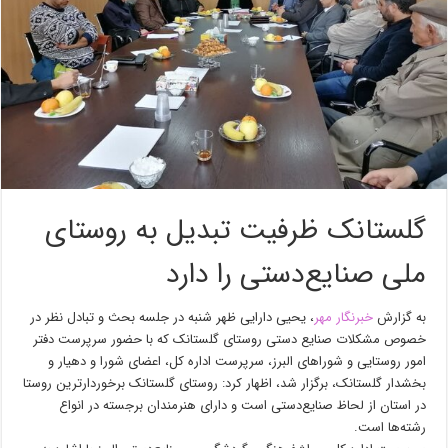
گلستانک ظرفیت تبدیل به روستای
ملی صنایع‌دستی را دارد
به گزارش
خبرنگار مهر
، یحیی دارایی ظهر شنبه در جلسه بحث و تبادل نظر در
خصوص مشکلات صنایع دستی روستای
گلستانک
که با حضور سرپرست دفتر
امور روستایی و شوراهای البرز، سرپرست اداره کل، اعضای شورا و دهیار و
بخشدار
گلستانک
، برگزار شد، اظهار کرد: روستای
گلستانک
برخوردارترین روستا
در استان از لحاظ صنایع‌دستی است و دارای هنرمندان برجسته در انواع
رشته‌ها است.