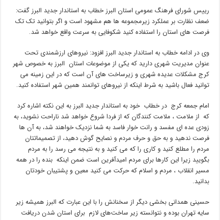
رییس شورای فرهنگ عمومی استان البرز خطاب به استاندار جدید البرز گفت:
ضعف نظارت بر عملکرد زیرمجموعه ها هم مشهود است و اگر بتوانید تک تک
فرصت های استان را استفاده کنید شکوفایی به سرعت واقع خواهد شد.
وی در ادامه خطاب به استاندار جدید البرز افزود: نیروهای ارزشمندی تحت
عنوان مدیریت شهری دارید که یکی از موضوعات استان البرز به خصوص شهر
کرج مشکلات عدیده شهری و زیرساخت های آن است که در این زمینه می
توانید فعال باشید به شرط اینکه از نیروهای توانمند همین شهر استفاده کنید.
امام جمعه کرج در خطاب خود به استاندار جدید البرز به این نکته اشاره کرد
که از ملامت ، ملامت کنندگان که از فردا شروع خواهد شد ناراحت نشوید، به
زودی عده ای مفسد و رانت خوار فاسد به شما نزدیک خواهند شد، به آن ها
فرصت ندهید و به حق و حرف مردم و نصایح گوش دهید، از تصمیماتتان
مردم را مطلع کنید و کاری را که می کنید و به نتیجه می رسد را به مردم
بگویید زیرا این کارها برای مردم امیدآفرین است ضمن اینکه بنده را در همه
مسیر انقلاب ، مردم و اسلام که حرکت می کنید معین و پشتیبان خودتان
بدانید.
حسینی همدانی بخشی دیگر از سخنانش را با این عبارت که البرز همیشه زیر
سایه تهران بوده و نتوانسته زیر ساخت‌های لازم برای استان شدن دریافت