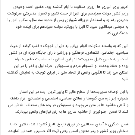
امروز برای البرزی ها روزی متفاوت با ایام گذشته بود، حضور احمد وحیدی
وزیر کشور دولت سیزدهم برای البرز از حیث تغییر و تحول مدیریتی سرنوشت
جدیدی رقم زد و استاندار عزیزاله شهبازی پس از حدود سه سال، سکان امور را
به مجتبی عبداللهی سپرد تا البرز با رویکرد دولت سیزدهم برای آینده خود
هدفگذاری کند.
البرز که به واسطه سکونت اقوام ایرانی به «ایران کوچک » لقب گرفته از حیث
سیاسی، اجتماعی، اقتصادی، فرهنگی و ورزشی دارای جایگاه ویژه ای در کشور
است و به همین دلیل مدیریت‌ها در این استان با حساسیت خاص همراه
بوده و حفظ وحدت و انسجام مردم و مسوولان حرف اول و آخر را در این
استان می زند تا الگویی واقعی از اتحاد ملی در ایران کوچک به نمایش گذاشته
شود.
با این اوصاف مدیریت‌ها از سطح عالی تا پایین‌ترین رده در این استان
همواره زیر ذره بین گروه‌ها و فعالان سیاسی، اجتماعی و اقتصادی قرار داشته
و گاهی حاشیه ها بر متن می‌چربد و مسوولان در رده های مختلف تلاش می
کنند تا ضمن جلوگیری از حاشیه‌ سازی ها به رفع نیازهای واقعی بپردازند.
فصل دیگری با آمدن عبداللهی در تورق تاریخ البرز گشوده شد، دفتری که با
سخنان وزیر کشور و پدر معنوی استان یعنی آیت الله حسینی همدانی نماینده