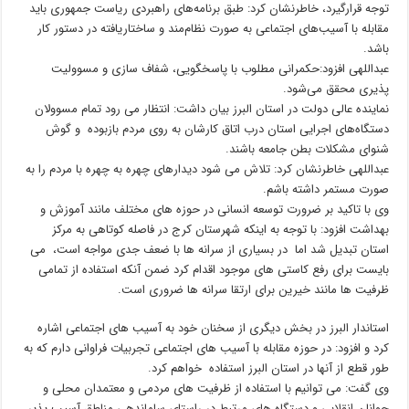
توجه قرارگیرد، خاطرنشان کرد: طبق برنامه‌های راهبردی ریاست جمهوری باید
مقابله با آسیب‌های اجتماعی به صورت نظام‌مند و ساختاریافته در دستور کار
باشد.
عبداللهی افزود:حکمرانی مطلوب با پاسخگویی، شفاف سازی و مسوولیت
پذیری محقق می‌شود.
نماینده عالی دولت در استان البرز بیان داشت: انتظار می رود تمام مسوولان
دستگاه‌های اجرایی استان درب اتاق کارشان به روی مردم بازبوده و گوش
شنوای مشکلات بطن جامعه باشند.
عبداللهی خاطرنشان کرد: تلاش می شود دیدارهای چهره به چهره با مردم را به
صورت مستمر داشته باشم.
وی با تاکید بر ضرورت توسعه انسانی در حوزه های مختلف مانند آموزش و
بهداشت افزود: با توجه به اینکه شهرستان کرج در فاصله کوتاهی به مرکز
استان تبدیل شد اما در بسیاری از سرانه ها با ضعف جدی مواجه است، می
بایست برای رفع کاستی های موجود اقدام کرد ضمن آنکه استفاده از تمامی
ظرفیت ها مانند خیرین برای ارتقا سرانه ها ضروری است.
استاندار البرز در بخش دیگری از سخنان خود به آسیب های اجتماعی اشاره
کرد و افزود: در حوزه مقابله با آسیب های اجتماعی تجربیات فراوانی دارم که به
طور قطع از آنها در استان البرز استفاده خواهم کرد.
وی گفت: می توانیم با استفاده از ظرفیت های مردمی و معتمدان محلی و
جوانان انقلابی و دستگاه های مرتبط در راستای ساماندهی مناطق آسیب پذیر