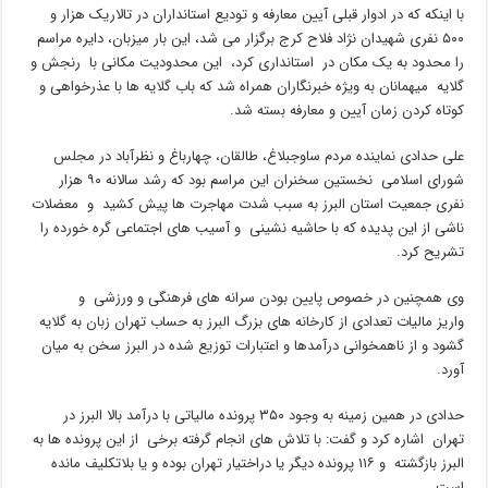
با اینکه که در ادوار قبلی آیین معارفه و تودیع استانداران در تالاریک هزار و
۵۰۰ نفری شهیدان نژاد فلاح کرج برگزار می شد، این بار میزبان، دایره مراسم
را محدود به یک مکان در استانداری کرد، این محدودیت مکانی با رنجش و
گلایه میهمانان به ویژه خبرنگاران همراه شد که باب گلایه ها با عذرخواهی و
کوتاه کردن زمان آیین و معارفه بسته شد.
علی حدادی نماینده مردم ساوجبلاغ، طالقان، چهارباغ و نظرآباد در مجلس
شورای اسلامی نخستین سخنران این مراسم بود که رشد سالانه ۹۰ هزار
نفری جمعیت استان البرز به سبب شدت مهاجرت ها پیش کشید و معضلات
ناشی از این پدیده که با حاشیه نشینی و آسیب های اجتماعی گره خورده را
تشریح کرد.
وی همچنین در خصوص پایین بودن سرانه های فرهنگی و ورزشی و
واریز مالیات تعدادی از کارخانه های بزرگ البرز به حساب تهران زبان به گلایه
گشود و از ناهمخوانی درآمدها و اعتبارات توزیع شده در البرز سخن به میان
آورد.
حدادی در همین زمینه به وجود ۳۵۰ پرونده مالیاتی با درآمد بالا البرز در
تهران اشاره کرد و گفت: با تلاش های انجام گرفته برخی از این پرونده ها به
البرز بازگشته و ۱۱۶ پرونده دیگر یا دراختیار تهران بوده و یا بلاتکلیف مانده
است .