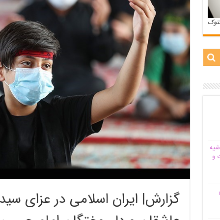
ستوک
شیه‌
 و
م
گزارش| ایران اسلامی در عزای سید 