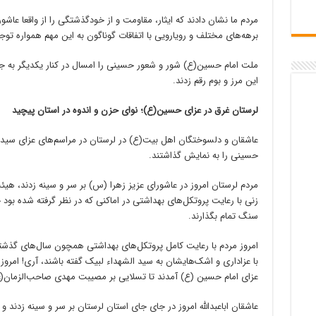
مردم ما نشان دادند که ایثار، مقاومت و از خودگذشتگی را از واقعا عاشور
برهه‌های مختلف و رویارویی با اتفاقات گوناگون به این مهم همواره توجه
ملت امام حسین(ع) شور و شعور حسینی را امسال در کنار یکدیگر به جه
این مرز و بوم رقم زدند.
لرستان غرق در عزای حسین(ع)؛ نوای حزن و اندوه در استان پیچید
عاشقان و دلسوختگان اهل بیت(ع) در لرستان در مراسم‌های عزای سید و
حسینی را به نمایش گذاشتند.
مردم لرستان امروز در عاشورای عزیز زهرا (س) بر سر و سینه زدند، هیئ
زنی با رعایت پروتکل‌های بهداشتی در اماکنی که در نظر گرفته شده بود ح
سنگ تمام بگذارند.
امروز مردم با رعایت کامل پروتکل‌های بهداشتی همچون سال‌های گذشته به
با عزاداری و اشک‌هایشان به سید الشهداء لبیک گفته باشند، آری! امر
عزای امام حسین (ع) آمدند تا تسلایی بر مصیبت مهدی صاحب‌الزمان(ع