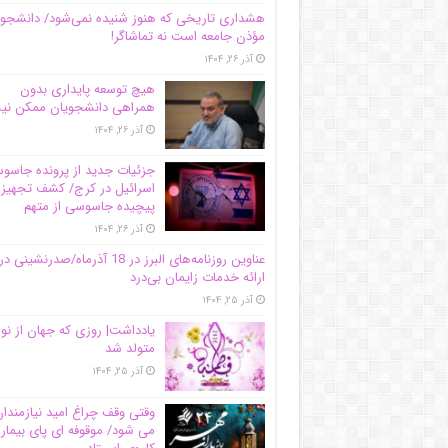
هشداری تاریخی که هنوز شنیده نمی‌شود/ دانشجو
مؤذن جامعه است نه تماشاگر!
آذر ۲۶, ۱۴۰۴
هیچ توسعه پایداری بدون
همراهی دانشجویان ممکن ن
آذر ۲۶, ۱۴۰۴
جزئیات جدید از پرونده جاس
اسرائیل در کرج/‌ کشف تجهیز
پیچیده جاسوسی از متهم
آذر ۲۶, ۱۴۰۴
عناوین روزنامه‌های البرز در ‌18 آذرماه/صدرنشینی در
ارائه خدمات زایمان بی‌درد
آذر ۲۵, ۱۴۰۴
یادداشت| روزی که جهان از نو
متولد شد
آذر ۲۵, ۱۴۰۴
وقتی وقف چراغ امید نیازمندا
می شود/ موقوفه ای پای بیمار