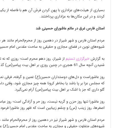
بسیاری از هیئت‌های عزاداری با پهن کردن فرش آن هم با فاصله از یکیدگ
کردند و در این مکان‌ها به عزاداری پرداختند.
استان فارس غرق در ماتم عاشورای حسینی شد
مردم استان فارس و شهر شیراز در دهمین روز از محرم‌الحرام مانند هر سا
شیوه‌های نوین در فضای مجازی و حقیقی به ساحت مقدس امام حسین(
به گزارش
خبرگزاری تسنیم
از شیراز، روز دهم محرم است؛ روزی که نه تن
شنیدن آنچه سال 61 هجری در چنین روزی بر اهل بیت پیامبر(ص) گذشت، اشک می‌ریزند.
روز عاشوراست و دل‌های دوستداران حسین(ع) غمین و گرفته، فرقی نمی‌ک
که مجلس عزا بر پا باشد یا بخاطر کرونا همه چیز مجازی شود، وقتی د
گلو داری که جز با اشک بر اهل بیت پیامبر(ص) آرام نمی‌گیرد.
روز عاشورا تنها روز حزن و گریه نیست، روز حر و آزادگی است؛ روز عب
اصغرها، روز زینب (س) و چشم زیبابین است که ظهر روز عاشورا فرمود « 
مردم استان فارس و شهر شیراز نیز در دهمین روز از محرم‌الحرام مانند ه
شیوه‌های متفاوت حقیقی و مجازی به ساحت مقدس امام حسین(ع) عر