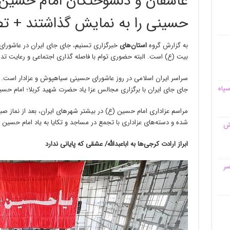
عاشقان و دلسوختگان امام حسین (
حسینی را به نمایش گذاشتند‌ + تص
به گزارش گروه
استان‌های
خبرگزاری تسنیم، ‌جای جای ایران در عاشور
بیت (ع) است. البته حضوری توام با فاصله گذاری اجتماعی و رعایت تدا
سراسر ایران اسلامی در روز عاشورای حسینی سیاهپوش و عزادار است. 
سپاه
جای جای ایران با برگزاری مجالس عزا یاد حضرت شهید کربلا؛ امام حسین
مراسم عزاداری امام حسین (ع) در بیشتر شهرهای ایران، بعد از نماز صبح و
شده و دسته‌های عزاداری با تجمع در مساجد و تکایا به یاد امام حسین 
قش
ابراز ارادت کرجی‌ها به اباعبدالله/ عشقی که پایانی ندارد‌
سر