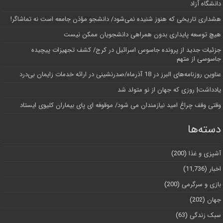
دانشگاه آز‌اد
هشداری تاریخی که هنوز شنیده نمی‌شود/ دانشجو مؤذن جامعه است نه تماشاگر!
هیچ توسعه پایداری بدون همراهی دانشجویان ممکن نیست
جزئیات جدید از پرونده جاسوس اسرائیل در کرج/‌ کشف تجهیزات پیچیده
جاسوسی از متهم
عناوین روزنامه‌های البرز در ‌18 آذرماه/صدرنشینی در ارائه خدمات زایمان بی‌درد
یادداشت| روزی که جهان از نو متولد شد
وقتی وقف چراغ امید نیازمندان می شود/ موقوفه ای پای بیماران کلیوی ایستاد
دسته‌ها
آشپزی و غذا
(200)
اخبار
(11,736)
بازی و سرگرمی
(200)
جهان
(202)
سبک زندگی
(63)