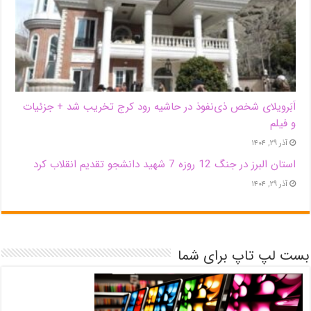
اَبَر‌ویلای شخص ذی‌نفوذ در حاشیه‌ رود کرج تخریب شد + جزئیات
و فیلم
آذر ۲۹, ۱۴۰۴
استان البرز در جنگ 12 روزه 7 شهید دانشجو تقدیم انقلاب کرد
آذر ۲۹, ۱۴۰۴
بست لپ تاپ برای شما