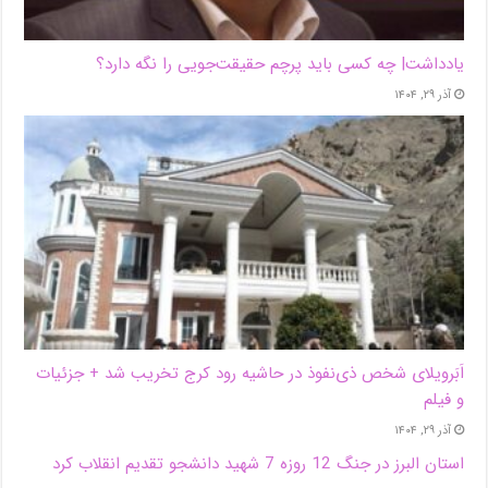
یادداشت| ‌چه کسی باید پرچم حقیقت‌جویی را نگه دارد؟
آذر ۲۹, ۱۴۰۴
اَبَر‌ویلای شخص ذی‌نفوذ در حاشیه‌ رود کرج تخریب شد + جزئیات
و فیلم
آذر ۲۹, ۱۴۰۴
استان البرز در جنگ 12 روزه 7 شهید دانشجو تقدیم انقلاب کرد