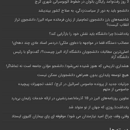
3 روز رفت‌وآمد رایگان بانوان در خطوط اتوبوسرانی شهری کرج
دانشجو باید به دور از سیاست‌زدگی، به صلاح کشور بیندیشد
شاخصه‌های بارز دانشجوی تمام‌عیار از زبان فرمانده سپاه البرز/ دانشجوی تراز
انقلاب کیست؟
یادداشت| چرا دانشگاه باید نقش خود را بازآرایی کند؟
مصائب دستگاه قضا در مواجهه با دعاوی ملکی/ دردسر اسناد عادی چند‌ دهه‌ای!
اصلی‌ترین مطالبات دانشجویان دانشگاه آزاد البرز چیست؟/ گفت‌وگو با رئیس
دانشگاه آز‌اد
هشداری تاریخی که هنوز شنیده نمی‌شود/ دانشجو مؤذن جامعه است نه تماشاگر!
هیچ توسعه پایداری بدون همراهی دانشجویان ممکن نیست
جزئیات جدید از پرونده جاسوس اسرائیل در کرج/‌ کشف تجهیزات پیچیده
جاسوسی از متهم
عناوین روزنامه‌های البرز در ‌18 آذرماه/صدرنشینی در ارائه خدمات زایمان بی‌درد
یادداشت| روزی که جهان از نو متولد شد
وقتی وقف چراغ امید نیازمندان می شود/ موقوفه ای پای بیماران کلیوی ایستاد