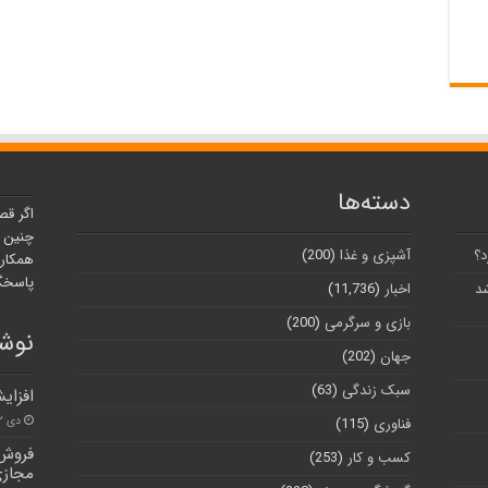
دسته‌ها
اگر قص
چنین ر
د؟
آشپزی و غذا
(200)
همکارا
پاسخگو
شد
اخبار
(11,736)
بازی و سرگرمی
(200)
نوشت
جهان
(202)
سبک زندگی
(63)
افزای
دی ۲۲, ۱۴۰۰
فناوری
(115)
فروش 
کسب و کار
(253)
مجاز