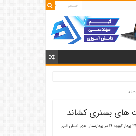
دکتر محمد فتحی روز چهارشنبه به خبرنگاران گفت : اکنون یک هزارو۳۲۳ بیمار کووید ۱۹ در بیمارستان های استان البرز