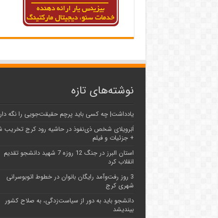
نوشته‌های تازه
یادداشت| ‌چه کسی باید پرچم حقیقت‌جویی را نگه دار
اَبَر‌ویلای شخص ذی‌نفوذ در حاشیه‌ رود کرج تخریب 
+ جزئیات و فیلم
استان البرز در جنگ 12 روزه 7 شهید دانشجو تقدیم
انقلاب کرد
3 روز رفت‌وآمد رایگان بانوان در خطوط اتوبوسرانی
شهری کرج
دانشجو باید به دور از سیاست‌زدگی، به صلاح کشور
بیندیشد