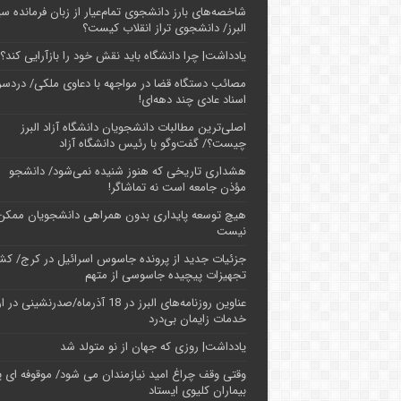
شاخصه‌های بارز دانشجوی تمام‌عیار از زبان فرمانده سپ
البرز/ دانشجوی تراز انقلاب کیست؟
یادداشت| چرا دانشگاه باید نقش خود را بازآرایی کند؟
مصائب دستگاه قضا در مواجهه با دعاوی ملکی/ دردسر
اسناد عادی چند‌ دهه‌ای!
اصلی‌ترین مطالبات دانشجویان دانشگاه آزاد البرز
چیست؟/ گفت‌وگو با رئیس دانشگاه آز‌اد
هشداری تاریخی که هنوز شنیده نمی‌شود/ دانشجو
مؤذن جامعه است نه تماشاگر!
هیچ توسعه پایداری بدون همراهی دانشجویان ممکن
نیست
جزئیات جدید از پرونده جاسوس اسرائیل در کرج/‌ ک
تجهیزات پیچیده جاسوسی از متهم
عناوین روزنامه‌های البرز در ‌18 آذرماه/صدرنشینی د
خدمات زایمان بی‌درد
یادداشت| روزی که جهان از نو متولد شد
وقتی وقف چراغ امید نیازمندان می شود/ موقوفه ای پ
بیماران کلیوی ایستاد