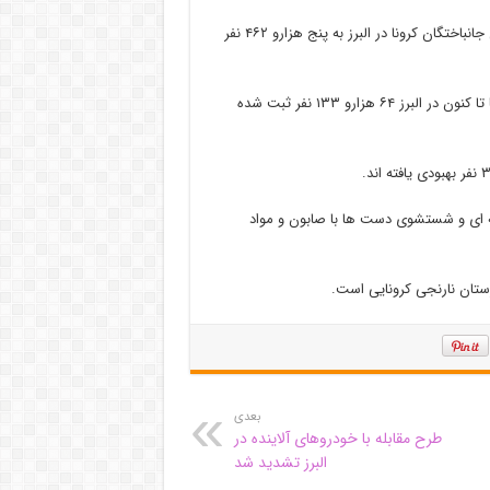
وی بیان داشت : با مرگ ۱۷ بیمار کووید۱۹ در ۲۴ ساعت گذشته شمار کل جانباختگان کرونا در البرز به پنج هزارو ۴۶۲ نفر
فتحی گفت : مجموع کل بستری شدگان کووید ۱۹ از ابتدای شیوع کرونا تا کنون در البرز ۶۴ هزارو ۱۳۳ نفر ثبت شده
چه ای و شستشوی دست ها با صابون و مواد
رستان نارنجی کرونایی است.
بعدی
طرح مقابله با خودروهای آلاینده در
البرز تشدید شد