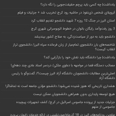
یادداشت| ‌چه کسی باید پرچم حقیقت‌جویی را نگه دارد؟
اَبَر‌ویلای شخص ذی‌نفوذ در حاشیه‌ رود کرج تخریب شد + جزئیات و فیلم
استان البرز در جنگ 12 روزه 7 شهید دانشجو تقدیم انقلاب کرد
3 روز رفت‌وآمد رایگان بانوان در خطوط اتوبوسرانی شهری کرج
دانشجو باید به دور از سیاست‌زدگی، به صلاح کشور بیندیشد
شاخصه‌های بارز دانشجوی تمام‌عیار از زبان فرمانده سپاه البرز/ دانشجوی تراز
انقلاب کیست؟
یادداشت| چرا دانشگاه باید نقش خود را بازآرایی کند؟
مصائب دستگاه قضا در مواجهه با دعاوی ملکی/ دردسر اسناد عادی چند‌ دهه‌ای!
اصلی‌ترین مطالبات دانشجویان دانشگاه آزاد البرز چیست؟/ گفت‌وگو با رئیس
دانشگاه آز‌اد
هشداری تاریخی که هنوز شنیده نمی‌شود/ دانشجو مؤذن جامعه است نه تماشاگر!
هیچ توسعه پایداری بدون همراهی دانشجویان ممکن نیست
جزئیات جدید از پرونده جاسوس اسرائیل در کرج/‌ کشف تجهیزات پیچیده
جاسوسی از متهم
عناوین روزنامه‌های البرز در ‌18 آذرماه/صدرنشینی در ارائه خدمات زایمان بی‌درد