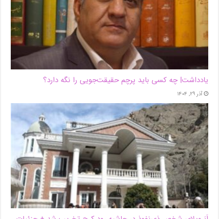
یادداشت| ‌چه کسی باید پرچم حقیقت‌جویی را نگه دارد؟
آذر ۲۹, ۱۴۰۴
اَبَر‌ویلای شخص ذی‌نفوذ در حاشیه‌ رود کرج تخریب شد + جزئیات