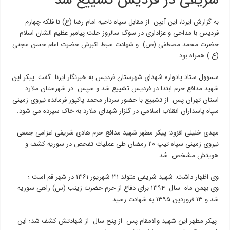
شریفی در فردیس تشییع شد
به گزارش ایرنا، این آیین از مقابل سپاه ناحیه امام رضا (ع) تا فلکه چهارم
فردیس با مداحی و عزاداری در سوگ سالروز حلت پیامبر عظیم الشان اسلام
حضرت محمد مصطفی (ص) و شهادت سبط اکبرش حضرت امام حسن مجتی
(ع ) همراه بود
مسوول ستاد یادواره شهدای شهرستان فردیس به خبرنگار ایرنا گفت: پیکر این
شهید مدافع حرم ابتدا در فردیس تشییع شد و سپس در شهرستان ملارد
استان تهران پس از تشییع با حضور سردار محمد پاکپور فرمانده نیروی زمینی
سپاه پاسداران انقلاب اسلامی در گلزار شهدای ملارد به خاک سپرده می شود.
مهدی خلیلی افزود: پیکر مطهر شهید مدافع حرم هادی شریفی اعزامی جمعی
نیروی زمینی سپاه تیپ ۲۰ رمضان طی عملیات تفحص در سوریه کشف و
هویتش مشخص شد.
وی اظهار داشت: شهید شریفی متولد ۳۱ شهریور ۱۳۶۱ در شهر قم است ؛
وی بهمن ماه سال ۱۳۹۴ برای دفاع از حرم حضرت زینب (س) راهی سوریه
شد و ۱۳ فروردین ۱۳۹۵ به شهادت رسید.
پیکر مطهر این شهید والامقام پس از پنج سال از شهادتش کشف شد؛ این