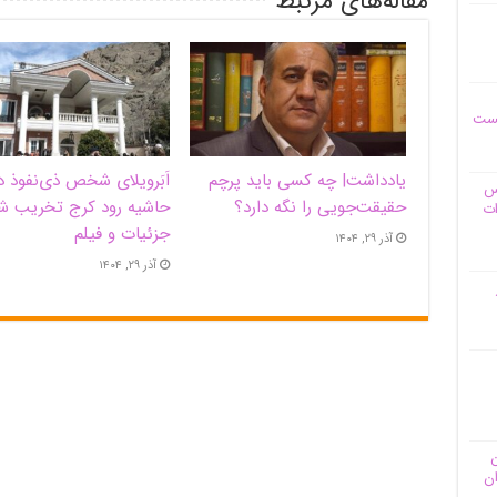
مقاله‌های مرتبط
یست
یادداشت| ‌چه کسی باید پرچم
اَبَر‌ویلای شخص ذی‌نفوذ د
وس
حقیقت‌جویی را نگه دارد؟
حاشیه‌ رود کرج تخریب ش
ات
جزئیات و فیلم
آذر ۲۹, ۱۴۰۴
آذر ۲۹, ۱۴۰۴
ن
ان