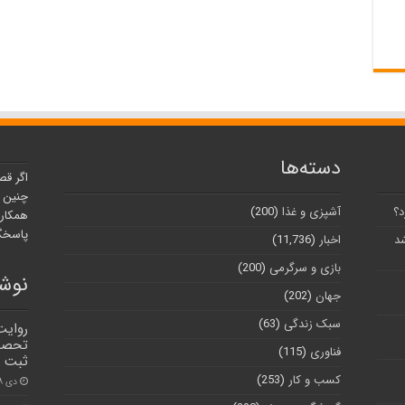
دسته‌ها
اگر قص
چنین ر
د؟
آشپزی و غذا
(200)
همکارا
پاسخگو
شد
اخبار
(11,736)
بازی و سرگرمی
(200)
نوشت
جهان
(202)
سبک زندگی
(63)
روایت
تحصیل
فناوری
(115)
ثبت ن
کسب و کار
(253)
دی ۲۸, ۱۴۰۰