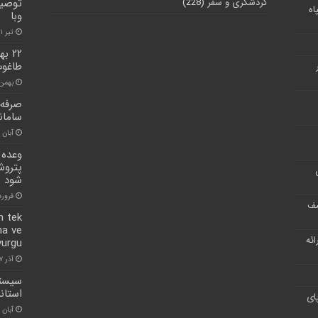
گردشگری و سفر
(228)
توصیه
اه
وبا
تیر ۱۱, ۱۴۰۱
۲۲ 
طاغو
بهمن ۲۲, ۰۰
سامان
آبان ۱۶, ۱۴۰۱
وعده 
پتروش
شود
فروردین ۸
شف
n tek
na ve
ر ارائه
vurgu
آذر ۷, ۱۴۰۰
استان
ای
آبان ۳۰, ۱۴۰۰