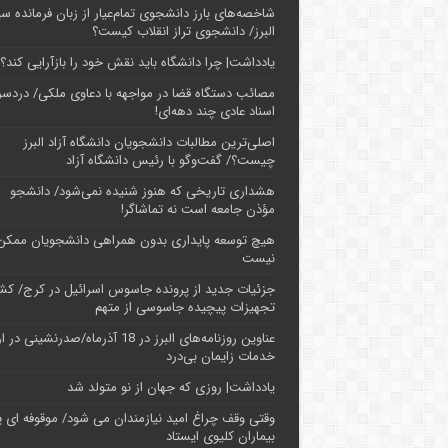
شاخصه‌های بارز دانشجوی تمام‌عیار از زبان فرمانده سپ
البرز/ دانشجوی تراز انقلاب کیست؟
یادداشت| چرا دانشگاه باید نقش خود را بازآرایی کند؟
مصائب دستگاه قضا در مواجهه با دعاوی ملکی/ دردسر
اسناد عادی چند‌ دهه‌ای!
اصلی‌ترین مطالبات دانشجویان دانشگاه آزاد البرز
چیست؟/ گفت‌وگو با رئیس دانشگاه آز‌اد
هشداری تاریخی که هنوز شنیده نمی‌شود/ دانشجو
مؤذن جامعه است نه تماشاگر!
هیچ توسعه پایداری بدون همراهی دانشجویان ممکن
نیست
جزئیات جدید از پرونده جاسوس اسرائیل در کرج/‌ ک
تجهیزات پیچیده جاسوسی از متهم
عناوین روزنامه‌های البرز در ‌18 آذرماه/صدرنشینی د
خدمات زایمان بی‌درد
یادداشت| روزی که جهان از نو متولد شد
وقتی وقف چراغ امید نیازمندان می شود/ موقوفه ای پ
بیماران کلیوی ایستاد