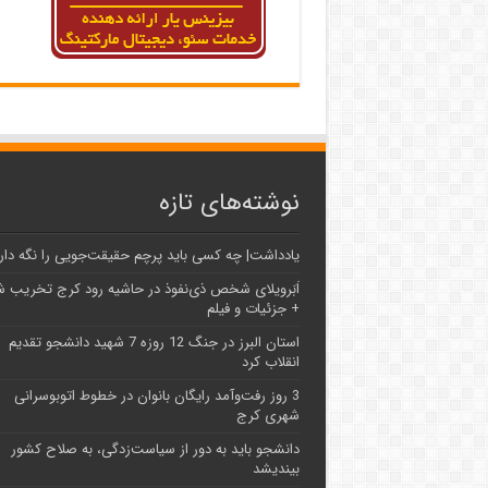
نوشته‌های تازه
یادداشت| ‌چه کسی باید پرچم حقیقت‌جویی را نگه دار
اَبَر‌ویلای شخص ذی‌نفوذ در حاشیه‌ رود کرج تخریب 
+ جزئیات و فیلم
استان البرز در جنگ 12 روزه 7 شهید دانشجو تقدیم
انقلاب کرد
3 روز رفت‌وآمد رایگان بانوان در خطوط اتوبوسرانی
شهری کرج
دانشجو باید به دور از سیاست‌زدگی، به صلاح کشور
بیندیشد