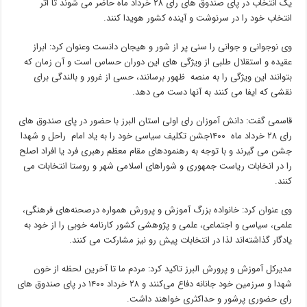
یک انتخاب در پای صندوق های رای ۲۸ خرداد ماه حاضر می شوند تا اثر
انتخاب خود را در سرنوشت و آینده کشور هویدا کنند.
وی نوجوانی و جوانی را سنی پر از شور و هیجان دانست وعنوان کرد: ابراز
عقیده و استقلال طلبی از ویژگی های این دوران حساس است و آن زمان که
بتوانند این ویژگی را به منصه ظهور برسانند، حسی از غرور و بالندگی برای
نقشی که ایفا می کنند به آنها دست می دهد.
قاسمی گفت: دانش آموزان رای اولی استان البرز با حضور در پای صندوق های
رای ۲۸ خرداد ماه ۱۴۰۰جشن تکلیف سیاسی خود را به یاد امام راحل و شهدا
جشن می گیرند و با توجه به رهنمودهای مقام معظم رهبری فرد یا افراد اصلح
را در انخابات ریاست جمهوری و شوراهای اسلامی شهر و روستا انتخابات می
کنند.
وی عنوان کرد: خانواده بزرگ آموزش و پرورش همواره درصحنه‌های فرهنگی،
علمی، سیاسی و اجتماعی، علمی و پژوهشی کشور کارنامه خوبی را از خود به
یادگار گذاشته‌اند لذا در انتخابات پیش رو نیز مشارکت می کنند.
مدیرکل آموزش و پرورش البرز تاکید کرد: مردم ما تا آخرین لحظه از خون
شهدا و سرزمین خود جانانه دفاع می‌کنند و ۲۸ خرداد ۱۴۰۰ در پای صندوق های
رای حضوری پرشور و حداکثری خواهند داشت.