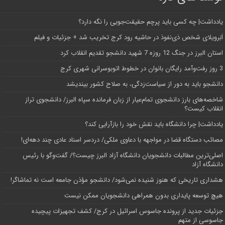
یادداشت| ‌چه کسی باید پرچم حقیقت‌جویی را نگه دارد؟
اَبَر‌ویلای شخص ذی‌نفوذ در حاشیه‌ رود کرج تخریب شد + جزئیات و فیلم
استان البرز در جنگ 12 روزه 7 شهید دانشجو تقدیم انقلاب کرد
3 روز رفت‌وآمد رایگان بانوان در خطوط اتوبوسرانی شهری کرج
دانشجو باید به دور از سیاست‌زدگی، به صلاح کشور بیندیشد
شاخصه‌های بارز دانشجوی تمام‌عیار از زبان فرمانده سپاه البرز/ دانشجوی تراز
انقلاب کیست؟
یادداشت| چرا دانشگاه باید نقش خود را بازآرایی کند؟
مصائب دستگاه قضا در مواجهه با دعاوی ملکی/ دردسر اسناد عادی چند‌ دهه‌ای!
اصلی‌ترین مطالبات دانشجویان دانشگاه آزاد البرز چیست؟/ گفت‌وگو با رئیس
دانشگاه آز‌اد
هشداری تاریخی که هنوز شنیده نمی‌شود/ دانشجو مؤذن جامعه است نه تماشاگر!
هیچ توسعه پایداری بدون همراهی دانشجویان ممکن نیست
جزئیات جدید از پرونده جاسوس اسرائیل در کرج/‌ کشف تجهیزات پیچیده
جاسوسی از متهم