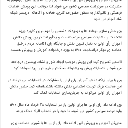
مدیرکل آموزش و پرورش البرز بیان داشت: رأی اولی ها برای اولین بارموفق به
مشارکت در سرنوشت سیاسی کشور می شوند لذا درقالب این پویش اقدامات
فرهنگی و تاثیرگذار به منظور حضورحداکثری، فعالانه و آگاهانه دربستر شبکه
شاد انجام می شود.
وی خنثی سازی توطئه ها و تهدیدات دشمنان را مهم ترین کاربرد ویژه
انتخابات و مشارکت سیاسی مردم دانست و یادآورشد: دراین پویش دانش
آموزان رأی اولی به دنبال تبیین نقش و جایگاه رای آگاهانه مردم درخلق
حماسه ای دیگر درانتخابات ۱۴۰۰ به ویژه درخانواده آموزش و پرورش هستند.
قاسمی تصریح کرد: این پویش موجب ایجاد شور و نشاط بیشتری درجامعه
می شود و انتخابات پیش رو پشتوانه محکمتر و قوی تری پیدا خواهد کرد.
وی با بیان اینکه دانش آموزان رای اولی با مشارکت در انتخابات، می توانند در
این فعالیت بزرگ تربیت اجتماعی نقش داشته باشند،اضافه کرد: حضور دانش
آموزان رای اولی می‌تواند به جریان‌سازی انتخابات کمک کند.
وی ادامه داد: رای اولی ها برای اولین بار در انتخابات ۲۸ خرداد ماه سال ۱۴۰۰
وارد عرصه سیاسی کشور می شوند تا خود را در انتخاب افراد محک بزنند.
مدیرکل آموزش و پرورش البرز ادامه داد: رای اولی ها با شوری مضاعف برای