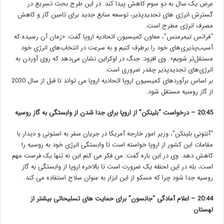
عرض یک سال به دو سوم کاهش پیدا کند. در این طرح بحث تسریع در
گسترش انرژی های تجدیدپذیر، توسعه منابع جدید برای تامین گاز و کاهش
مصرف انرژی مطرح است.
“فرانس تیمرمنس”، معاون کمیسیون اتحادیه اروپا گفت: «زمان آن رسیده که
آسیب‌پذیری‌های خود را برطرف کنیم و به سرعت در انتخاب‌های انرژی خود
مستقل‌تر شویم». وی افزود: جنگ در اوکراین نشان می‌دهد که روی آوردن به
انرژی‌های تجدیدپذیر چقدر ضروری است.
بر اساس برآوردهای کمیسیون اروپا اتحادیه اروپا می تواند تا قبل از سال 2030
از گاز روسیه مستقل شود.
20:45 – درخواست “بلینکن” از اروپا برای جدا شدن از وابستگی به گاز روسیه
“آنتونی بلینکن”، وزیر امور خارجه آمریکا در جریان سفر به استونی و دیدار با
مقامات این کشور از اروپا خواسته است تا وابستگی انرژی خود به روسیه را
کاهش دهد. وی در این باره گفت: من فکر می کنم این نه تنها یک فرصت مهم
است، بله در این لحظه یک ضرورت است تا بالاخره اروپا از وابستگی به گاز
روسیه جدا شود چرا که مسکو از این ابزار به عنوان سلاح استفاده می کند.
20:44 – اعلام آمادگی “جانسون” برای حمایت های تسلیحاتی بیشتر از
لهستان