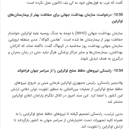
گفت که غرب به قول‌های خود به کی یف تاکنون عمل نکرده است.
13:55- درخواست سازمان بهداشت جهانی برای حفاظت بهتر از بیمارستان‌های
اوکراین
سازمان بهداشت جهانی (WHO) با توجه به جنگ روسیه علیه اوکراین خواستار
حفاظت بهتر از بیمارستان ها شده است. “هانس کلوگه”، مدیر منطقه‌ اروپایی
سازمان جهانی بهداشت روز سه‌شنبه در کپنهاگ گفت: ناگفته نماند که کارکنان
بهداشتی، بیمارستان‌ها و سایر مراکز پزشکی هرگز نباید حتی در زمان بحران و
درگیری به هدف تبدیل شوند.
13:54- زلنسکی نیروهای حافظ صلح اوکراین را از سراسر جهان فراخواند
ولادیمیر زلنسکی، رئیس‌ جمهوری اوکراین فرمانی مبنی بر خروج نیروهای
حافظ صلح اوکراین از عملیات بین‌المللی به منظور تقویت توان دفاعی ارتش
این کشور را امضا کرد. این سند امروز در کانال تلگرام پارلمان اعلای اوکراین
منتشر شد.
بدین ترتیب، زلنسکی تصمیم گرفته تا نیروهای حافظ صلح اوکراینی را به
همراه کلیه تجهیزات تحت اختیارشان از سراسر جهان به کشور بازگرداند تا
ارتش اوکراین را تقویت کند.