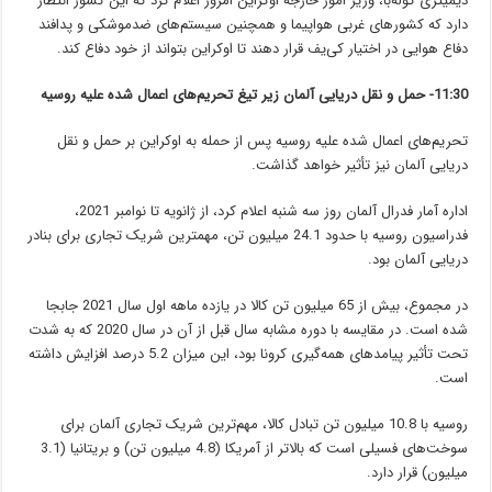
دیمیتری کوله‌با، وزیر امور خارجه اوکراین امروز اعلام کرد که این کشور انتظار
دارد که کشورهای غربی هواپیما و همچنین سیستم‌های ضدموشکی و پدافند
دفاع هوایی در اختیار کی‌یف قرار دهند تا اوکراین بتواند از خود دفاع کند.
11:30-
حمل و نقل دریایی آلمان زیر تیغ تحریم‌های اعمال شده علیه روسیه‎
تحریم‌های اعمال شده علیه روسیه پس از حمله به اوکراین بر حمل و نقل
دریایی آلمان نیز تأثیر خواهد گذاشت.
اداره آمار فدرال آلمان روز سه شنبه اعلام کرد، از ژانویه تا نوامبر 2021،
فدراسیون روسیه با حدود 24.1 میلیون تن، مهمترین شریک تجاری برای بنادر
دریایی آلمان بود.
در مجموع، بیش از 65 میلیون تن کالا در یازده ماهه اول سال 2021 جابجا
شده است. در مقایسه با دوره مشابه سال قبل از آن در سال 2020 که به شدت
تحت تأثیر پیامدهای همه‌گیری کرونا بود، این میزان 5.2 درصد افزایش داشته
است.
روسیه با 10.8 میلیون تن تبادل کالا، مهم‌ترین شریک تجاری آلمان برای
سوخت‌های فسیلی است که بالاتر از آمریکا (4.8 میلیون تن) و بریتانیا (3.1
میلیون) قرار دارد.‎