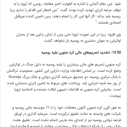
شود. این مقام آلمانی با اشاره به اظهارت اخیر مقامات روسی که اروپا را به
توقف عرضه انرژی تهدید کرده بودند گفت: “من انتظار این اقدام را ندارم زیرا
روسیه باید بداند: اگر آنها این کار را انجام دهند، پس تامین کننده غیرقابل
اعتمادی هستند.”
وی افزود: زیرا در این صورت اروپا حتی پس از تنش زدایی بعد از بحران
اوکراین به عنوان مشتری به روسیه باز نخواهد گشت.‎
13:50- تشدید تحریم‌های مالی کره جنوبی علیه روسیه
کره جنوبی تحریم های مالی بیشتری را علیه روسیه به دلیل جنگ در اوکراین
وضع کرده است. بر اساس اطلاعات وزارت دارایی این کشور، ممنوعیت تراکنش
با بانک مرکزی روسیه، دو صندوق سرمایه گذاری دولتی و بانک بزرگ Rossija
از روز سه شنبه اجرایی شد. پرداخت های مربوط به تامین انرژی مستثنی شده
است. بنابراین کره جنوبی به اقدامات تنبیهی ایالات متحده و اتحادیه اروپا
پیوست.
به طور کلی، کره جنوبی اکنون معاملات خود را با 11 موسسه مالی روسیه و
شرکت های وابسته به حالت تعلیق درآورده است. سرمایه گذاری در اوراق
قرضه دولتی روسیه نیز از ابتدای ماه مارس انجام نشده است. تعلیق هفت
بانک روسی از شبکه ارتباطات بانکی سوئیفت، مطابق با تصمیم اتحادیه اروپا