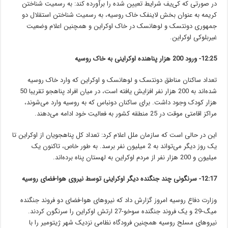
در صورتی که کی‌یف شرایط تعیین شده را برآورده کند: به رسمیت شناختن
کریمه به عنوان بخش لاینفک خاک روسیه، به رسمیت شناختن استقلال دو
جمهوری دونتسک و لوهانسک در خاک اوکراین و همچنین اعلام وضعیت
غیربلوکی اوکراین.
12:25- ورود 200 هزار پناهنده اوکراینی به خاک روسیه
تعداد ساکنان مناطق دونتسک و لوهانسک و اوکراین که وارد خاک روسیه
شده‌اند به 200 هزار نفر افزایش یافته است، در میان افراد پناهجو تقریبا 50
هزار کودک وجود داشت. برای ساکنان دونباس که به روسیه وارد می‌شوند،
مراکز اقامتی موقت در 25 منطقه کشور به فعالیت خود ادامه می‌دهند.
این در حالی است که سازمان ملل اعلام کرد: تعداد کل پناهجویان از اوکراین تا
یک روز دیگر می‌تواند به 2 میلیون نفر برسد. به طور خاص، تاکنون یک
میلیون و 200 هزار نفر از مردم اوکراین به لهستان پناه برده‌اند.‎
12:17- سرنگونی چند جنگنده دیگر اوکراینی توسط نیروی هوا-فضای روسیه
وزارت دفاع روسیه امروز گزارش داد که نیروهای هوا-فضای دو فروند جنگنده
میگ-29 و یک فروند جنگنده سوخو-27 ارتش اوکراین را سرنگون کردند.
نیروهای مسلح روسیه همچنین فرودگاه نظامی نزدیک شهر ژیتومیر را با