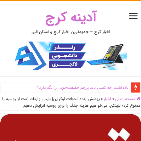
آدینه کرج
اخبار کرج – جدیدترین اخبار کرج و استان البرز
یادداشت| ‌چه کسی باید پرچم حقیقت‌جویی را نگه دارد؟
اَبَر‌ویلای شخص ذی‌نفوذ در حاشیه‌ رود کرج تخریب شد + جزئیات و فیلم
صفحه اصلی
»
اخبار
»
پوشش زنده تحولات اوکراین| بایدن واردات نفت از روسیه را
ممنوع کرد/ بلینکن: می‌خواهیم هزینه جنگ را برای روسیه افزایش دهیم