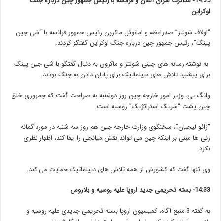
14:35-
مذاکرت سران آلمان و فرانسه با رئیس جمهور چین درباره جنگ
اوکراین
“اولاف شولتز” صدراعظم و امانوئل ماکرون رئیس جمهور فرانسه با “شی جین
پینگ”، رئیس جمهور چین درباره جنگ اوکراین گفتگو کردند.
به نوشته رسانه های چینی شولتز و ماکرون به دنبال گفتگو با شی جین پینگ
برای پیشبرد تلاش های دیپلماتیک برای پایان دادن به جنگ بودند.
وانگ یی، وزیر امور خارجه چین روز دوشنبه به صراحت گفت که جمهوری خلق
چین پشت “شریک استراتژیک” روسیه است.
“ژائو لیجیان”، سخنگوی وزارت خارجه چین هم روز سه شنبه در مورد گمانه
زنی ها مبنی بر اینکه چین می تواند نقش میانجی را ایفا کند، اظهار نظری
نکرد.
وی تنها گفت که کشورش از همه تلاش های دیپلماتیک حمایت می کند.
14:33- بسته تحریمی جدید اروپا علیه روسیه و بلاروس
به گفته 3 منبع آگاه، کمیسیون اروپا بسته تحریمی جدیدی علیه روسیه و