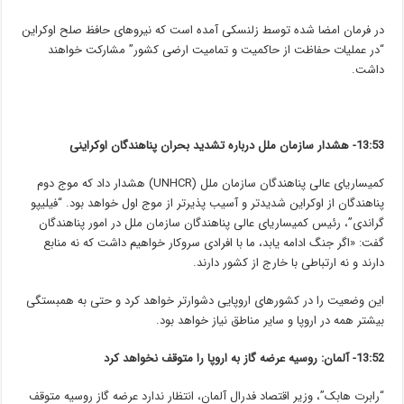
در فرمان امضا شده توسط زلنسکی آمده است که نیروهای حافظ صلح اوکراین
“در عملیات حفاظت از حاکمیت و تمامیت ارضی کشور” مشارکت خواهند
داشت.
13:53- هشدار سازمان ملل درباره تشدید بحران پناهندگان اوکراینی
کمیساریای عالی پناهندگان سازمان ملل (UNHCR) هشدار داد که موج دوم
پناهندگان از اوکراین شدیدتر و آسیب پذیرتر از موج اول خواهد بود. “فیلیپو
گراندی”، رئیس کمیساریای عالی پناهندگان سازمان ملل در امور پناهندگان
گفت: «اگر جنگ ادامه یابد، ما با افرادی سروکار خواهیم داشت که نه منابع
دارند و نه ارتباطی با خارج از کشور دارند.
این وضعیت را در کشورهای اروپایی دشوارتر خواهد کرد و حتی به همبستگی
بیشتر همه در اروپا و سایر مناطق نیاز خواهد بود. ‎
13:52- آلمان: روسیه عرضه گاز به اروپا را متوقف نخواهد کرد
“رابرت هابک”، وزیر اقتصاد فدرال آلمان، انتظار ندارد عرضه گاز روسیه متوقف