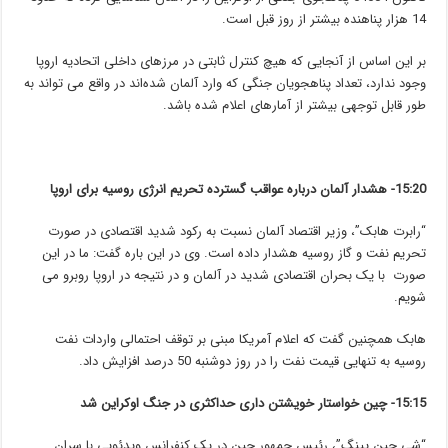
14 هزار پناهنده بیشتر از روز قبل است.
بر این اساس از آنجایی که هیچ کنترل ثابتی در مرزهای داخلی اتحادیه اروپا
وجود ندارد، تعداد پناهجویان جنگی که وارد آلمان شده‌اند در واقع می تواند به
طور قابل توجهی بیشتر از آمارهای اعلام شده باشد.‎
15:20- هشدار آلمان درباره عواقب گسترده تحریم انرژی روسیه برای اروپا
“رابرت هابک”، وزیر اقتصاد آلمان نسبت به رکود شدید اقتصادی در صورت
تحریم نفت و گاز روسیه هشدار داده است. وی در این باره گفت: ما در این
صورت با یک بحران اقتصادی شدید در آلمان و در نتیجه در اروپا روبرو می
شویم.
هابک همچنین گفت که اعلام آمریکا مبنی بر توقف احتمالی واردات نفت
روسیه به تنهایی قیمت نفت را در روز دوشنبه 50 درصد افزایش داد.‎
15:15- چین خواستار خویشتن داری حداکثری در جنگ اوکراین شد
“شی جین پینگ”، رئیس جمهور چین در یک کنفرانس ویدئویی با سران