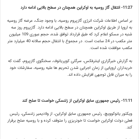
11:27- انتقال گاز روسیه به اوکراین همچنان در سطح بالایی ادامه دارد
بر اساس اطلاعات شرکت انرژی گازپروم روسیه، با وجود جنگ، عرضه گاز روسیه
به اروپا از طریق اوکراین همچنان در سطح بالایی ادامه دارد. گازپروم روز سه
شنبه در مسکو اعلام کرد که طبق قرارداد توافق شده، حجم عبوری 109 میلیون
متر مکعب در 24 ساعت است. در مجموع با انتقال حجم سالانه 40 میلیارد متر
مکعب موافقت شده است.
به گزارش خبرگزاری اینترفکس، سرگئی کوپریانوف، سخنگوی گازپروم، گفت که
خریداران اروپایی از زمان اجرایی شدن تحریم ها علیه روسیه، سفارشات خود
را به میزان قابل توجهی افزایش داده اند.‎
11:11- ر
ئیس جمهوری سابق اوکراین از زلنسکی خواست تا صلح کند
ویکتور یانوکوویچ، رئیس جمهوری سابق اوکراین، از ولادیمیر زلنسکی، رئیس
فعلی دولت اوکراین خواست تا خونریزی را متوقف کرده و با روسیه صلح برقرار
کند.