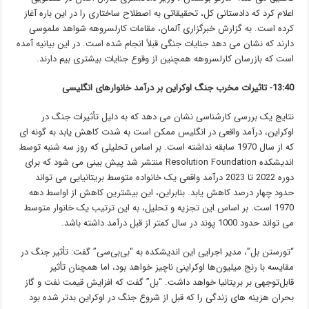
اعلام کرد که دادستانی کل، تحقیقاتی به اصطلاح ساختاری را در این باره آغاز
کرده است. به گزارش خبرگزاری آلمان، مقامات کارلسروهه شواهد ملموسی
دارند که نشان می دهد جنایات جنگی قبلاً انجام شده است. در این بیانیه آمده
است که بازرسان کارلسروهه همچنین از وقوع جنایات بیشتری بیم دارند.‎
13:40- تاثیرات مخرب جنگ اوکراین بر درآمد خانوارهای انگلیسی
نتایج یک بررسی کارشناسی نشان می دهد که به دلیل تأثیرات جنگ در
اوکراین، درآمد واقعی در انگلیس ممکن است به شدت کاهش یابد به گونه ای
که از سال 1970 سابقه نداشته است. بر اساس تحلیلی که روز سه شنبه توسط
اندیشکده Resolution Foundation منتشر شد پیش بینی می شود که برای
دوره 2022 تا 2023 درآمد واقعی یک خانواده متوسط ​​بریتانیایی می تواند
حدود چهار درصد کاهش یابد. بنابراین، این بیشترین کاهش از اواسط دهه
1970 است. بر اساس این تجزیه و تحلیل، به این ترتیب یک خانوار متوسط ​​
می تواند حدود 1000 پوند در سال کمتر از قبل درآمد داشته باشد.
“تورستن بل”، مدیر اجرایی این اندیشکده به “بی‌بی‌سی” گفت: تأثیر جنگ در
مقایسه با رنج میلیون‌ها اوکراینی ناچیز خواهد بود، اما همچنان تأثیر
قابل‌توجهی بر بریتانیا خواهد داشت. “بل” گفت که افزایش قیمت نفت و گاز
بحران هزینه های زندگی را که قبل از شروع جنگ در اوکراین بدتر شده بود