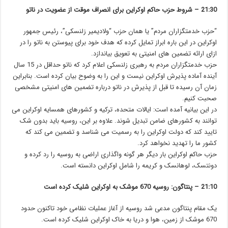
21:30 – شروط حزب حاکم اوکراین برای انصراف موقت از عضویت در ناتو
“حزب خدمتگزاران مردم” یا همان حزب “ولادیمیر زلنسکی”، رئیس جمهور
اوکراین در این باره ابراز تمایل کرده که هدف خود برای پیوستن به ناتو را در
ازای ارائه تضمین های امنیتی به تعویق بیاندازد.
حزب خدمتگزاران مردم به رهبری زلنسکی اعلام کرد که ناتو حداقل در 15 سال
آینده آماده پذیرش اوکراین نیست و این را به وضوح بیان کرده است. بنابراین
زمان آن رسیده تا قبل از پذیرش در ناتو درباره تضمین های امنیتی مشخصی
صحبت کنیم.
در این بیانیه آمده است: ایالات متحده، ترکیه و کشورهای همسایه اوکراین می
توانند به کشورهای ضامن تبدیل شوند. علاوه بر این، روسیه باید بدون شک
تایید کند که دولت اوکراین را به رسمیت می شناسد و تضمین می کند که
کشور ما را تهدید نخواهد کرد.
حزب حاکم اوکراین بار دیگر هر گونه واگذاری اراضی به روسیه را رد کرده و
دونتسک، لوهانسک و کریمه را شامل اوکراین دانسته است.
21:10 – پنتاگون: روسیه 670 موشک به اوکراین شلیک کرده است
یک مقام پنتاگون مدعی شد روسیه از آغاز عملیات نظامی خود تاکنون حدود
670 موشک از زمین، هوا و دریا به خاک اوکراین شلیک کرده است.