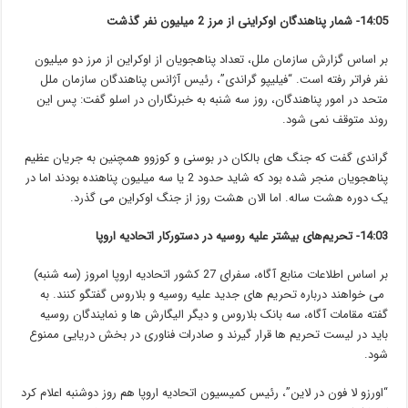
14:05- شمار پناهندگان اوکراینی از مرز 2 میلیون نفر گذشت
بر اساس گزارش سازمان ملل، تعداد پناهجویان از اوکراین از مرز دو میلیون
نفر فراتر رفته است. “فیلیپو گراندی”، رئیس آژانس پناهندگان سازمان ملل
متحد در امور پناهندگان، روز سه شنبه به خبرنگاران در اسلو گفت: پس این
روند متوقف نمی شود.
گراندی گفت که جنگ های بالکان در بوسنی و کوزوو همچنین به جریان عظیم
پناهجویان منجر شده بود که شاید حدود 2 یا سه میلیون پناهنده بودند اما در
یک دوره هشت ساله. اما الان هشت روز از جنگ اوکراین می گذرد.‎
14:03- تحریم‌های بیشتر علیه روسیه در دستورکار اتحادیه اروپا
بر اساس اطلاعات منابع آگاه، سفرای 27 کشور اتحادیه اروپا امروز (سه شنبه)
می خواهند درباره تحریم های جدید علیه روسیه و بلاروس گفتگو کنند. به
گفته مقامات آگاه، سه بانک بلاروس و دیگر الیگارش ها و نمایندگان روسیه
باید در لیست تحریم ها قرار گیرند و صادرات فناوری در بخش دریایی ممنوع
شود.
“اورزو لا فون در لاین”، رئیس کمیسیون اتحادیه اروپا هم روز دوشنبه اعلام کرد