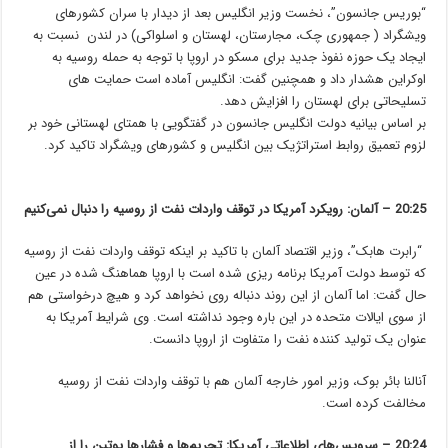
“بوریس جانسون”، نخست وزیر انگلیس بعد از دیدار با سران کشورهای
ویشگراد ( جمهوری چک، مجارستان، لهستان و اسلواکی) در لندن نسبت به
ایجاد یک حوزه نفوذ جدید برای مسکو در اروپا با توجه به حمله روسیه به
اوکراین هشدار داد و همچنین گفت: انگلیس آماده است حمایت های
تسلیحاتی برای لهستان را افزایش دهد.
بر اساس بیانیه دولت انگلیس جانسون در گفتگویی با همتای لهستانی خود بر
لزوم تعمیق روابط استراتژیک بین انگلیس و کشورهای ویشگراد تاکید کرد.
20:25 – آلمان: رویکرد آمریکا در توقف واردات نفت از روسیه را دنبال نمی‌‌کنیم
“رابرت هابک”، وزیر اقتصاد آلمان با تاکید بر اینکه توقف واردات نفت از روسیه
که توسط دولت آمریکا برنامه ریزی شده است با اروپا هماهنگ شده در عین
حال گفت: اما آلمان از این روند دنباله روی نخواهد کرد و هیچ درخواستی هم
از سوی ایالات متحده در این باره وجود نداشته است. وی شرایط آمریکا به
عنوان یک تولید کننده نفت را متفاوت از اروپا دانست.
آنالنا بائر بوک، وزیر امور خارجه آلمان هم با توقف واردات نفت از روسیه
مخالفت کرده است.
20:24 –
سرویس‌های اطلاعاتی آمریکا: تحریم‌ها و فشارها پوتین را از