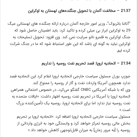
21:37 – مخالفت آلمان با تحویل جنگنده‌های لهستان به اوکراین
“آنالنا بائربوک”، وزیر امور خارجه آلمان درباره ارائه جنگنده های لهستانی میگ
29 به اوکراین ابراز بی میلی کرده و تاکید کرد: باید اطمینان حاصل شود که
جنگ اوکراین به قلمرو ناتو سرایت نمی کند. وی افزود: تحویل تسلیحات به
اوکراین نباید به گونه ای باشد که این طور استنباط شود که ما در جنگ شرکت
کرده ایم.
21:34 – اتحادیه اروپا: قصد تحریم نفت روسیه را نداریم
جوزپ بورل مسئول سیاست خارجی اتحادیه اروپا اعلام کرد این اتحادیه قصد
ندارد همچون آمریکا واردات نفت و گاز از روسیه را ممنوع کند.
وی که با شبکه آمریکایی CNBC گفتگو می‌کرد، در خصوص احتمالی همراهی
اتحادیه اروپا با آمریکا در تحریم نفت روسیه اظهار داشت: «ایالات متحده به
نفت روسیه نیاز ندارد اما برای اتحادیه اروپا، روسیه یک تأمین‌کننده بزرگ
است.»
مسئول سیاست خارجی اتحادیه اروپا اضافه کرد: «اتحادیه اروپا بر تحریم‌
بخش‌ مالی روسیه تمرکز خواهد کرد و وابستگی خود به انرژی وارداتی از
روسیه را [به مرور زمان] به میزان قابل‌توجهی کاهش خواهد داد.»