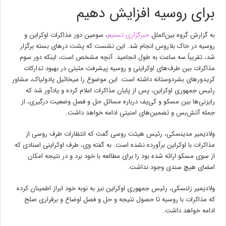
برای روسیه افزایش دهیم
به گزارش گروه بین‌الملل
خبرگزاری تسنیم
،
سومین دور مذاکرات اوکراین و
روسیه در خاک بلاروس انجام شد. این نشست که پشت درهای بسته برگزار
شد، تقریباً سه ساعت به طول انجامید. آنچه مشخص است، اینکه دور سوم
مذاکرات بین طرف‌های اوکراینی و روسیه پیشرفت مثبتی در بهبود تدارکات
کریدورهای بشردوستانه داشته است. این موضوع را میخائیل پادولیاک، مشاور
رئیس جمهوری اوکراین، پس از پایان مذاکرات اعلام کرده و یادآور شد که
رایزنی‌ها بین مسکو و کی‌یف درباره مسائل حل و فصل وضعیت درگیری، از
جمله آتش‌بس و تضمین‌های امنیتی ادامه خواهد داشت.
ولادیمیر مدینسکی، رئیس هیئت روسی گفت که انتظارات طرف روسی از
مذاکرات با اوکراین برآورده نشده است. به گفته وی، طرف اوکراینی اسنادی که
از سوی مسکو ارائه شده بود را برای مطالعه با خود برد و در نتیجه امکان
امضای هیچ سندی وجود نداشت.
ولادیمیر زلنسکی، رئیس جمهوری اوکراین نیز به نوبه خود ابراز اطمینان کرده
که مذاکرات با روسیه تا حصول نتیجه و حل و فصل اوضاع و برقراری صلح
ادامه خواهد داشت.