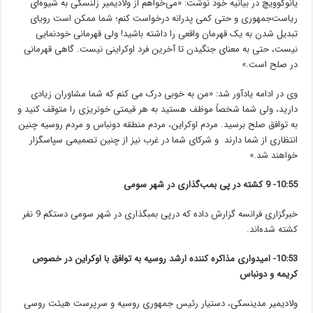
یانوکوویچ در بیانیه خود نوشت: «می‌خواهم از ولادیمیر زلنسکی به شیوه‌ای
ریاست‌جمهوری و حتی کمی پدرانه درخواست کنم؛ شما ممکن است رویای
تبدیل شدن به یک قهرمان واقعی را داشته باشید! ولی قهرمانی خودنمایی
نیست، حتی به معنای جنگیدن تا آخرین فرد اوکراینی نیست. گاهی قهرمانی
در صلح است.»
وی در ادامه یادآور شد: «من به خوبی درک می کنم که شما مشاوران زیادی
دارید، ولی شما شخصاً موظف هستید به هر قیمتی خونریزی را متوقف کنید و
به توافق صلح برسید. مردم اوکراین، مردم منطقه دونباس و مردم روسیه چنین
انتظاری از شما دارند و شرکای شما در غرب نیز از چنین تصمیمی سپاسگزار
خواهند شد.»
10:55- 9 کشته در پی بمب‌گذاری در شهر سومی
خبرگزاری فرانسه گزارش داده که درپی بمبگذاری در شهر سومی دستکم 9 نفر
کشته شده‌اند.
10:53- امیدواری مذاکره کننده ارشد روسیه به توافق با اوکراین در خصوص
کریمه و دونباس
ولادیمیر مدینسکی، دستیار رئیس جمهوری روسیه و سرپرست هیئت روسی