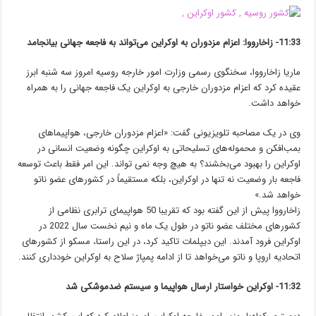
11:33- زاخارووا: اعزام مزدوران به اوکراین می‌تواند به فاجعه جهانی بیانجامد
ماریا زاخارووا، سخنگوی رسمی وزارت امور خارجه روسیه امروز سه شنبه ابرز
عقیده کرد که اعزام مزدوران خارجی به اوکراین یک فاجعه جهانی را به همراه
خواهد داشت.
وی در یک مصاحبه تلویزیونی گفت: «اعزام مزدوران خارجی، هواپیماهای
بمب‌افکن و محموله‌های تسلیحاتی به اوکراین چگونه وضعیت انسانی در
اوکراین را بهبود می‌بخشند؟ به هیچ وجه نمی تواند. این امر فقط باعث توسعه
فاجعه بار وضعیت نه تنها در اوکراین، بلکه مستقیماً در کشورهای عضو ناتو
خواهد شد.»
زاخارووا پیش از این گفته بود که تقریبا 50 هواپیمای ترابری نظامی از
کشورهای مختلف عضو ناتو در طول یک ماه و نیم نخست سال 2022 در
اوکراین فرود آمدند. این دیپلمات تاکید کرد، در این راستا، مسکو از کشورهای
اتحادیه اروپا و ناتو می‌خواهد تا از ادامه پمپاژ سلاح به اوکراین خودداری کنند.
11:32- اوکراین خواستار ارسال هواپیما و سیستم ضدموشکی شد