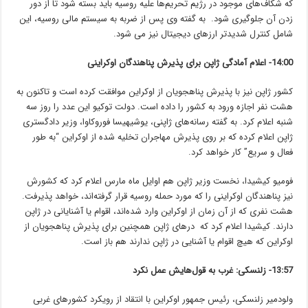
که شکاف‌های موجود در رژیم تحریم‌ها علیه روسیه باید بسته شود تا از دور
زدن آن جلوگیری شود. به گفته وی پس از ضربه به سیستم مالی روسیه، این
شامل کنترل شدیدتر ارزهای دیجیتال نیز می شود.
14:00- اعلام آمادگی ژاپن برای پذیرش پناهندگان اوکراینی
کشور ژاپن نیز با پذیرش پناهجویان از اوکراین موافقت کرده است و تاکنون به
هشت نفر اجازه ورود به کشور را داده است. دولت توکیو این عدد را روز سه
شنبه اعلام کرد. به گفته رسانه‌های ژاپنی، یوشیهیسا فوروکاوا، وزیر دادگستری
ژاپن اعلام کرده که بر روی پذیرش مهاجران تخلیه شده از اوکراین “به طور
فعال و سریع” کار خواهد کرد.
فومیو کیشیدا، نخست وزیر ژاپن هم اوایل ماه مارس اعلام کرد که کشورش
نیز پناهندگان اوکراینی را که مورد حمله روسیه قرار گرفته‌اند، خواهد پذیرفت.
هشت نفری که از آن زمان از اوکراین وارد شده‌اند، اقوام یا آشنایانی در ژاپن
دارند. کیشیدا اعلام کرد که درهای ژاپن همچنین برای پذیرش پناهجویان از
اوکراین که هیچ اقوام یا آشنایی در ژاپن ندارند هم باز است.
13:57- زلنسکی: غرب به قول‌هایش عمل نکرد
ولودمیر زلنسکی، رئیس جمهور اوکراین با انتقاد از رویکرد کشورهای غربی