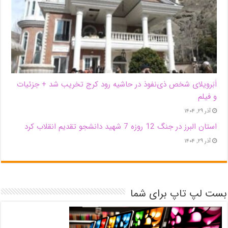
اَبَر‌ویلای شخص ذی‌نفوذ در حاشیه‌ رود کرج تخریب شد + جزئیات
و فیلم
آذر ۲۹, ۱۴۰۴
استان البرز در جنگ 12 روزه 7 شهید دانشجو تقدیم انقلاب کرد
آذر ۲۹, ۱۴۰۴
بست لپ تاپ برای شما