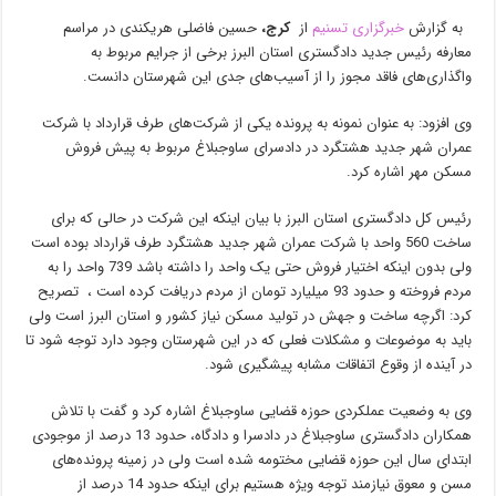
به گزارش
خبرگزاری تسنیم
از
کرج،
حسین فاضلی هریکندی در مراسم
معارفه رئیس جدید دادگستری استان البرز برخی از جرایم مربوط به
واگذاری‌های فاقد مجوز را از آسیب‌های جدی این شهرستان دانست.
وی افزود: به عنوان نمونه به پرونده یکی از شرکت‌های طرف قرارداد با شرکت
عمران شهر جدید هشتگرد در دادسرای ساوجبلاغ مربوط به پیش فروش
مسکن مهر اشاره کرد.
رئیس کل دادگستری استان البرز با بیان اینکه این شرکت در حالی که برای
ساخت 560 واحد با شرکت عمران شهر جدید هشتگرد طرف قرارداد بوده است
ولی بدون اینکه اختیار فروش حتی یک واحد را داشته باشد 739 واحد را به
مردم فروخته و حدود 93 میلیارد تومان از مردم دریافت کرده است ، تصریح
کرد: اگرچه ساخت و جهش در تولید مسکن نیاز کشور و استان البرز است ولی
باید به موضوعات و مشکلات فعلی که در این شهرستان وجود دارد توجه شود تا
در آینده از وقوع اتفاقات مشابه پیشگیری شود.
وی به وضعیت عملکردی حوزه قضایی ساوجبلاغ اشاره کرد و گفت با تلاش
همکاران دادگستری ساوجبلاغ در دادسرا و دادگاه، حدود 13 درصد از موجودی
ابتدای سال این حوزه قضایی مختومه شده است ولی در زمینه پرونده‌های
مسن و معوق نیازمند توجه ویژه هستیم برای اینکه حدود 14 درصد از