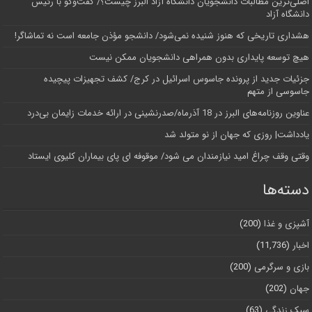
اصلی‌ترین مطالبات دانشجویان دانشگاه آزاد البرز چیست؟/ گفت‌وگو با رئیس
دانشگاه آز‌اد
هشداری تاریخی که هنوز شنیده نمی‌شود/ دانشجو مؤذن جامعه است نه تماشاگر!
هیچ توسعه پایداری بدون همراهی دانشجویان ممکن نیست
جزئیات جدید از پرونده جاسوس اسرائیل در کرج/‌ کشف تجهیزات پیچیده
جاسوسی از متهم
عناوین روزنامه‌های البرز در ‌18 آذرماه/صدرنشینی در ارائه خدمات زایمان بی‌درد
یادداشت| روزی که جهان از نو متولد شد
وقتی وقف چراغ امید نیازمندان می شود/ موقوفه ای پای بیماران کلیوی ایستاد
دسته‌ها
آشپزی و غذا
(200)
اخبار
(11,736)
بازی و سرگرمی
(200)
جهان
(202)
سبک زندگی
(63)