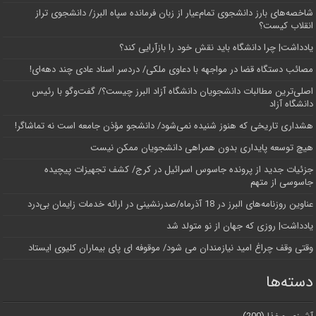
شاخصه‌های بارز دانشجوی تمام‌عیار از زبان فرمانده سپاه البرز/ دانشجوی تراز
انقلاب کیست؟
یادداشت| چرا دانشگاه باید نقش خود را بازآرایی کند؟
مصائب دستگاه قضا در مواجهه با دعاوی ملکی/ دردسر اسناد عادی چند‌ دهه‌ای!
اصلی‌ترین مطالبات دانشجویان دانشگاه آزاد البرز چیست؟/ گفت‌وگو با رئیس
دانشگاه آز‌اد
هشداری تاریخی که هنوز شنیده نمی‌شود/ دانشجو مؤذن جامعه است نه تماشاگر!
هیچ توسعه پایداری بدون همراهی دانشجویان ممکن نیست
جزئیات جدید از پرونده جاسوس اسرائیل در کرج/‌ کشف تجهیزات پیچیده
جاسوسی از متهم
عناوین روزنامه‌های البرز در ‌18 آذرماه/صدرنشینی در ارائه خدمات زایمان بی‌درد
یادداشت| روزی که جهان از نو متولد شد
وقتی وقف چراغ امید نیازمندان می شود/ موقوفه ای پای بیماران کلیوی ایستاد
دسته‌ها