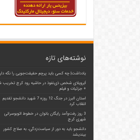
نوشته‌های تازه
یادداشت| ‌چه کسی باید پرچم حقیقت‌جویی را نگه دار
اَبَر‌ویلای شخص ذی‌نفوذ در حاشیه‌ رود کرج تخریب 
+ جزئیات و فیلم
استان البرز در جنگ 12 روزه 7 شهید دانشجو تقدیم
انقلاب کرد
3 روز رفت‌وآمد رایگان بانوان در خطوط اتوبوسرانی
شهری کرج
دانشجو باید به دور از سیاست‌زدگی، به صلاح کشور
بیندیشد