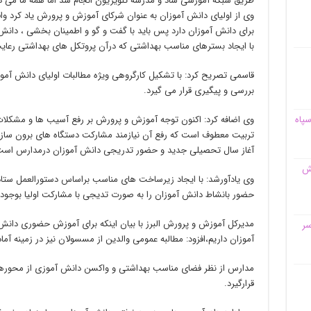
طریق شبکه آموزشی شاد و مدرسه تلویزیون انجام شد اما همه ما می دا
وی از اولیای دانش آموزان به عنوان شرکای آموزش و پرورش یاد کرد 
برای دانش آموزان دارد پس باید با گفت و گو و اطمینان بخشی ، دان
با ایجاد بسترهای مناسب بهداشتی که درآن پروتکل های بهداشتی رعای
قاسمی تصریح کرد: با تشکیل کارگروهی ویژه مطالبات اولیای دانش آمو
بررسی و پیگیری قرار می گیرد.
وی اضافه کرد: اکنون توجه آموزش و پرورش بر رفع آسیب ها و مشکلات
سپاه
تربیت معطوف است که رفع آن نیازمند مشارکت دستگاه های برون سازم
آغاز سال تحصیلی جدید و حضور تدریجی دانش آموزان درمدارس است
قش
وی یادآورشد: با ایجاد زیرساخت های مناسب براساس دستورالعمل ستاد 
حضور بانشاط دانش آموزان را به صورت تدیجی با مشارکت اولیا بوجود 
مدیرکل آموزش و پرورش البرز با بیان اینکه برای آموزش حضوری دانش 
سر
آموزان داریم،افزود: مطالبه عمومی والدین از مسسولان نیز در زمینه آما
مدارس از نظر فضای مناسب بهداشتی و واکسن دانش آموزی از محورهای
قرارگیرد.