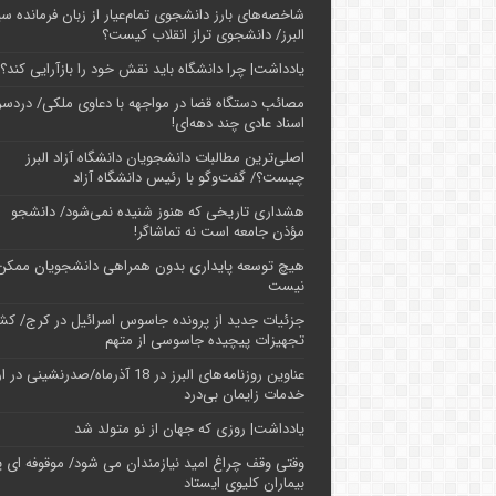
شاخصه‌های بارز دانشجوی تمام‌عیار از زبان فرمانده سپ
البرز/ دانشجوی تراز انقلاب کیست؟
یادداشت| چرا دانشگاه باید نقش خود را بازآرایی کند؟
مصائب دستگاه قضا در مواجهه با دعاوی ملکی/ دردسر
اسناد عادی چند‌ دهه‌ای!
اصلی‌ترین مطالبات دانشجویان دانشگاه آزاد البرز
چیست؟/ گفت‌وگو با رئیس دانشگاه آز‌اد
هشداری تاریخی که هنوز شنیده نمی‌شود/ دانشجو
مؤذن جامعه است نه تماشاگر!
هیچ توسعه پایداری بدون همراهی دانشجویان ممکن
نیست
جزئیات جدید از پرونده جاسوس اسرائیل در کرج/‌ ک
تجهیزات پیچیده جاسوسی از متهم
عناوین روزنامه‌های البرز در ‌18 آذرماه/صدرنشینی د
خدمات زایمان بی‌درد
یادداشت| روزی که جهان از نو متولد شد
وقتی وقف چراغ امید نیازمندان می شود/ موقوفه ای پ
بیماران کلیوی ایستاد