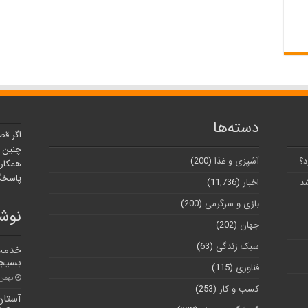
دسته‌ها
اگر قص
چنین ر
د؟
آشپزی و غذا
(200)
همکارا
پاسخگو
شد
اخبار
(11,736)
بازی و سرگرمی
(200)
نوشت
جهان
(202)
سبک زندگی
(63)
خدمت 
بسیج
فناوری
(115)
بهمن ۸, ۰۰
کسب و کار
(253)
آستا