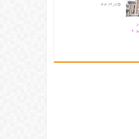
آذر ۲۹, ۱۴۰۴
ر
د +