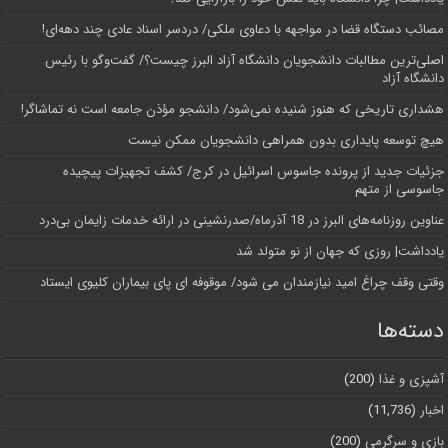
مصائب دستگاه قضا در مواجهه با دعاوی ملکی/ دردسر اسناد عادی چند‌ دهه‌ای!
اصلی‌ترین مطالبات دانشجویان دانشگاه آزاد البرز چیست؟/ گفت‌وگو با رئیس
دانشگاه آز‌اد
هشداری تاریخی که هنوز شنیده نمی‌شود/ دانشجو مؤذن جامعه است نه تماشاگر!
هیچ توسعه پایداری بدون همراهی دانشجویان ممکن نیست
جزئیات جدید از پرونده جاسوس اسرائیل در کرج/‌ کشف تجهیزات پیچیده
جاسوسی از متهم
عناوین روزنامه‌های البرز در ‌18 آذرماه/صدرنشینی در ارائه خدمات زایمان بی‌درد
یادداشت| روزی که جهان از نو متولد شد
وقتی وقف چراغ امید نیازمندان می شود/ موقوفه ای پای بیماران کلیوی ایستاد
دسته‌ها
آشپزی و غذا
(200)
اخبار
(11,736)
بازی و سرگرمی
(200)