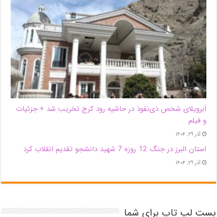
اَبَر‌ویلای شخص ذی‌نفوذ در حاشیه‌ رود کرج تخریب شد + جزئیات
و فیلم
آذر ۲۹, ۱۴۰۴
استان البرز در جنگ 12 روزه 7 شهید دانشجو تقدیم انقلاب کرد
آذر ۲۹, ۱۴۰۴
بست لپ تاپ برای شما