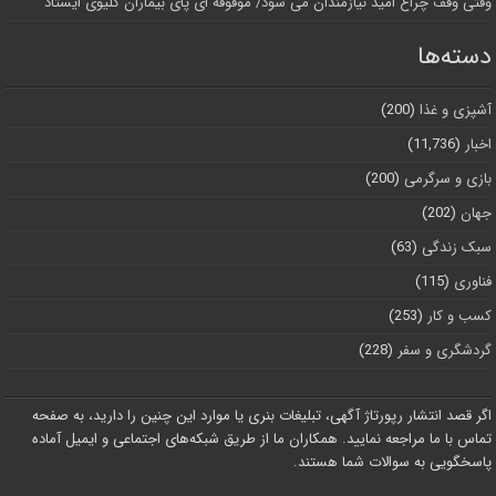
وقتی وقف چراغ امید نیازمندان می شود/ موقوفه ای پای بیماران کلیوی ایستاد
دسته‌ها
آشپزی و غذا
(200)
اخبار
(11,736)
بازی و سرگرمی
(200)
جهان
(202)
سبک زندگی
(63)
فناوری
(115)
کسب و کار
(253)
گردشگری و سفر
(228)
اگر قصد انتشار رپورتاژ آگهی، تبلیغات بنری یا موارد این چنین را دارید، به صفحه
تماس با ما مراجعه نمایید. همکاران ما از طریق شبکه‌های اجتماعی و ایمیل آماده
پاسخگویی به سوالات شما هستند.