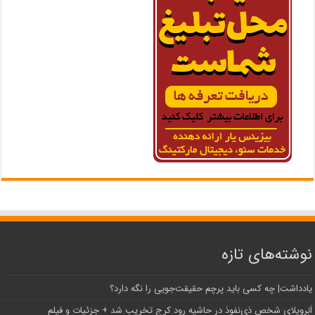
نوشته‌های تازه
یادداشت| ‌چه کسی باید پرچم حقیقت‌جویی را نگه دارد؟
اَبَر‌ویلای شخص ذی‌نفوذ در حاشیه‌ رود کرج تخریب شد + جزئیات و فیلم