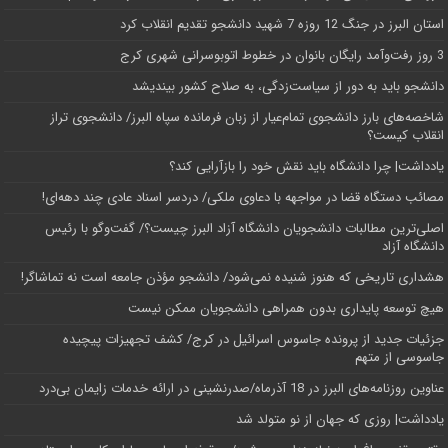
استان البرز در جنگ 12 روزه 7 شهید دانشجو تقدیم انقلاب کرد
3 روز رفت‌وآمد رایگان بانوان در خطوط اتوبوسرانی شهری کرج
دانشجو باید به دور از سیاست‌زدگی، به صلاح کشور بیندیشد
شاخصه‌های بارز دانشجوی تمام‌عیار از زبان فرمانده سپاه البرز/ دانشجوی تراز
انقلاب کیست؟
یادداشت| چرا دانشگاه باید نقش خود را بازآرایی کند؟
مصائب دستگاه قضا در مواجهه با دعاوی ملکی/ دردسر اسناد عادی چند‌ دهه‌ای!
اصلی‌ترین مطالبات دانشجویان دانشگاه آزاد البرز چیست؟/ گفت‌وگو با رئیس
دانشگاه آز‌اد
هشداری تاریخی که هنوز شنیده نمی‌شود/ دانشجو مؤذن جامعه است نه تماشاگر!
هیچ توسعه پایداری بدون همراهی دانشجویان ممکن نیست
جزئیات جدید از پرونده جاسوس اسرائیل در کرج/‌ کشف تجهیزات پیچیده
جاسوسی از متهم
عناوین روزنامه‌های البرز در ‌18 آذرماه/صدرنشینی در ارائه خدمات زایمان بی‌درد
یادداشت| روزی که جهان از نو متولد شد