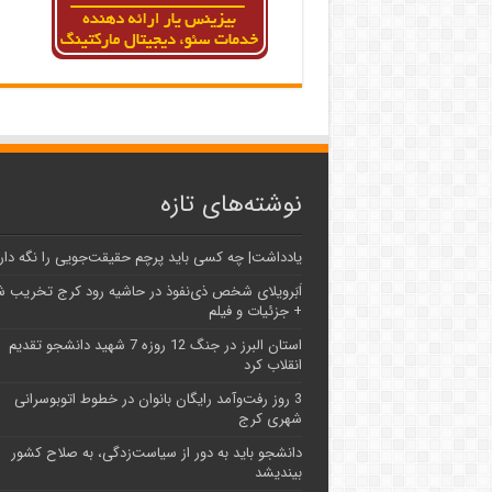
نوشته‌های تازه
یادداشت| ‌چه کسی باید پرچم حقیقت‌جویی را نگه دار
اَبَر‌ویلای شخص ذی‌نفوذ در حاشیه‌ رود کرج تخریب 
+ جزئیات و فیلم
استان البرز در جنگ 12 روزه 7 شهید دانشجو تقدیم
انقلاب کرد
3 روز رفت‌وآمد رایگان بانوان در خطوط اتوبوسرانی
شهری کرج
دانشجو باید به دور از سیاست‌زدگی، به صلاح کشور
بیندیشد