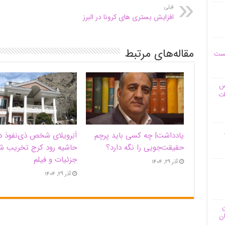
قبلی
افزایش بستری های کرونا در البرز
مقاله‌های مرتبط
یست
وس
ات
یادداشت| ‌چه کسی باید پرچم
اَبَر‌ویلای شخص ذی‌نفوذ د
حقیقت‌جویی را نگه دارد؟
حاشیه‌ رود کرج تخریب ش
جزئیات و فیلم
آذر ۲۹, ۱۴۰۴
آذر ۲۹, ۱۴۰۴
ن
ان