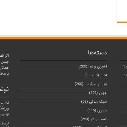
دسته‌ها
اگر قص
چنین ر
د؟
آشپزی و غذا
(200)
همکارا
پاسخگو
شد
اخبار
(11,736)
بازی و سرگرمی
(200)
نوشت
جهان
(202)
سبک زندگی
(63)
اداره
ورزشکا
فناوری
(115)
بهمن ۲۹, ۰۰
کسب و کار
(253)
لرستا