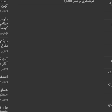
گردشگری و سفر
(228)
“سلسل
اه
کهن +
آذر ۲۹, ۱۴۰۱
رئیس 
کرده‌ا
اردیبهشت
بزرگت
دفاع
آبان ۳۰, ۱۴۰۰
آغاز 
آبان ۳۰, ۱۴۰۰
شف
استقب
آذر ۱۴, ۱۴۰۰
ر ارائه
همایش
مسئول
آذر ۸, ۱۴۰۱
ای
 : le