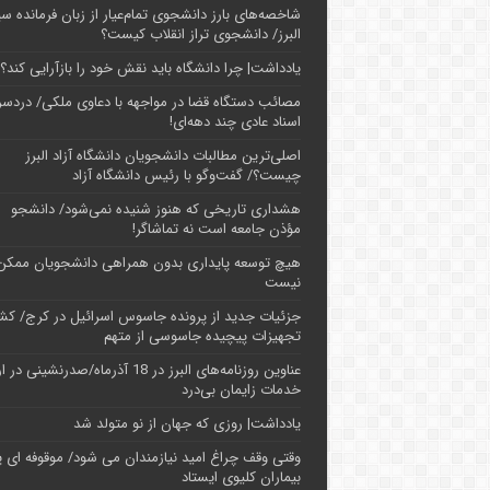
شاخصه‌های بارز دانشجوی تمام‌عیار از زبان فرمانده سپ
البرز/ دانشجوی تراز انقلاب کیست؟
یادداشت| چرا دانشگاه باید نقش خود را بازآرایی کند؟
مصائب دستگاه قضا در مواجهه با دعاوی ملکی/ دردسر
اسناد عادی چند‌ دهه‌ای!
اصلی‌ترین مطالبات دانشجویان دانشگاه آزاد البرز
چیست؟/ گفت‌وگو با رئیس دانشگاه آز‌اد
هشداری تاریخی که هنوز شنیده نمی‌شود/ دانشجو
مؤذن جامعه است نه تماشاگر!
هیچ توسعه پایداری بدون همراهی دانشجویان ممکن
نیست
جزئیات جدید از پرونده جاسوس اسرائیل در کرج/‌ ک
تجهیزات پیچیده جاسوسی از متهم
عناوین روزنامه‌های البرز در ‌18 آذرماه/صدرنشینی د
خدمات زایمان بی‌درد
یادداشت| روزی که جهان از نو متولد شد
وقتی وقف چراغ امید نیازمندان می شود/ موقوفه ای پ
بیماران کلیوی ایستاد