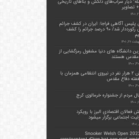
ه” دیار سراب‌های دلکش و بناهای تاریخی
 تصاویر
پلیس آگاهی فراجا: ایران در کشف جرائم
جنایی رکورددار شد‌/ ۹۰ درصد جرائم را کشف
یم
 ۲۷, ۱۴۰۱
رین دانشگاه های دنیا مشغول رمزگشایی از
 مقدس هستند
آموزش ۲ هزار نفر در نیروی انتظامی همزمان با
هفته دفاع مقدس
ال مردم از جشنواره خرمالوی کرج
 فعالان اقتصادی البرز با رویکرد
یت اجتماعی برگزار میشود
Snooker Welsh Open 2022