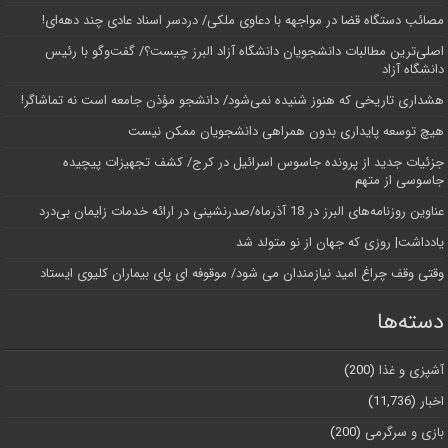
مصائب دستگاه قضا در مواجهه با دعاوی ملکی/ دردسر اسناد عادی چند‌ دهه‌ای!
اصلی‌ترین مطالبات دانشجویان دانشگاه آزاد البرز چیست؟/ گفت‌وگو با رئیس
دانشگاه آز‌اد
هشداری تاریخی که هنوز شنیده نمی‌شود/ دانشجو مؤذن جامعه است نه تماشاگر!
هیچ توسعه پایداری بدون همراهی دانشجویان ممکن نیست
جزئیات جدید از پرونده جاسوس اسرائیل در کرج/‌ کشف تجهیزات پیچیده
جاسوسی از متهم
عناوین روزنامه‌های البرز در ‌18 آذرماه/صدرنشینی در ارائه خدمات زایمان بی‌درد
یادداشت| روزی که جهان از نو متولد شد
وقتی وقف چراغ امید نیازمندان می شود/ موقوفه ای پای بیماران کلیوی ایستاد
دسته‌ها
آشپزی و غذا
(200)
اخبار
(11,736)
بازی و سرگرمی
(200)