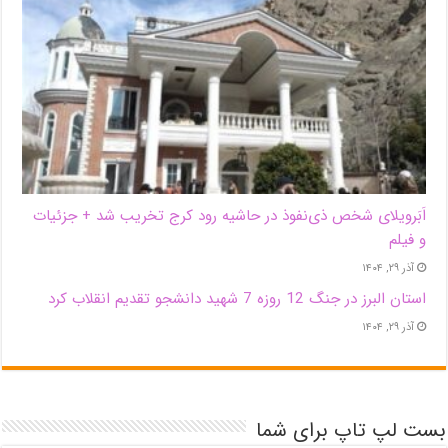
اَبَر‌ویلای شخص ذی‌نفوذ در حاشیه‌ رود کرج تخریب شد + جزئیات
و فیلم
آذر ۲۹, ۱۴۰۴
استان البرز در جنگ 12 روزه 7 شهید دانشجو تقدیم انقلاب کرد
آذر ۲۹, ۱۴۰۴
بست لپ تاپ برای شما