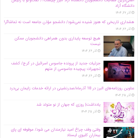
اصلی‌ترین مطالبات دانشجویان دانشگاه آزاد البرز چیست؟/ گفت‌وگو با رئیس
دانشگاه آز‌اد
آذر ۲۷, ۱۴۰۴
هشداری تاریخی که هنوز شنیده نمی‌شود/ دانشجو مؤذن جامعه است نه تماشاگر!
آذر ۲۶, ۱۴۰۴
هیچ توسعه پایداری بدون همراهی دانشجویان ممکن
نیست
آذر ۲۶, ۱۴۰۴
جزئیات جدید از پرونده جاسوس اسرائیل در کرج/‌ کشف
تجهیزات پیچیده جاسوسی از متهم
آذر ۲۶, ۱۴۰۴
عناوین روزنامه‌های البرز در ‌18 آذرماه/صدرنشینی در ارائه خدمات زایمان بی‌درد
آذر ۲۵, ۱۴۰۴
یادداشت| روزی که جهان از نو متولد شد
آذر ۲۵, ۱۴۰۴
وقتی وقف چراغ امید نیازمندان می شود/ موقوفه ای پای
بیماران کلیوی ایستاد