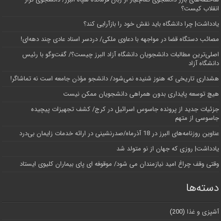
انقلاب کیست؟
یادداشت| چرا دانشگاه باید نقش خود را بازآرایی کند؟
مصائب دستگاه قضا در مواجهه با دعاوی ملکی/ دردسر اسناد عادی چند‌ دهه‌ای!
اصلی‌ترین مطالبات دانشجویان دانشگاه آزاد البرز چیست؟/ گفت‌وگو با رئیس
دانشگاه آز‌اد
هشداری تاریخی که هنوز شنیده نمی‌شود/ دانشجو مؤذن جامعه است نه تماشاگر!
هیچ توسعه پایداری بدون همراهی دانشجویان ممکن نیست
جزئیات جدید از پرونده جاسوس اسرائیل در کرج/‌ کشف تجهیزات پیچیده
جاسوسی از متهم
عناوین روزنامه‌های البرز در ‌18 آذرماه/صدرنشینی در ارائه خدمات زایمان بی‌درد
یادداشت| روزی که جهان از نو متولد شد
وقتی وقف چراغ امید نیازمندان می شود/ موقوفه ای پای بیماران کلیوی ایستاد
دسته‌ها
آشپزی و غذا
(200)