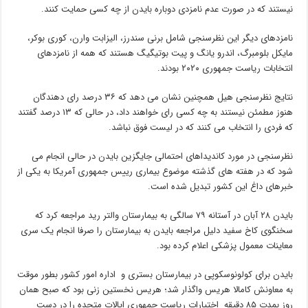
نیستند که در صورت عدم نامزدی دوباره بایدن از چه کسی حمایت کنند.
نامزدهای دیگر این نظرسنجی شامل برنی سندرز، الیزابت وارن، کوری بوکر،
مایکل بلومبرگ، اندرو یانگ و پیت بوتیگیگ هستند که همه از نامزدهای
انتخابات ریاست جمهوری ۲۰۲۰ بودند.
نتایج نظرسنجی هیل همچنین نشان می دهد که ۳۶ درصد رای دهندگان
هنوز مطمئن نیستند به چه کسی رای خواهند داد، در حالی که ۱۳ درصد گفتند
که فردی را انتخاب می کنند که در لیست فوق نباشد.
نظرسنجی در مورد کاندیداهای احتمالی جایگزین بایدن در حالی انجام می
شود که در هفته های گذشته موضوع بیماری رییس جمهوری آمریکا به یکی از
خبرهای داغ این کشور تبدیل شده است.
بایدن ۲۸ آبان در آستانه ۷۹ سالگی به بیمارستان والتر رید مراجعه کرد که
سخنگوی کاخ سفید دلیل مراجعه بایدن به بیمارستان را صرفا انجام یک سری
معاینات معمول پزشکی اعلام کرده بود.
بایدن برای کولونوسکوپی در بیمارستان بستری و اداره امور کشور بطور موقت
به معاونش کامالا هریس واگذار شد؛ هریس نخستین زنی بود که صبح همان
روز بمدت ۸۵ دقیقه اختیارات ریاست جمهوری ایالات متحده را در دست