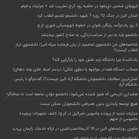
اَبَر‌ویلای شخص ذی‌نفوذ در حاشیه‌ رود کرج تخریب شد + جزئیات و فیلم
استان البرز در جنگ 12 روزه 7 شهید دانشجو تقدیم انقلاب کرد
3 روز رفت‌وآمد رایگان بانوان در خطوط اتوبوسرانی شهری کرج
دانشجو باید به دور از سیاست‌زدگی، به صلاح کشور بیندیشد
شاخصه‌های بارز دانشجوی تمام‌عیار از زبان فرمانده سپاه البرز/ دانشجوی تراز
انقلاب کیست؟
یادداشت| چرا دانشگاه باید نقش خود را بازآرایی کند؟
مصائب دستگاه قضا در مواجهه با دعاوی ملکی/ دردسر اسناد عادی چند‌ دهه‌ای!
اصلی‌ترین مطالبات دانشجویان دانشگاه آزاد البرز چیست؟/ گفت‌وگو با رئیس
دانشگاه آز‌اد
هشداری تاریخی که هنوز شنیده نمی‌شود/ دانشجو مؤذن جامعه است نه تماشاگر!
هیچ توسعه پایداری بدون همراهی دانشجویان ممکن نیست
جزئیات جدید از پرونده جاسوس اسرائیل در کرج/‌ کشف تجهیزات پیچیده
جاسوسی از متهم
عناوین روزنامه‌های البرز در ‌18 آذرماه/صدرنشینی در ارائه خدمات زایمان بی‌درد
یادداشت| روزی که جهان از نو متولد شد