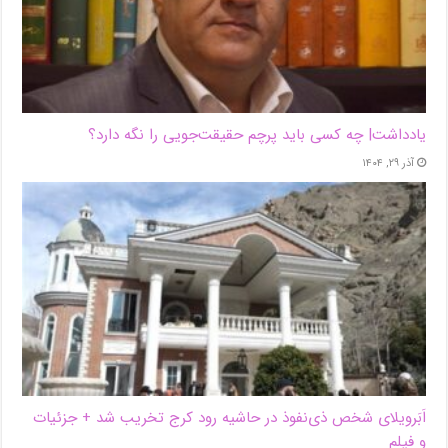
یادداشت| ‌چه کسی باید پرچم حقیقت‌جویی را نگه دارد؟
آذر ۲۹, ۱۴۰۴
اَبَر‌ویلای شخص ذی‌نفوذ در حاشیه‌ رود کرج تخریب شد + جزئیات
و فیلم