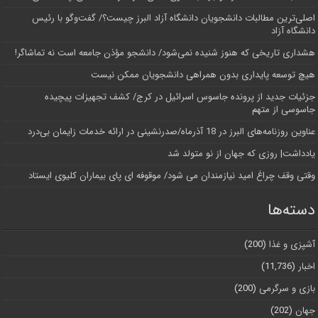
اصلی‌ترین مطالبات دانشجویان دانشگاه آزاد البرز چیست؟/ گفت‌وگو با رئیس
دانشگاه آز‌اد
هشداری تاریخی که هنوز شنیده نمی‌شود/ دانشجو مؤذن جامعه است نه تماشاگر!
هیچ توسعه پایداری بدون همراهی دانشجویان ممکن نیست
جزئیات جدید از پرونده جاسوس اسرائیل در کرج/‌ کشف تجهیزات پیچیده
جاسوسی از متهم
عناوین روزنامه‌های البرز در ‌18 آذرماه/صدرنشینی در ارائه خدمات زایمان بی‌درد
یادداشت| روزی که جهان از نو متولد شد
وقتی وقف چراغ امید نیازمندان می شود/ موقوفه ای پای بیماران کلیوی ایستاد
دسته‌ها
آشپزی و غذا
(200)
اخبار
(11,736)
بازی و سرگرمی
(200)
جهان
(202)