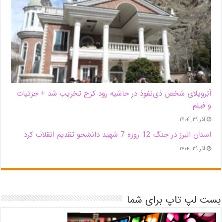
اَبَر‌ویلای شخص ذی‌نفوذ در حاشیه‌ رود کرج تخریب شد + جزئیات
و فیلم
آذر ۲۹, ۱۴۰۴
استان البرز در جنگ 12 روزه 7 شهید دانشجو تقدیم انقلاب کرد
آذر ۲۹, ۱۴۰۴
بست لپ تاپ برای شما